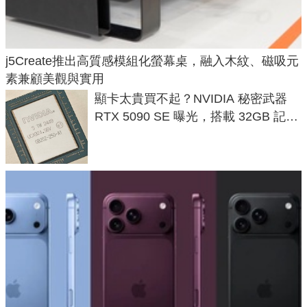
j5Create推出高質感模組化螢幕桌，融入木紋、磁吸元
素兼顧美觀與實用
顯卡太貴買不起？NVIDIA 秘密武器
RTX 5090 SE 曝光，搭載 32GB 記憶
體