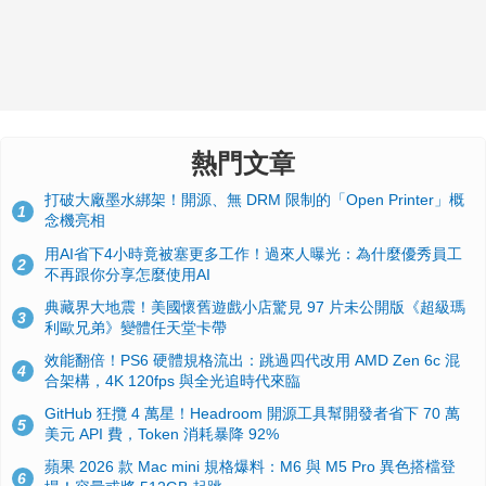
熱門文章
打破大廠墨水綁架！開源、無 DRM 限制的「Open Printer」概
1
念機亮相
用AI省下4小時竟被塞更多工作！過來人曝光：為什麼優秀員工
2
不再跟你分享怎麼使用AI
典藏界大地震！美國懷舊遊戲小店驚見 97 片未公開版《超級瑪
3
利歐兄弟》變體任天堂卡帶
效能翻倍！PS6 硬體規格流出：跳過四代改用 AMD Zen 6c 混
4
合架構，4K 120fps 與全光追時代來臨
GitHub 狂攬 4 萬星！Headroom 開源工具幫開發者省下 70 萬
5
美元 API 費，Token 消耗暴降 92%
蘋果 2026 款 Mac mini 規格爆料：M6 與 M5 Pro 異色搭檔登
6