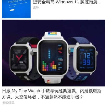
鍵安全精簡 Windows 11 臃腫預裝軟
體與後台追蹤
趨勢
日廠 My Play Watch 手錶專玩經典遊戲、內建俄羅斯
方塊、太空侵略者，不過竟然不能連手機？
遊戲/電競