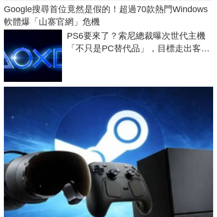
Google搜尋首位竟然是假的！超過70款熱門Windows
軟體爆「山寨官網」危機
PS6要來了？索尼總裁曝次世代主機
「不只是PC替代品」，目標走出客
廳、進軍電競桌面