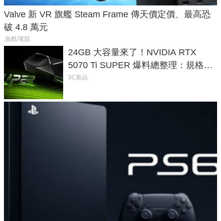
Valve 新 VR 旗艦 Steam Frame 傳天價定價、最高恐
破 4.8 萬元
遊戲/電競
24GB 大容量來了！NVIDIA RTX
5070 Ti SUPER 爆料總整理：規格、
功耗、上市時間
3C新品