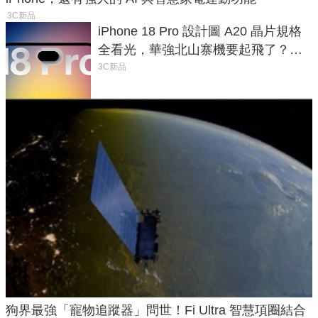
3C新品
iPhone 18 Pro 設計圖 A20 晶片規格
全看光，華強北山寨機要起飛了？專
家曝山寨機無法復刻兩大關鍵
3C新品
狗界最強「寵物追蹤器」問世！Fi Ultra 智慧項圈結合