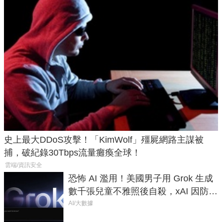
史上最大DDoS攻擊！「KimWolf」殭屍網路主謀被
捕，破紀錄30Tbps流量癱瘓全球！
雲端/資訊安全
恐怖 AI 濫用！美國男子用 Grok 生成
數千張兒童不雅照後自殺，xAI 因防護
失靈與不配合警方遭起訴
AI/大數據