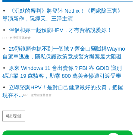
《沉默的審判》將登陸 Netflix！《周處除三害》
導演新作，阮經天、王淨主演
伴侶和妳一起預防HPV，才有資格說愛妳！
PR・台灣癌症基金會
29顆鏡頭也抓不到一個賊？舊金山竊賊搭Waymo
自駕車逃逸，隱私保護政策竟成警方辦案最大阻礙
原來 Windows 11 會出賣你？FBI 靠 GDID 識別
碼追蹤 19 歲駭客，勒索 800 萬美金慘遭引渡受審
立即諮詢HPV！是對自己健康最好的投資，把握
現在不...
PR・台灣癌症基金會
#區塊鏈