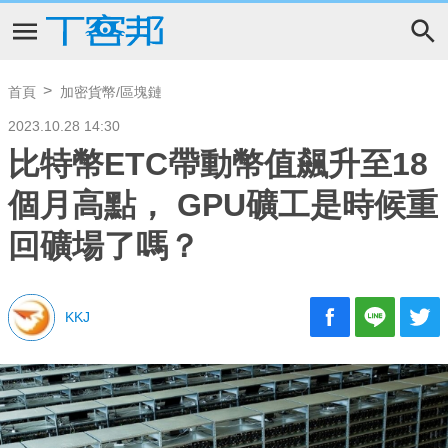
首頁
加密貨幣/區塊鏈
2023.10.28 14:30
比特幣ETC帶動幣值飆升至18
個月高點， GPU礦工是時候重
回礦場了嗎？
KKJ