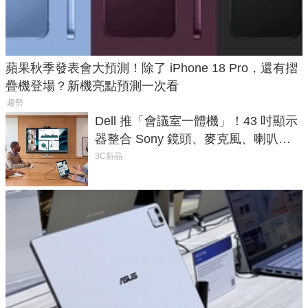
蘋果秋季發表會大預測！除了 iPhone 18 Pro，還有摺
疊機登場？新機亮點預測一次看
趨勢
Dell 推「會議室一體機」！43 吋顯示
器整合 Sony 鏡頭、麥克風、喇叭，
一條 USB-C 就能開會
3C新品