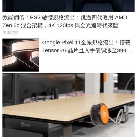
效能翻倍！PS6 硬體規格流出：跳過四代改用 AMD
Zen 6c 混合架構，4K 120fps 與全光追時代來臨
遊戲/電競
Google Pixel 11全系規格流出！搭載
Tensor G6晶片且入手價調漲至899美
元