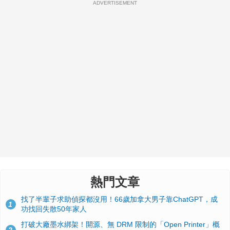
ADVERTISEMENT
熱門文章
找了半輩子求助偵探都沒用！66歲加拿大男子靠ChatGPT，成
1
功找回失散50年家人
打破大廠墨水綁架！開源、無 DRM 限制的「Open Printer」概
2