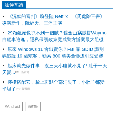
延伸閱讀
《沉默的審判》將登陸 Netflix！《周處除三害》
導演新作，阮經天、王淨主演
29顆鏡頭也抓不到一個賊？舊金山竊賊搭Waymo
自駕車逃逸，隱私保護政策竟成警方辦案最大阻礙
原來 Windows 11 會出賣你？FBI 靠 GDID 識別
碼追蹤 19 歲駭客，勒索 800 萬美金慘遭引渡受審
起床就先做件事，沒三天小腹就不見了! 肚子一天
天變...
PR・新素簡
檸檬搭配它，臉上斑點全部消失了，小肚子都變
平坦了
PR・新素簡
#Android
#教學