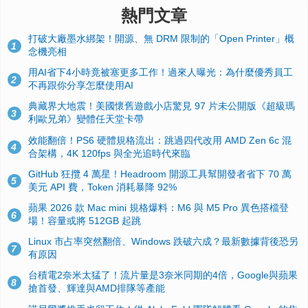
熱門文章
打破大廠墨水綁架！開源、無 DRM 限制的「Open Printer」概
1
念機亮相
用AI省下4小時竟被塞更多工作！過來人曝光：為什麼優秀員工
2
不再跟你分享怎麼使用AI
典藏界大地震！美國懷舊遊戲小店驚見 97 片未公開版《超級瑪
3
利歐兄弟》變體任天堂卡帶
效能翻倍！PS6 硬體規格流出：跳過四代改用 AMD Zen 6c 混
4
合架構，4K 120fps 與全光追時代來臨
GitHub 狂攬 4 萬星！Headroom 開源工具幫開發者省下 70 萬
5
美元 API 費，Token 消耗暴降 92%
蘋果 2026 款 Mac mini 規格爆料：M6 與 M5 Pro 異色搭檔登
6
場！容量或將 512GB 起跳
Linux 市占率突然翻倍、Windows 跌破六成？最新數據背後恐另
7
有原因
台積電2奈米太猛了！流片量是3奈米同期的4倍，Google與蘋果
8
搶首發、輝達與AMD排隊等產能