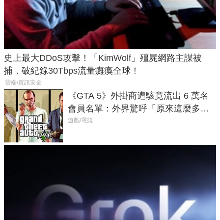
史上最大DDoS攻擊！「KimWolf」殭屍網路主謀被
捕，破紀錄30Tbps流量癱瘓全球！
雲端/資訊安全
《GTA 5》外掛商遭駭竟流出 6 萬名
會員名單：外界驚呼「原來這麼多人
在開掛！」
遊戲/電競