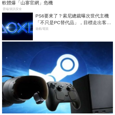
軟體爆「山寨官網」危機
雲端/資訊安全
PS6要來了？索尼總裁曝次世代主機
「不只是PC替代品」，目標走出客
廳、進軍電競桌面
遊戲/電競