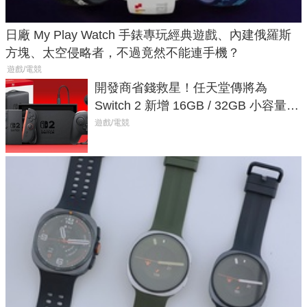
日廠 My Play Watch 手錶專玩經典遊戲、內建俄羅斯
方塊、太空侵略者，不過竟然不能連手機？
遊戲/電競
開發商省錢救星！任天堂傳將為
Switch 2 新增 16GB / 32GB 小容量遊
戲卡的選擇
遊戲/電競