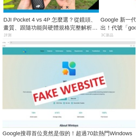
DJI Pocket 4 vs 4P 怎麼選？從鏡頭、
Google 新一代 
畫質、跟隨功能與硬體規格完整解析，
出！代號「god
一次看懂兩台差異
鎖定 AI 應用
評測
3C新品
Google搜尋首位竟然是假的！超過70款熱門Windows