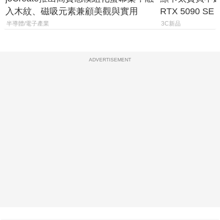
入木紋、磁吸元素兼顧美觀與實用
RTX 5090 S
體
半導體/電子產業
3C新品
ADVERTISEMENT