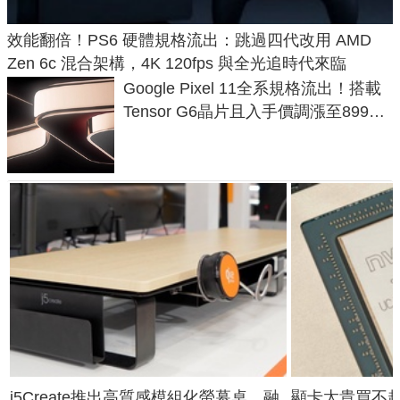
效能翻倍！PS6 硬體規格流出：跳過四代改用 AMD
Zen 6c 混合架構，4K 120fps 與全光追時代來臨
Google Pixel 11全系規格流出！搭載
Tensor G6晶片且入手價調漲至899美
元
j5Create推出高質感模組化螢幕桌，融
顯卡太貴買不起？