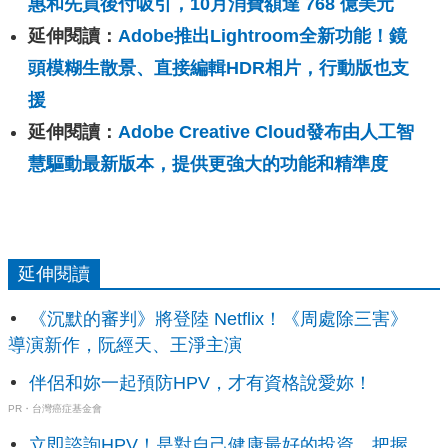
惠和先買後付吸引，10月消費額達 768 億美元
延伸閱讀：
Adobe推出Lightroom全新功能！鏡
頭模糊生散景、直接編輯HDR相片，行動版也支
援
延伸閱讀：
Adobe Creative Cloud發布由人工智
慧驅動最新版本，提供更強大的功能和精準度
延伸閱讀
《沉默的審判》將登陸 Netflix！《周處除三害》
導演新作，阮經天、王淨主演
伴侶和妳一起預防HPV，才有資格說愛妳！
PR・台灣癌症基金會
立即諮詢HPV！是對自己健康最好的投資，把握