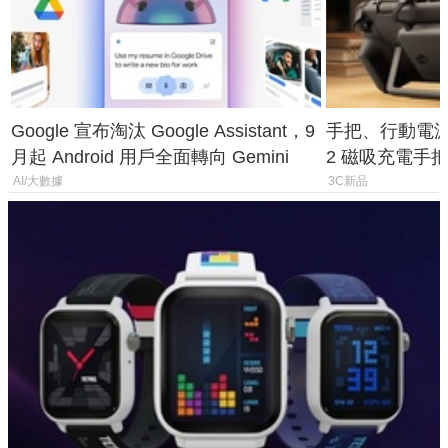
Google 宣布淘汰 Google Assistant，9
手把、行動電源合體
月起 Android 用戶全面轉向 Gemini
2 磁吸充電手把
倍
AI/大數據
3C新品