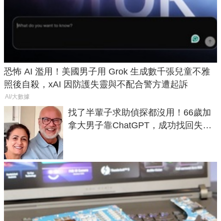
恐怖 AI 濫用！美國男子用 Grok 生成數千張兒童不雅
照後自殺，xAI 因防護失靈與不配合警方遭起訴
AI/大數據
找了半輩子求助偵探都沒用！66歲加
拿大男子靠ChatGPT，成功找回失散
50年家人