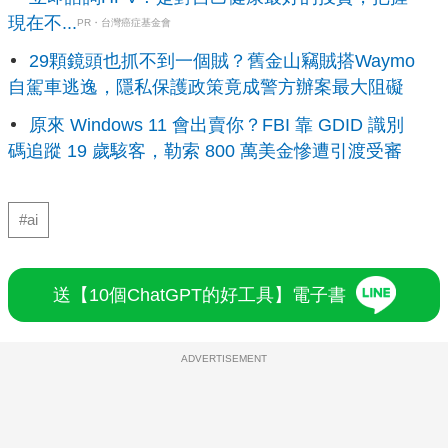
現在不...
PR・台灣癌症基金會
29顆鏡頭也抓不到一個賊？舊金山竊賊搭Waymo
自駕車逃逸，隱私保護政策竟成警方辦案最大阻礙
原來 Windows 11 會出賣你？FBI 靠 GDID 識別
碼追蹤 19 歲駭客，勒索 800 萬美金慘遭引渡受審
#ai
送【10個ChatGPT的好工具】電子書
ADVERTISEMENT