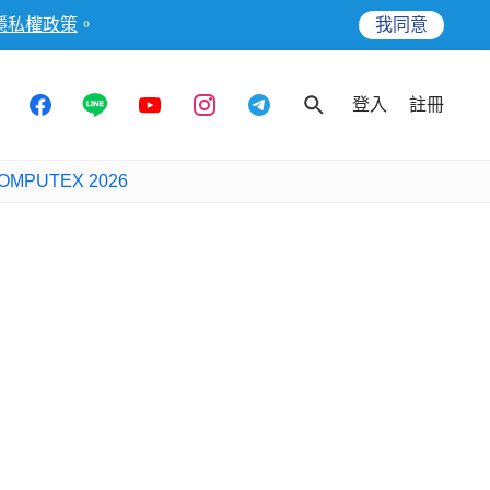
隱私權政策
。
我同意
登入
註冊
OMPUTEX 2026