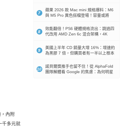
Token 消耗暴降 92%
蘋果 2026 款 Mac mini 規格爆料：M6
7
與 M5 Pro 異色搭檔登場！容量或將
512GB 起跳
效能翻倍！PS6 硬體規格流出：跳過四
8
代改用 AMD Zen 6c 混合架構，4K
120fps 與全光追時代來臨
美國上半年 CD 銷量大增 16%：增速約
9
為黑膠 7 倍，但購買者有一半以上根本
沒有播放器
諾貝爾獎推手也留不住！從 AlphaFold
10
團隊解體看 Google 的焦慮：為何明星
實驗室要為 Gemini 讓路？
趣，內附
一千多元就