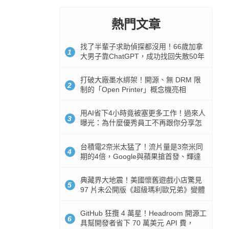
熱門文章
找了半輩子求助偵探都沒用！66歲加拿
1
大男子靠ChatGPT，成功找回失散50年
家人
打破大廠墨水綁架！開源、無 DRM 限
2
制的「Open Printer」概念機亮相
用AI省下4小時竟被塞更多工作！過來人
3
曝光：為什麼優秀員工不再跟你分享怎
麼使用AI
台積電2奈米太猛了！流片量是3奈米同
4
期的4倍，Google與蘋果搶首發、輝達
與AMD排隊等產能
典藏界大地震！美國懷舊遊戲小店驚見
5
97 片未公開版《超級瑪利歐兄弟》變體
任天堂卡帶
GitHub 狂攬 4 萬星！Headroom 開源工
6
具幫開發者省下 70 萬美元 API 費，