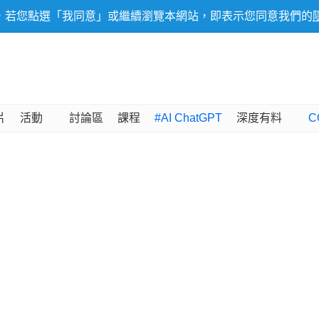
，若您點選「我同意」或繼續瀏覽本網站，即表示您同意我們的
片
活動
討論區
課程
#AI ChatGPT
深度有料
C