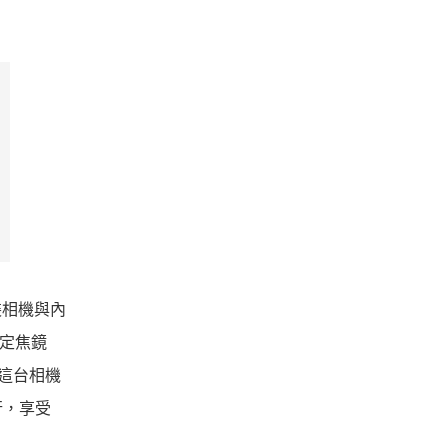
裝相機與內
準定焦鏡
裝這台相機
行，享受