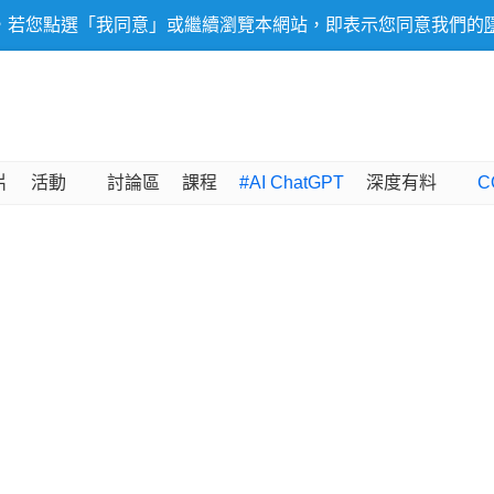
，若您點選「我同意」或繼續瀏覽本網站，即表示您同意我們的
片
活動
討論區
課程
#AI ChatGPT
深度有料
C