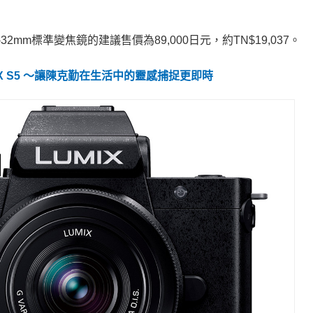
2-32mm標準變焦鏡的建議售價為89,000日元，約TN$19,037。
UMIX S5 ～讓陳克勤在生活中的靈感捕捉更即時