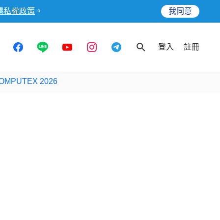
隱私權政策
。
我同意
登入
註冊
OMPUTEX 2026