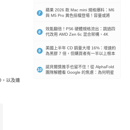
Token 消耗暴降 92%
蘋果 2026 款 Mac mini 規格爆料：M6
7
與 M5 Pro 異色搭檔登場！容量或將
512GB 起跳
效能翻倍！PS6 硬體規格流出：跳過四
8
代改用 AMD Zen 6c 混合架構，4K
120fps 與全光追時代來臨
美國上半年 CD 銷量大增 16%：增速約
9
為黑膠 7 倍，但購買者有一半以上根本
沒有播放器
諾貝爾獎推手也留不住！從 AlphaFold
10
團隊解體看 Google 的焦慮：為何明星
實驗室要為 Gemini 讓路？
ED，以及連