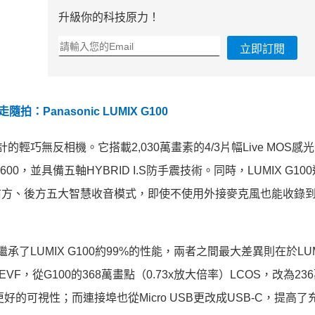
升級你的科技原力！
立即訂閱
：Panasonic LUMIX G100
r設計的輕巧無反相機。它搭載2,030萬畫素的4/3片幅Live MOS
-25600，並具備五軸HYBRID I.S防手震技術。同時，LUMIX G10
蹤、前方、後方五大智慧收音模式，即使不使用外接麥克風也能收錄
承了LUMIX G100約99%的性能，兩者之間最大差異則在於LUM
的EVF，從G100的368萬畫點（0.73x放大倍率）LCOS，改為23
更好的可視性；而連接埠也從Micro USB更改成USB-C，提高