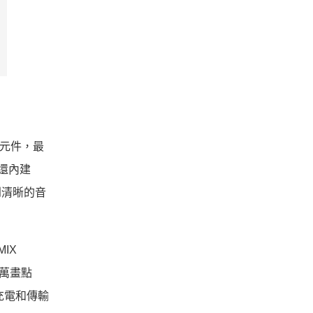
感光元件，最
0還內建
到清晰的音
IX
6萬畫點
了充電和傳輸