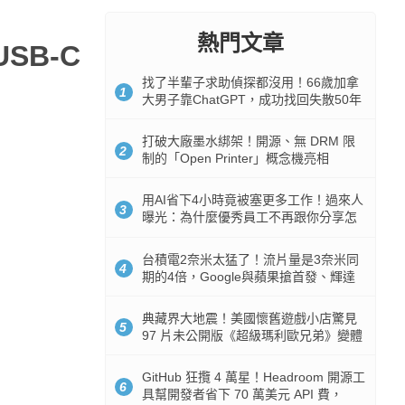
熱門文章
USB-C
找了半輩子求助偵探都沒用！66歲加拿
1
大男子靠ChatGPT，成功找回失散50年
家人
打破大廠墨水綁架！開源、無 DRM 限
2
制的「Open Printer」概念機亮相
用AI省下4小時竟被塞更多工作！過來人
3
曝光：為什麼優秀員工不再跟你分享怎
麼使用AI
台積電2奈米太猛了！流片量是3奈米同
4
期的4倍，Google與蘋果搶首發、輝達
與AMD排隊等產能
典藏界大地震！美國懷舊遊戲小店驚見
5
97 片未公開版《超級瑪利歐兄弟》變體
任天堂卡帶
GitHub 狂攬 4 萬星！Headroom 開源工
6
具幫開發者省下 70 萬美元 API 費，