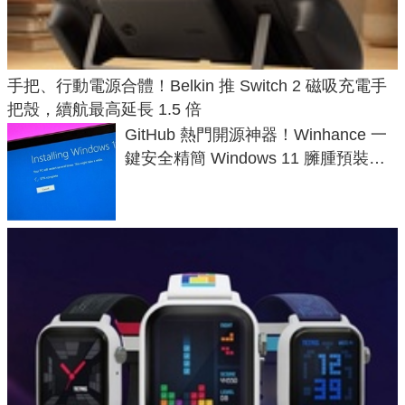
手把、行動電源合體！Belkin 推 Switch 2 磁吸充電手
把殼，續航最高延長 1.5 倍
GitHub 熱門開源神器！Winhance 一
鍵安全精簡 Windows 11 臃腫預裝軟
體與後台追蹤