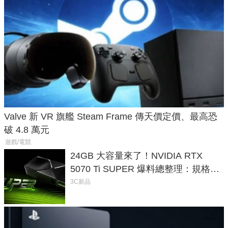
Valve 新 VR 旗艦 Steam Frame 傳天價定價、最高恐
破 4.8 萬元
遊戲/電競
24GB 大容量來了！NVIDIA RTX
5070 Ti SUPER 爆料總整理：規格、
功耗、上市時間
3C新品