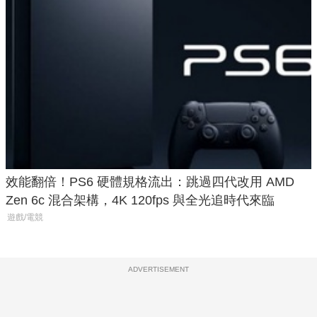
效能翻倍！PS6 硬體規格流出：跳過四代改用 AMD
Zen 6c 混合架構，4K 120fps 與全光追時代來臨
遊戲/電競
ADVERTISEMENT