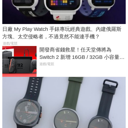
日廠 My Play Watch 手錶專玩經典遊戲、內建俄羅斯
方塊、太空侵略者，不過竟然不能連手機？
遊戲/電競
開發商省錢救星！任天堂傳將為
Switch 2 新增 16GB / 32GB 小容量遊
戲卡的選擇
遊戲/電競