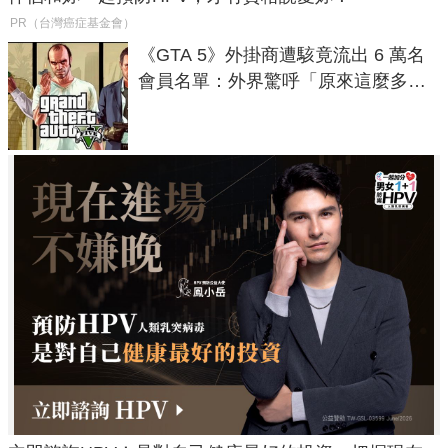
PR（台灣癌症基金會）
《GTA 5》外掛商遭駭竟流出 6 萬名
會員名單：外界驚呼「原來這麼多人
在開掛！」