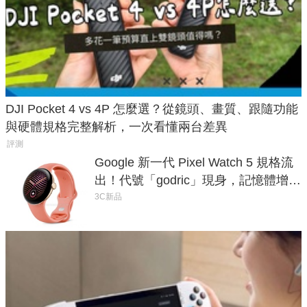
DJI Pocket 4 vs 4P 怎麼選？從鏡頭、畫質、跟隨功能
與硬體規格完整解析，一次看懂兩台差異
評測
Google 新一代 Pixel Watch 5 規格流
出！代號「godric」現身，記憶體增強
鎖定 AI 應用
3C新品