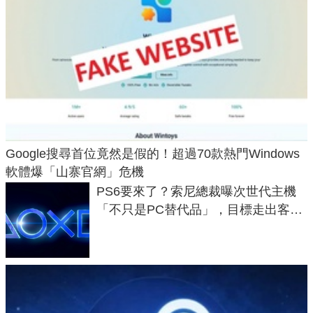
Google搜尋首位竟然是假的！超過70款熱門Windows
軟體爆「山寨官網」危機
PS6要來了？索尼總裁曝次世代主機
「不只是PC替代品」，目標走出客
廳、進軍電競桌面