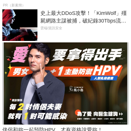
PR（新素簡）
史上最大DDoS攻擊！「KimWolf」殭
屍網路主謀被捕，破紀錄30Tbps流量
癱瘓全球！
雲端/資訊安全
伴侶和妳一起預防HPV，才有資格說愛妳！