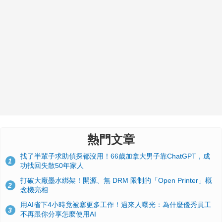
熱門文章
找了半輩子求助偵探都沒用！66歲加拿大男子靠ChatGPT，成
1
功找回失散50年家人
打破大廠墨水綁架！開源、無 DRM 限制的「Open Printer」概
2
念機亮相
用AI省下4小時竟被塞更多工作！過來人曝光：為什麼優秀員工
3
不再跟你分享怎麼使用AI