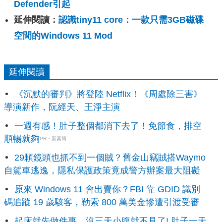
Defender引起
延伸閱讀：
認識tiny11 core：一款只需3GB磁碟
空間的Windows 11 Mod
延伸閱讀
《沉默的審判》將登陸 Netflix！《周處除三害》
導演新作，阮經天、王淨主演
一週有感！肚子整個都消下去了！免節食，排空
順暢就夠
PR・新素簡
29顆鏡頭也抓不到一個賊？舊金山竊賊搭Waymo
自駕車逃逸，隱私保護政策竟成警方辦案最大阻礙
原來 Windows 11 會出賣你？FBI 靠 GDID 識別
碼追蹤 19 歲駭客，勒索 800 萬美金慘遭引渡受審
起床就先做件事，沒三天小腹就不見了! 肚子一天