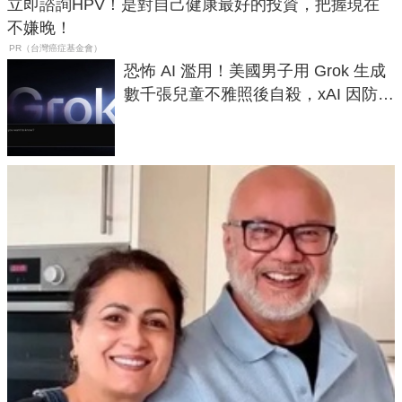
立即諮詢HPV！是對自己健康最好的投資，把握現在
不嫌晚！
PR（台灣癌症基金會）
恐怖 AI 濫用！美國男子用 Grok 生成
數千張兒童不雅照後自殺，xAI 因防護
失靈與不配合警方遭起訴