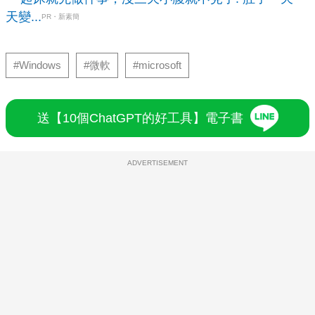
天變...
PR・新素簡
#Windows
#微軟
#microsoft
送【10個ChatGPT的好工具】電子書
ADVERTISEMENT