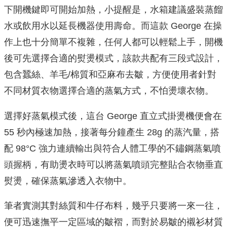
下開機鍵即可開始加熱，小提醒是，水箱建議盛裝蒸餾
水或飲用水以延長機器使用壽命。而這款 George 在操
作上也十分簡單不複雜，任何人都可以輕鬆上手，開機
後可先選擇合適的熨燙模式，該款共配有三段式設計，
包含蠶絲、羊毛/棉質和亞麻布去皺，方便使用者針對
不同材質衣物選擇合適的蒸氣方式，不怕燙壞衣物。
選擇好蒸氣模式後，這台 George 直立式掛燙機便會在
55 秒內極速加熱，接著每分鐘產生 28g 的蒸汽量，搭
配 98°C 強力連續輸出與符合人體工學的不鏽鋼蒸氣噴
頭握柄，有助燙衣時可以將蒸氣噴頭完整貼合衣物垂直
熨燙，確保蒸氣滲透入衣物中​。
筆者實測其對絲質和牛仔布料，幾乎只要將一來一往，
便可迅速撫平一定區域的皺褶，而對於易皺的襯衫材質