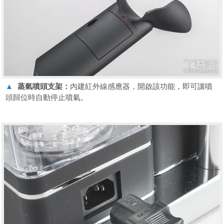
▲
蒸氣噴頭支架：
內建紅外線感應器，開啟該功能，即可讓噴
頭歸位時自動停止噴氣。