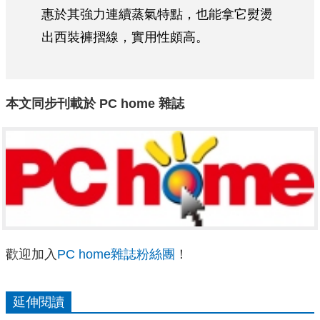
惠於其強力連續蒸氣特點，也能拿它熨燙
出西裝褲摺線，實用性頗高。
本文同步刊載於
PC home
雜誌
歡迎加入
PC home雜誌粉絲團
！
延伸閱讀