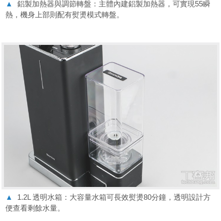
▲
鋁製加熱器與調節轉盤：主體內建鋁製加熱器，可實現55瞬
熱，機身上部則配有熨燙模式轉盤。
▲
1.2L 透明水箱：大容量水箱可長效熨燙80分鐘，透明設計方
便查看剩餘水量。