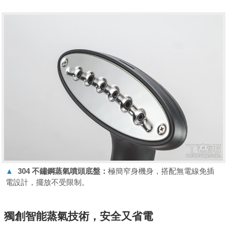
▲
304 不鏽鋼蒸氣噴頭底盤：
極簡窄身機身，搭配無電線免插
電設計，擺放不受限制。
獨創智能蒸氣技術，安全又省電