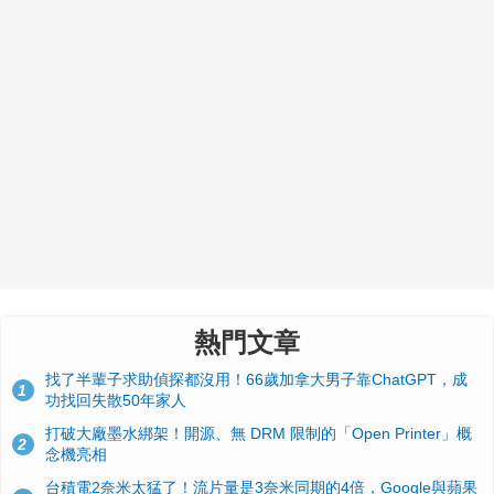
熱門文章
找了半輩子求助偵探都沒用！66歲加拿大男子靠ChatGPT，成
1
功找回失散50年家人
打破大廠墨水綁架！開源、無 DRM 限制的「Open Printer」概
2
念機亮相
台積電2奈米太猛了！流片量是3奈米同期的4倍，Google與蘋果