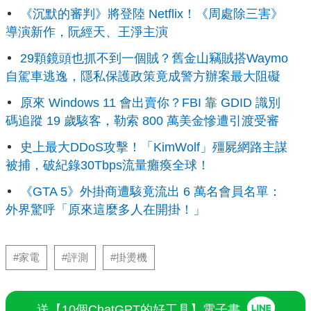
《沉默的審判》將登陸 Netflix！《周處除三害》
導演新作，阮經天、王淨主演
29顆鏡頭也抓不到一個賊？舊金山竊賊搭Waymo
自駕車逃逸，隱私保護政策竟成警方辦案最大阻礙
原來 Windows 11 會出賣你？FBI 靠 GDID 識別
碼追蹤 19 歲駭客，勒索 800 萬美金慘遭引渡受審
史上最大DDoS攻擊！「KimWolf」殭屍網路主謀
被捕，破紀錄30Tbps流量癱瘓全球！
《GTA 5》外掛商遭駭竟流出 6 萬名會員名單：
外界驚呼「原來這麼多人在開掛！」
#家電
#評測
#掛燙機
送【10個ChatGPT的好工具】電子書