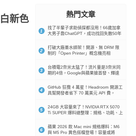
熱門文章
晶燦白新色
找了半輩子求助偵探都沒用！66歲加拿
1
大男子靠ChatGPT，成功找回失散50年
家人
打破大廠墨水綁架！開源、無 DRM 限
2
制的「Open Printer」概念機亮相
台積電2奈米太猛了！流片量是3奈米同
3
期的4倍，Google與蘋果搶首發、輝達
與AMD排隊等產能
GitHub 狂攬 4 萬星！Headroom 開源工
4
具幫開發者省下 70 萬美元 API 費，
Token 消耗暴降 92%
24GB 大容量來了！NVIDIA RTX 5070
5
Ti SUPER 爆料總整理：規格、功耗、上
市時間
蘋果 2026 款 Mac mini 規格爆料：M6
6
與 M5 Pro 異色搭檔登場！容量或將