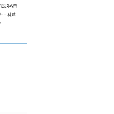
蓋高規格電
計。科賦
。