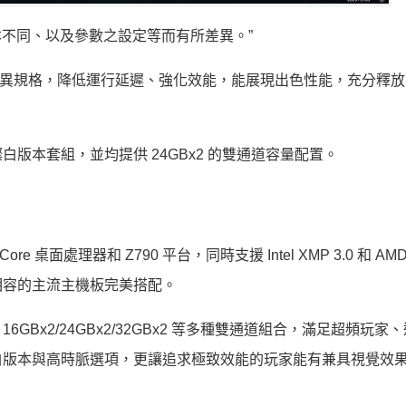
版本不同、以及參數之設定等而有所差異。”
的優異規格，降低運行延遲、強化效能，能展現出色性能，充分釋放 C
版本套組，並均提供 24GBx2 的雙通道容量配置。
Core 桌面處理器和 Z790 平台，同時支援 Intel XMP 3.0 和 AMD
相容的主流主機板完美搭配。
16GBx2/24GBx2/32GBx2 等多種雙通道組合，滿足超頻玩家
白版本與高時脈選項，更讓追求極致效能的玩家能有兼具視覺效