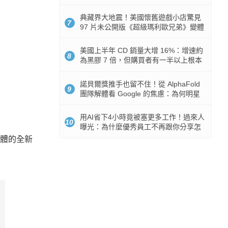
512GB 起跳
典藏界大地震！美國懷舊遊戲小店驚見
7
97 片未公開版《超級瑪利歐兄弟》變體
任天堂卡帶
美國上半年 CD 銷量大增 16%：增速約
8
為黑膠 7 倍，但購買者有一半以上根本
沒有播放器
諾貝爾獎推手也留不住！從 AlphaFold
9
團隊解體看 Google 的焦慮：為何明星
實驗室要為 Gemini 讓路？
用AI省下4小時竟被塞更多工作！過來人
10
曝光：為什麼優秀員工不再跟你分享怎
麼使用AI
憶體的全新