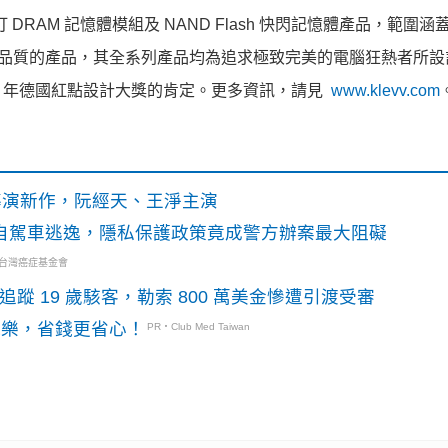
RAM 記憶體模組及 NAND Flash 快閃記憶體產品，範圍涵
一流品質的產品，其全系列產品均為追求極致完美的電腦狂熱者所設
 2022 年德國紅點設計大獎的肯定。更多資訊，請見
www.klevv.com
》導演新作，阮經天、王淨主演
o自駕車逃逸，隱私保護政策竟成警方辦案最大阻礙
・台灣癌症基金會
識別碼追蹤 19 歲駭客，勒索 800 萬美金慘遭引渡受審
玩樂，省錢更省心！
PR・Club Med Taiwan