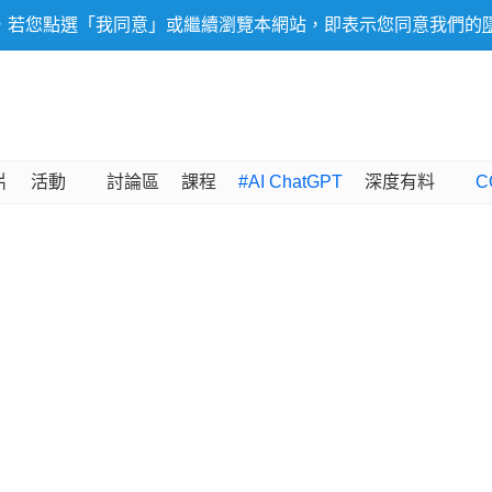
，若您點選「我同意」或繼續瀏覽本網站，即表示您同意我們的
片
活動
討論區
課程
#AI ChatGPT
深度有料
C