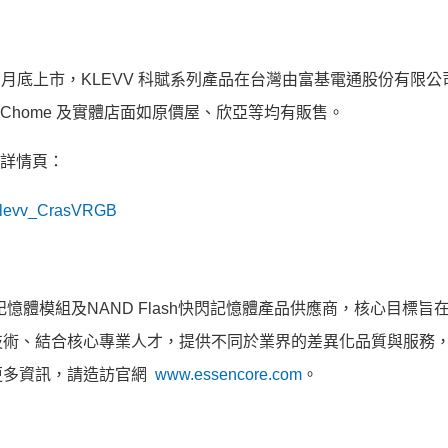
年 12 月底上市，KLEVV 科賦系列產品在台灣由富基電通股份有限公
、PChome 及實體店面如原價屋、欣亞等均有販售。
產品詳情頁：
y/Klevv_CrasVRGB
記憶體模組及NAND Flash快閃記憶體產品供應商，核心目標旨
技術、結合核心專業人才，提供不同於業界的差異化品質與服務
更多資訊，請造訪官網
www.essencore.com
。