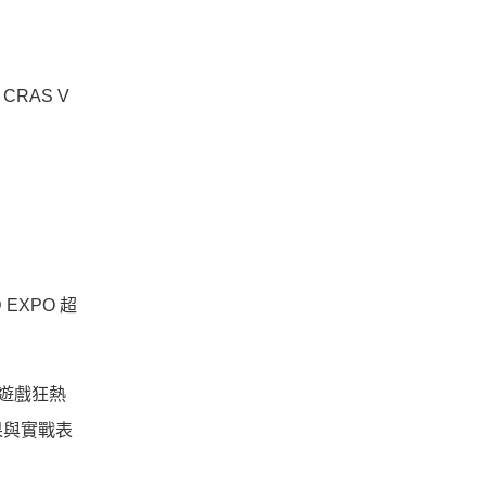
RAS V
 EXPO 超
、遊戲狂熱
果與實戰表