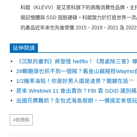
科賦（KLEVV）是艾思科旗下的高階消費性品牌，主打 D
競記憶體與 SSD 固態硬碟。科賦致力於打造世界
的產品近年來也先後榮獲 2015、2019、2021 及
延伸閱讀
《沉默的審判》將登陸 Netflix！《周處除三害
29顆鏡頭也抓不到一個賊？舊金山竊賊搭Waym
1/2機率淪陷！你是好男人還是渣男？關鍵在這
PR
原來 Windows 11 會出賣你？FBI 靠 GDID 
出國花費難抓？全包式海島假期，一價搞定食宿
#新聞稿