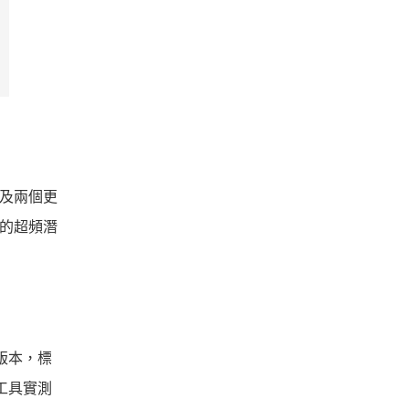
以及兩個更
體的超頻潛
4）版本，標
 工具實測