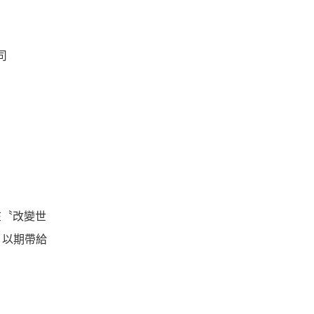
司
在〝改變世
，以期帶給