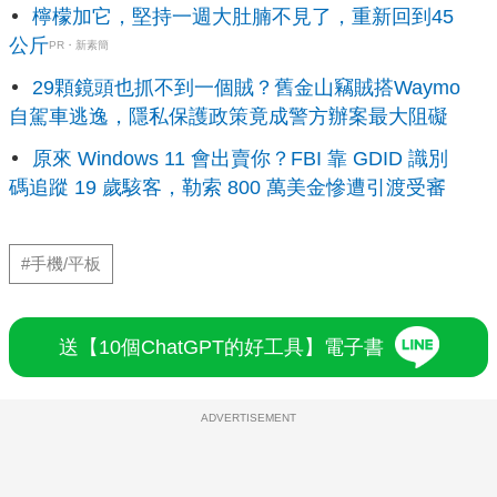
檸檬加它，堅持一週大肚腩不見了，重新回到45
公斤
PR・新素簡
29顆鏡頭也抓不到一個賊？舊金山竊賊搭Waymo
自駕車逃逸，隱私保護政策竟成警方辦案最大阻礙
原來 Windows 11 會出賣你？FBI 靠 GDID 識別
碼追蹤 19 歲駭客，勒索 800 萬美金慘遭引渡受審
#手機/平板
送【10個ChatGPT的好工具】電子書
ADVERTISEMENT