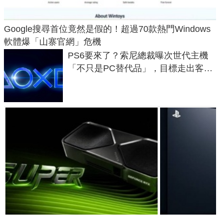
Google搜尋首位竟然是假的！超過70款熱門Windows
軟體爆「山寨官網」危機
PS6要來了？索尼總裁曝次世代主機
「不只是PC替代品」，目標走出客
廳、進軍電競桌面