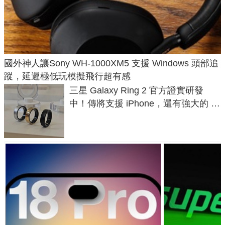
國外神人讓Sony WH-1000XM5 支援 Windows 頭部追
蹤，延遲極低玩模擬飛行超有感
三星 Galaxy Ring 2 官方證實研發
中！傳將支援 iPhone，還有強大的 AI
與智慧家電連動功能