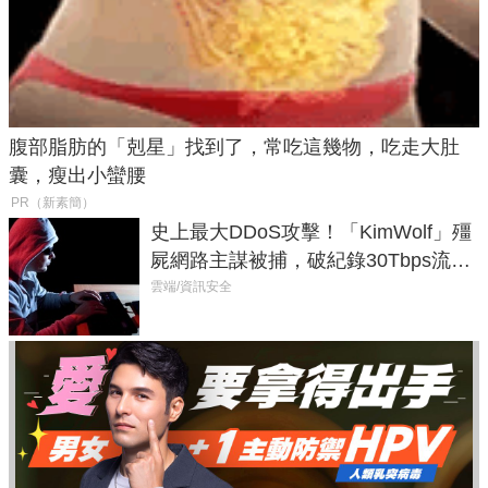
腹部脂肪的「剋星」找到了，常吃這幾物，吃走大肚
囊，瘦出小蠻腰
PR（新素簡）
史上最大DDoS攻擊！「KimWolf」殭
屍網路主謀被捕，破紀錄30Tbps流量
癱瘓全球！
雲端/資訊安全