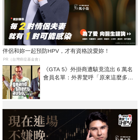
伴侶和妳一起預防HPV，才有資格說愛妳！
PR（台灣癌症基金會）
《GTA 5》外掛商遭駭竟流出 6 萬名
會員名單：外界驚呼「原來這麼多人
在開掛！」