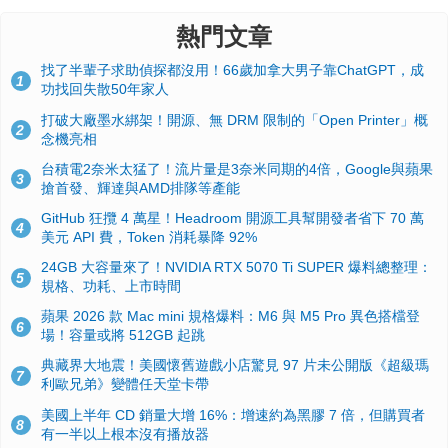
熱門文章
找了半輩子求助偵探都沒用！66歲加拿大男子靠ChatGPT，成
1
功找回失散50年家人
打破大廠墨水綁架！開源、無 DRM 限制的「Open Printer」概
2
念機亮相
台積電2奈米太猛了！流片量是3奈米同期的4倍，Google與蘋果
3
搶首發、輝達與AMD排隊等產能
GitHub 狂攬 4 萬星！Headroom 開源工具幫開發者省下 70 萬
4
美元 API 費，Token 消耗暴降 92%
24GB 大容量來了！NVIDIA RTX 5070 Ti SUPER 爆料總整理：
5
規格、功耗、上市時間
蘋果 2026 款 Mac mini 規格爆料：M6 與 M5 Pro 異色搭檔登
6
場！容量或將 512GB 起跳
典藏界大地震！美國懷舊遊戲小店驚見 97 片未公開版《超級瑪
7
利歐兄弟》變體任天堂卡帶
美國上半年 CD 銷量大增 16%：增速約為黑膠 7 倍，但購買者
8
有一半以上根本沒有播放器