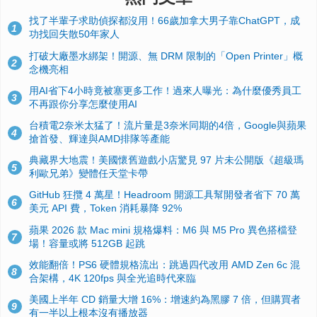
找了半輩子求助偵探都沒用！66歲加拿大男子靠ChatGPT，成
1
功找回失散50年家人
打破大廠墨水綁架！開源、無 DRM 限制的「Open Printer」概
2
念機亮相
用AI省下4小時竟被塞更多工作！過來人曝光：為什麼優秀員工
3
不再跟你分享怎麼使用AI
台積電2奈米太猛了！流片量是3奈米同期的4倍，Google與蘋果
4
搶首發、輝達與AMD排隊等產能
典藏界大地震！美國懷舊遊戲小店驚見 97 片未公開版《超級瑪
5
利歐兄弟》變體任天堂卡帶
GitHub 狂攬 4 萬星！Headroom 開源工具幫開發者省下 70 萬
6
美元 API 費，Token 消耗暴降 92%
蘋果 2026 款 Mac mini 規格爆料：M6 與 M5 Pro 異色搭檔登
7
場！容量或將 512GB 起跳
效能翻倍！PS6 硬體規格流出：跳過四代改用 AMD Zen 6c 混
8
合架構，4K 120fps 與全光追時代來臨
美國上半年 CD 銷量大增 16%：增速約為黑膠 7 倍，但購買者
9
有一半以上根本沒有播放器