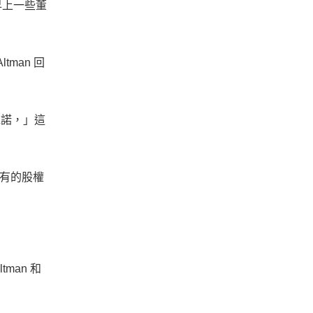
早上一些董
tman 回
承諾，」這
持有的股權
man 和