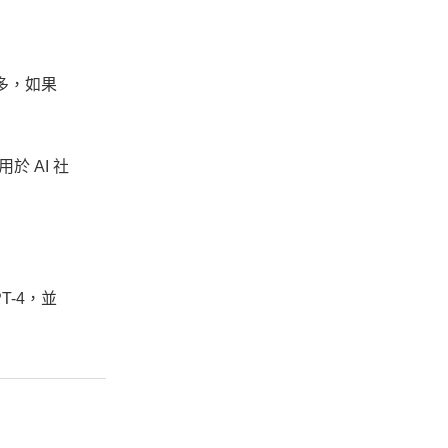
那麼多，如果
於 AI 社
T-4，並