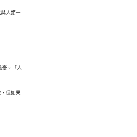
或與⼈類⼀
的擔憂。「人
做，但如果