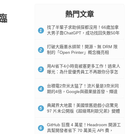
熱門文章
來臨
找了半輩子求助偵探都沒用！66歲加拿
1
大男子靠ChatGPT，成功找回失散50年
家人
打破大廠墨水綁架！開源、無 DRM 限
2
制的「Open Printer」概念機亮相
用AI省下4小時竟被塞更多工作！過來人
3
曝光：為什麼優秀員工不再跟你分享怎
麼使用AI
台積電2奈米太猛了！流片量是3奈米同
4
期的4倍，Google與蘋果搶首發、輝達
與AMD排隊等產能
典藏界大地震！美國懷舊遊戲小店驚見
5
97 片未公開版《超級瑪利歐兄弟》變體
任天堂卡帶
GitHub 狂攬 4 萬星！Headroom 開源工
6
具幫開發者省下 70 萬美元 API 費，