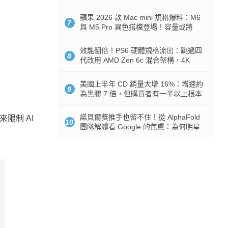
Token 消耗暴降 92%
蘋果 2026 款 Mac mini 規格爆料：M6
7
與 M5 Pro 異色搭檔登場！容量或將
512GB 起跳
效能翻倍！PS6 硬體規格流出：跳過四
8
代改用 AMD Zen 6c 混合架構，4K
120fps 與全光追時代來臨
美國上半年 CD 銷量大增 16%：增速約
9
為黑膠 7 倍，但購買者有一半以上根本
沒有播放器
諾貝爾獎推手也留不住！從 AlphaFold
限制 AI
10
團隊解體看 Google 的焦慮：為何明星
實驗室要為 Gemini 讓路？