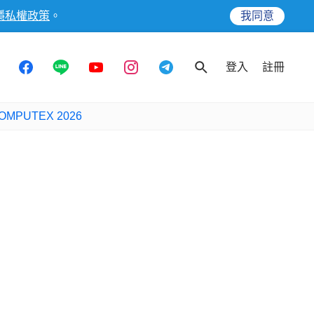
隱私權政策
。
我同意
登入
註冊
OMPUTEX 2026