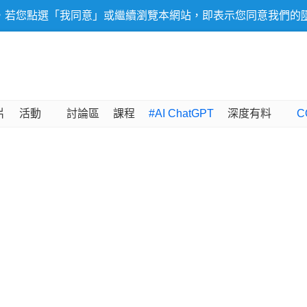
，若您點選「我同意」或繼續瀏覽本網站，即表示您同意我們的
片
活動
討論區
課程
#AI ChatGPT
深度有料
C