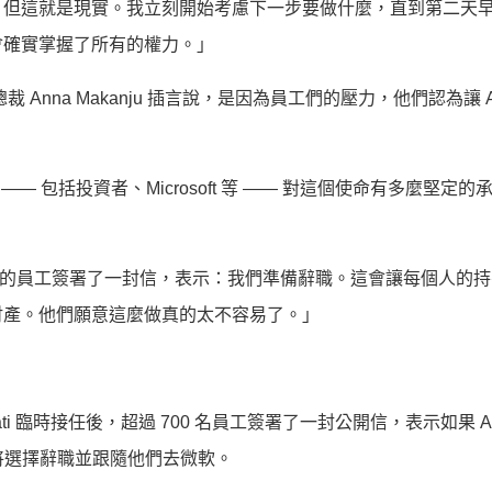
，但這就是現實。我立刻開始考慮下一步要做什麼，直到第二天
會確實掌握了所有的權力。」
總裁 Anna Makanju 插言說，是因為員工們的壓力，他們認為讓 Al
—— 包括投資者、Microsoft 等 —— 對這個使命有多麼堅定的
8% 的員工簽署了一封信，表示：我們準備辭職。這會讓每個人的
財產。他們願意這麼做真的太不容易了。」
rati 臨時接任後，超過 700 名員工簽署了一封公開信，表示如果 Alt
用，他們將選擇辭職並跟隨他們去微軟。