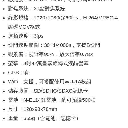
對焦系統：39點對焦系統
錄影規格：1920x1080i@60fps，H.264/MPEG-4
編碼MOV格式
連拍速度：3fps
快門速度範圍：30~1/4000s，支援B快門
觀景窗：視野率95%，放大倍率0.78X
螢幕：3吋92萬畫素翻轉式液晶螢幕
GPS：有
WiFi：支援，可搭配使用WU-1A模組
儲存裝置：SD/SDHC/SDXC記憶卡
電池：N-EL14鋰電池，約可拍攝500張
尺寸：128x98x78mm
重量：555g（含電池、記憶卡）