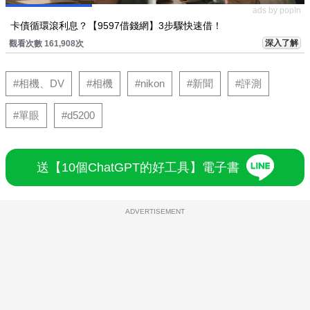
ads by popIn
卡債循環滾利息？【9597借錢網】3步驟快速借！
深入了解
觀看次數 161,908次
#相機、DV
#相機
#nikon
#新聞
#評測
#單眼
#d5200
送【10個ChatGPT的好工具】電子書
ADVERTISEMENT