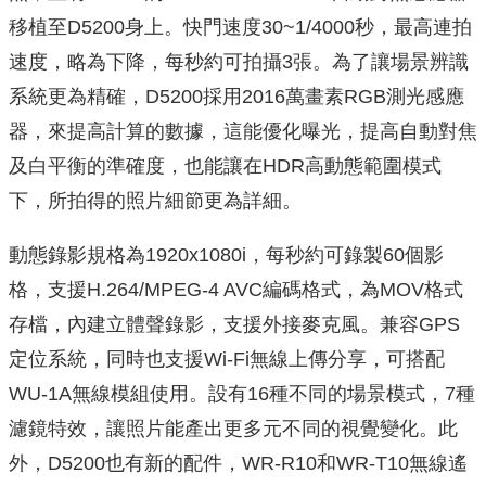
移植至D5200身上。快門速度30~1/4000秒，最高連拍
速度，略為下降，每秒約可拍攝3張。為了讓場景辨識
系統更為精確，D5200採用2016萬畫素RGB測光感應
器，來提高計算的數據，這能優化曝光，提高自動對焦
及白平衡的準確度，也能讓在HDR高動態範圍模式
下，所拍得的照片細節更為詳細。
動態錄影規格為1920x1080i，每秒約可錄製60個影
格，支援H.264/MPEG-4 AVC編碼格式，為MOV格式
存檔，內建立體聲錄影，支援外接麥克風。兼容GPS
定位系統，同時也支援Wi-Fi無線上傳分享，可搭配
WU-1A無線模組使用。設有16種不同的場景模式，7種
濾鏡特效，讓照片能產出更多元不同的視覺變化。此
外，D5200也有新的配件，WR-R10和WR-T10無線遙