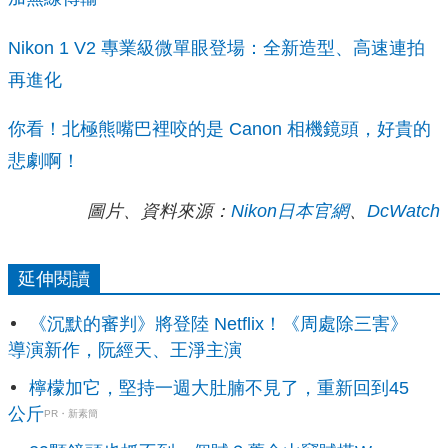
Nikon 1 V2 專業級微單眼登場：全新造型、高速連拍
再進化
你看！北極熊嘴巴裡咬的是 Canon 相機鏡頭，好貴的
悲劇啊！
圖片、資料來源：
Nikon日本官網
、
DcWatch
延伸閱讀
《沉默的審判》將登陸 Netflix！《周處除三害》
導演新作，阮經天、王淨主演
檸檬加它，堅持一週大肚腩不見了，重新回到45
公斤
PR・新素簡