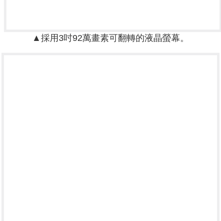
▲採用3吋92萬畫素可翻轉的液晶螢幕。