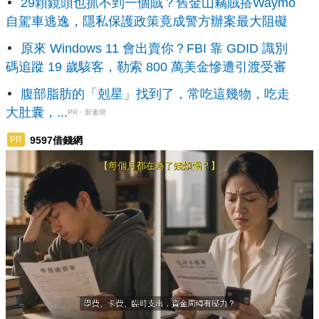
29顆鏡頭也抓不到一個賊？舊金山竊賊搭Waymo
自駕車逃逸，隱私保護政策竟成警方辦案最大阻礙
原來 Windows 11 會出賣你？FBI 靠 GDID 識別
碼追蹤 19 歲駭客，勒索 800 萬美金慘遭引渡受審
腹部脂肪的「剋星」找到了，常吃這幾物，吃走
大肚囊，...
PR・新素簡
9597借錢網
PR