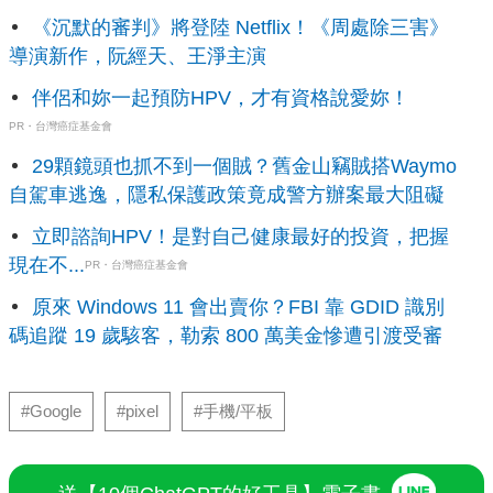
《沉默的審判》將登陸 Netflix！《周處除三害》
導演新作，阮經天、王淨主演
伴侶和妳一起預防HPV，才有資格說愛妳！
PR・台灣癌症基金會
29顆鏡頭也抓不到一個賊？舊金山竊賊搭Waymo
自駕車逃逸，隱私保護政策竟成警方辦案最大阻礙
立即諮詢HPV！是對自己健康最好的投資，把握
現在不...
PR・台灣癌症基金會
原來 Windows 11 會出賣你？FBI 靠 GDID 識別
碼追蹤 19 歲駭客，勒索 800 萬美金慘遭引渡受審
#Google
#pixel
#手機/平板