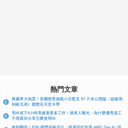
熱門文章
典藏界大地震！美國懷舊遊戲小店驚見 97 片未公開版《超級瑪
1
利歐兄弟》變體任天堂卡帶
用AI省下4小時竟被塞更多工作！過來人曝光：為什麼優秀員工
2
不再跟你分享怎麼使用AI
效能翻倍！PS6 硬體規格流出：跳過四代改用 AMD Zen 6c 混