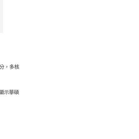
6 分，多核
還顯示華碩