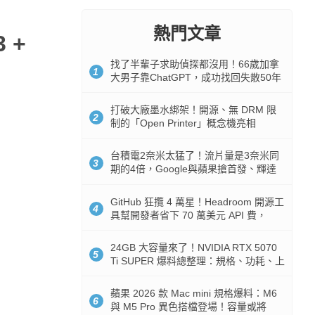
熱門文章
 +
找了半輩子求助偵探都沒用！66歲加拿
1
大男子靠ChatGPT，成功找回失散50年
家人
打破大廠墨水綁架！開源、無 DRM 限
2
制的「Open Printer」概念機亮相
台積電2奈米太猛了！流片量是3奈米同
3
期的4倍，Google與蘋果搶首發、輝達
與AMD排隊等產能
GitHub 狂攬 4 萬星！Headroom 開源工
4
具幫開發者省下 70 萬美元 API 費，
Token 消耗暴降 92%
24GB 大容量來了！NVIDIA RTX 5070
5
Ti SUPER 爆料總整理：規格、功耗、上
市時間
蘋果 2026 款 Mac mini 規格爆料：M6
6
與 M5 Pro 異色搭檔登場！容量或將