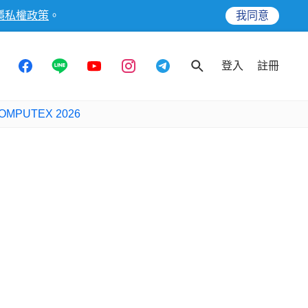
隱私權政策
。
我同意
登入
註冊
OMPUTEX 2026