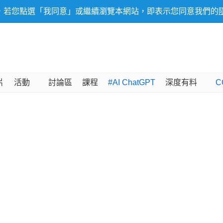
，若您點選「我同意」或繼續瀏覽本網站，即表示您同意我們的
片
活動
討論區
課程
#AI ChatGPT
深度有料
C