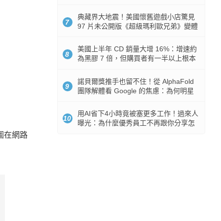
512GB 起跳
典藏界大地震！美國懷舊遊戲小店驚見
7
97 片未公開版《超級瑪利歐兄弟》變體
任天堂卡帶
美國上半年 CD 銷量大增 16%：增速約
8
為黑膠 7 倍，但購買者有一半以上根本
沒有播放器
諾貝爾獎推手也留不住！從 AlphaFold
9
團隊解體看 Google 的焦慮：為何明星
實驗室要為 Gemini 讓路？
用AI省下4小時竟被塞更多工作！過來人
10
曝光：為什麼優秀員工不再跟你分享怎
麼使用AI
繪圖在網路