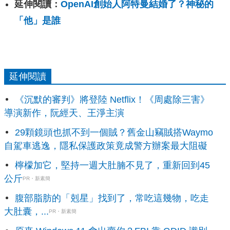
延伸閱讀：
OpenAI創始人阿特曼結婚了？神秘的
「他」是誰
延伸閱讀
《沉默的審判》將登陸 Netflix！《周處除三害》
導演新作，阮經天、王淨主演
29顆鏡頭也抓不到一個賊？舊金山竊賊搭Waymo
自駕車逃逸，隱私保護政策竟成警方辦案最大阻礙
檸檬加它，堅持一週大肚腩不見了，重新回到45
公斤
PR・新素簡
腹部脂肪的「剋星」找到了，常吃這幾物，吃走
大肚囊，...
PR・新素簡