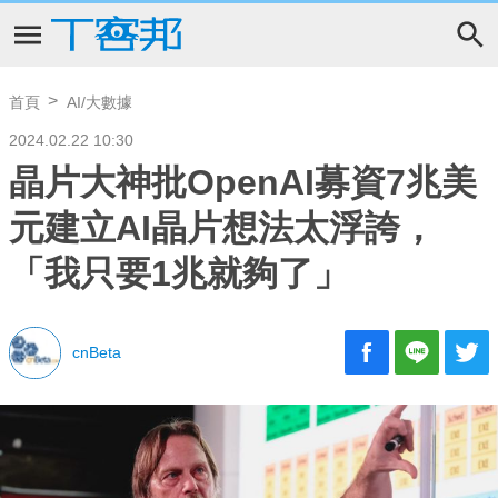
首頁
AI/大數據
2024.02.22 10:30
晶片大神批OpenAI募資7兆美
元建立AI晶片想法太浮誇，
「我只要1兆就夠了」
cnBeta