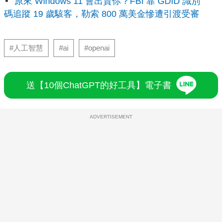
原來 Windows 11 會出賣你？FBI 靠 GDID 識別
碼追蹤 19 歲駭客，勒索 800 萬美金慘遭引渡受審
#人工智慧
#ai
#openai
送【10個ChatGPT的好工具】電子書
ADVERTISEMENT