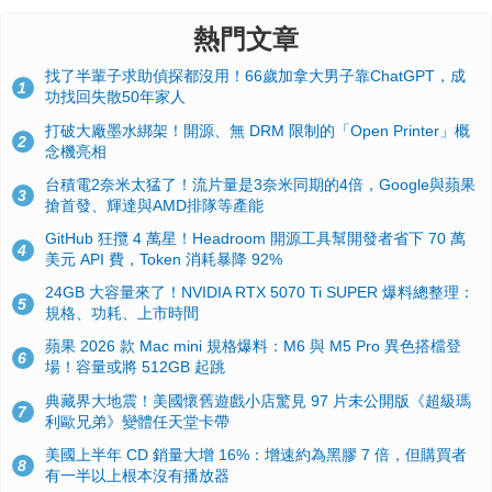
熱門文章
找了半輩子求助偵探都沒用！66歲加拿大男子靠ChatGPT，成
1
功找回失散50年家人
打破大廠墨水綁架！開源、無 DRM 限制的「Open Printer」概
2
念機亮相
台積電2奈米太猛了！流片量是3奈米同期的4倍，Google與蘋果
3
搶首發、輝達與AMD排隊等產能
GitHub 狂攬 4 萬星！Headroom 開源工具幫開發者省下 70 萬
4
美元 API 費，Token 消耗暴降 92%
24GB 大容量來了！NVIDIA RTX 5070 Ti SUPER 爆料總整理：
5
規格、功耗、上市時間
蘋果 2026 款 Mac mini 規格爆料：M6 與 M5 Pro 異色搭檔登
6
場！容量或將 512GB 起跳
典藏界大地震！美國懷舊遊戲小店驚見 97 片未公開版《超級瑪
7
利歐兄弟》變體任天堂卡帶
美國上半年 CD 銷量大增 16%：增速約為黑膠 7 倍，但購買者
8
有一半以上根本沒有播放器