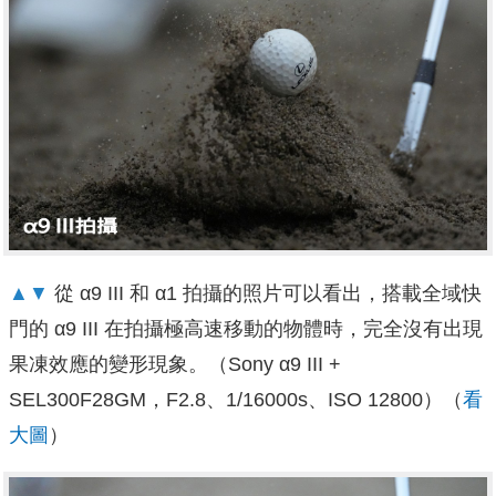
▲▼
從 α9 III 和 α1 拍攝的照片可以看出，搭載全域快
門的 α9 III 在拍攝極高速移動的物體時，完全沒有出現
果凍效應的變形現象。（Sony α9 III +
SEL300F28GM，F2.8、1/16000s、ISO 12800）（
看
大圖
）