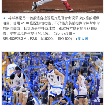
▲
棒球賽是另一個很適合檢視照片是否會出現果凍效應的運動
項目。使用 α9 III 搭配預拍功能，不只能完美捕捉到球棒擊中球
的瞬間畫面，且無論是球棒或球體，都維持本應有的形狀和線
條，沒有出現任何變形的現象。（Sony α9 III +
SEL400F28GM，F2.8、1/16000s、ISO 500）（
看大圖
）