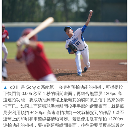
▲
α9 III 是 Sony α 系統第一台擁有預拍功能的相機，可捕捉按
下快門前 0.005 秒至 1 秒的瞬間畫面，再結合無黑屏 120fps 高
速連拍功能，要成功拍到賽場上最精彩的瞬間就是信手拈來的事
情而已。如同上面這張球準備離開投手手部的瞬間畫面，就是戴
見安利用預拍 +120fps 高速連拍功能一次就捕捉到的作品！甚至
連球上的印刷和車縫線都清晰可辨。若是使用沒有預拍 +120fps
連拍功能的相機，要拍到這種瞬間畫面，往往需要反覆嘗試數次