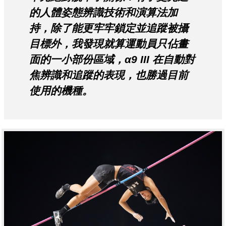
的人體姿態辨識技術和演算法加
持，除了能更牢牢鎖定並追蹤被攝
目標外，我發現就算運動員只佔畫
面的一小部份區域，α9 III 在自動對
焦辨識和追蹤的表現，也勝過目前
使用的機種。