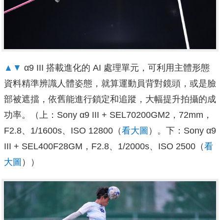
▲▼
α9 III 搭載進化的 AI 處理單元，可利用主體形態
資料精準辨識人體姿態，就算運動員背對鏡頭，或是臉
部被遮擋，依舊能進行鎖定和追蹤，大幅提升拍攝的成
功率。（上：Sony α9 III + SEL70200GM2，72mm，
F2.8、1/1600s、ISO 12800（
看大圖
）。下：Sony α9
III + SEL400F28GM，F2.8、1/2000s、ISO 2500（
看
大圖
））