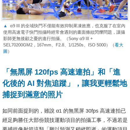
▲
α9 III 的全域快門不僅能有效抑制果凍效應，也克服了在室內
使用高速電子快門拍攝時經常會遇到的畫面條紋閃爍問題，讓攝
影師更無後顧之憂的進行拍攝。（Sony α9 III +
SEL70200GM2，167mm、F2.8、1/1250s、ISO 5000）（
看大
圖
）
「無黑屏 120fps 高速連拍」和「進
化後的 AI 對焦追蹤」，讓我更輕鬆地
捕捉到滿意的照片
如同前面提到的，雖說 α1 的無黑屏 30fps 高速連拍已
經足夠勝任大部份競技運動項目的拍攝工事，不過若是
要捕捉像射箭這類「難以預測又稍縱即逝」的運動項目