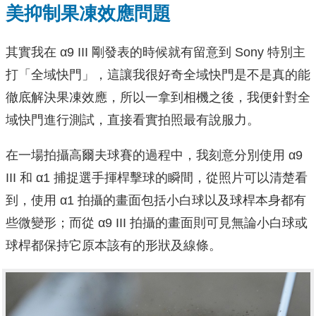
美抑制果凍效應問題
其實我在 α9 III 剛發表的時候就有留意到 Sony 特別主
打「全域快門」，這讓我很好奇全域快門是不是真的能
徹底解決果凍效應，所以一拿到相機之後，我便針對全
域快門進行測試，直接看實拍照最有說服力。
在一場拍攝高爾夫球賽的過程中，我刻意分別使用 α9
III 和 α1 捕捉選手揮桿擊球的瞬間，從照片可以清楚看
到，使用 α1 拍攝的畫面包括小白球以及球桿本身都有
些微變形；而從 α9 III 拍攝的畫面則可見無論小白球或
球桿都保持它原本該有的形狀及線條。