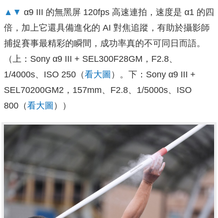
▲▼
α9 III 的無黑屏 120fps 高速連拍，速度是 α1 的四
倍，加上它還具備進化的 AI 對焦追蹤，有助於攝影師
捕捉賽事最精彩的瞬間，成功率真的不可同日而語。
（上：Sony α9 III + SEL300F28GM，F2.8、
1/4000s、ISO 250（
看大圖
）。下：Sony α9 III +
SEL70200GM2，157mm、F2.8、1/5000s、ISO
800（
看大圖
））