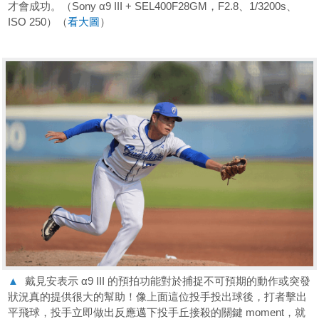
才會成功。（Sony α9 III + SEL400F28GM，F2.8、1/3200s、
ISO 250）（
看大圖
）
▲
戴見安表示 α9 III 的預拍功能對於捕捉不可預期的動作或突發
狀況真的提供很大的幫助！像上面這位投手投出球後，打者擊出
平飛球，投手立即做出反應邁下投手丘接殺的關鍵 moment，就