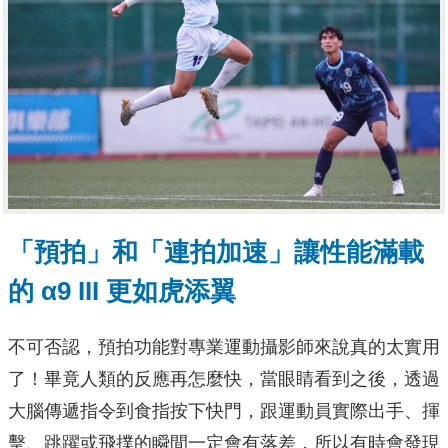
「預拍」和「連拍加速」讓性能滿載
的 α9 III 更如虎添翼
不可否認，預拍功能對專業運動攝影師來說真的太實用
了！畢竟人類的反應再怎麼快，當眼睛看到之後，透過
大腦傳遞指令到食指按下快門，跟運動員實際出手、揮
擊、跳躍或飛撲的瞬間一定會有落差，所以有時會發現