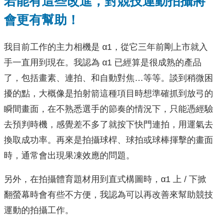
若能有這些改進，對競技運動拍攝將
會更有幫助！
我目前工作的主力相機是 α1，從它三年前剛上市就入
手一直用到現在。我認為 α1 已經算是很成熟的產品
了，包括畫素、連拍、和自動對焦…等等。談到稍微困
擾的點，大概像是拍射箭這種項目時想準確抓到放弓的
瞬間畫面，在不熟悉選手的節奏的情況下，只能憑經驗
去預判時機，感覺差不多了就按下快門連拍，用運氣去
換取成功率。再來是拍攝球桿、球拍或球棒揮擊的畫面
時，通常會出現果凍效應的問題。
另外，在拍攝體育題材用到直式構圖時，α1 上 / 下掀
翻螢幕時會有些不方便，我認為可以再改善來幫助競技
運動的拍攝工作。