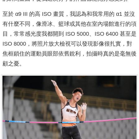
至於 α9 III 的高 ISO 畫質，我認為和我常用的 α1 並沒
有什麼不同，像滑冰、籃球或其他在室內場館進行的項
目，常常感光度我都開到 ISO 5000、ISO 6400 甚至是
ISO 8000，將照片放大檢視可以發現影像很扎實，對
焦框鎖住的運動員眼部依舊銳利，拍攝時真的是毫無後
顧之憂。