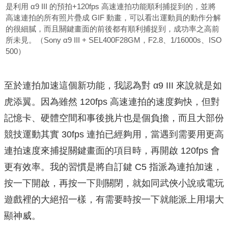
是利用 α9 III 的預拍+120fps 高速連拍功能順利捕捉到的，並將
高速連拍的所有照片疊成 GIF 動畫，可以看出運動員的動作分解
的很細膩，而且關鍵畫面的前後都有順利捕捉到，成功率之高前
所未見。（Sony α9 III + SEL400F28GM，F2.8、1/16000s、ISO
500）
至於連拍加速這個新功能，我認為對 α9 III 來說就是如
虎添翼。因為雖然 120fps 高速連拍的速度夠快，但對
記憶卡、硬體空間和事後挑片也是個負擔，而且大部份
競技運動其實 30fps 連拍已經夠用，當遇到需要用更高
連拍速度來捕捉關鍵畫面的項目時，再開啟 120fps 會
更有效率。我的習慣是將自訂鍵 C5 指派為連拍加速，
按一下開啟，再按一下則關閉，就如同武俠小說或電玩
遊戲裡的大絕招一樣，有需要時按一下就能派上用場大
顯神威。