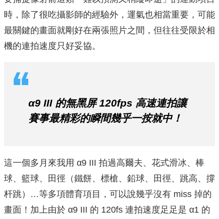
時，除了很吃攝影師的經驗外，運氣也相當重要，可能
最關鍵的畫面就剛好在兩張照片之間，但往往受限於相
機的連拍速度只好妥協。
α9 III 的無黑屏 120fps 高速連拍讓
賽事最精彩的瞬間幾乎一按就中！
這一個多月來我用 α9 III 拍過高爾夫、花式滑冰、棒
球、籃球、田徑（鐵餅、標槍、鉛球、田徑、跳高、撐
杆跳）…等多項體育項目，可以說幾乎沒有 miss 掉的
畫面！加上由於 α9 III 的 120fs 連拍速度足足是 α1 的