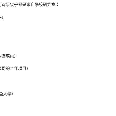
」的背景幾乎都是來自學校研究室：
一）
）
大學集團成員）
i 公司的合作項目）
利亞大學）