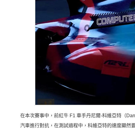
在本次賽事中，前紅牛 F1 車手丹尼爾-科維亞特（Dani
汽車進行對抗，在測試過程中，科維亞特的速度顯然