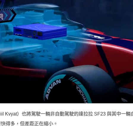
il Kvyat）也將駕駛一輛非自動駕駛的達拉拉 SF23 與其中一
要快得多，但差距正在縮小。