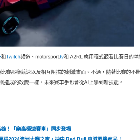
e
和
Twitch
頻道、motorsport.
tv
和 A2RL 應用程式觀看比賽日的
類比賽那樣競速以及相互阻擋的刺激畫面。不過，隨著比賽的不
對圍棋造成的改變一樣，未來賽車手也會從AI上學到新技能。
型登陸高雄！「樂高極速賽車」同步登場
贏得2024澳洲大賽之旅，抽中 Red Bull 車隊週邊商品！