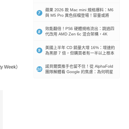
Token 消耗暴降 92%
蘋果 2026 款 Mac mini 規格爆料：M6
7
與 M5 Pro 異色搭檔登場！容量或將
512GB 起跳
效能翻倍！PS6 硬體規格流出：跳過四
8
代改用 AMD Zen 6c 混合架構，4K
120fps 與全光追時代來臨
美國上半年 CD 銷量大增 16%：增速約
9
為黑膠 7 倍，但購買者有一半以上根本
沒有播放器
諾貝爾獎推手也留不住！從 AlphaFold
y Week）
10
團隊解體看 Google 的焦慮：為何明星
實驗室要為 Gemini 讓路？