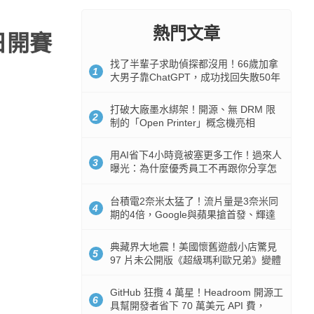
熱門文章
日開賽
找了半輩子求助偵探都沒用！66歲加拿
1
大男子靠ChatGPT，成功找回失散50年
家人
打破大廠墨水綁架！開源、無 DRM 限
2
制的「Open Printer」概念機亮相
用AI省下4小時竟被塞更多工作！過來人
3
曝光：為什麼優秀員工不再跟你分享怎
麼使用AI
台積電2奈米太猛了！流片量是3奈米同
4
期的4倍，Google與蘋果搶首發、輝達
與AMD排隊等產能
典藏界大地震！美國懷舊遊戲小店驚見
5
97 片未公開版《超級瑪利歐兄弟》變體
任天堂卡帶
GitHub 狂攬 4 萬星！Headroom 開源工
6
具幫開發者省下 70 萬美元 API 費，