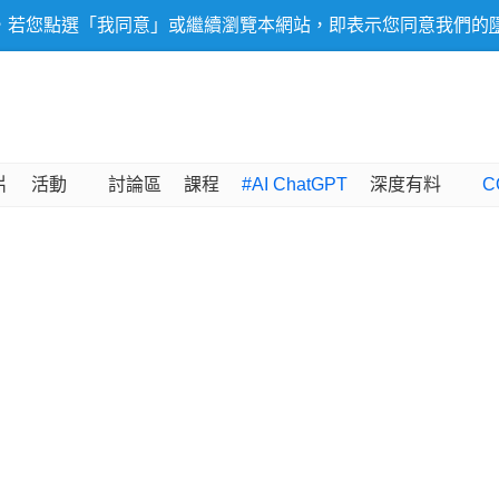
，若您點選「我同意」或繼續瀏覽本網站，即表示您同意我們的
片
活動
討論區
課程
#AI ChatGPT
深度有料
C