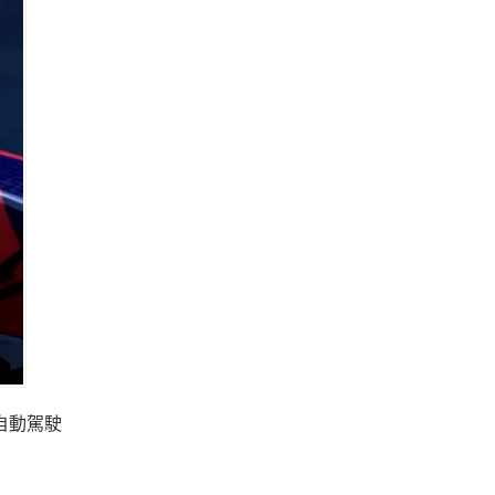
輛自動駕駛