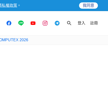
隱私權政策
。
我同意
登入
註冊
OMPUTEX 2026