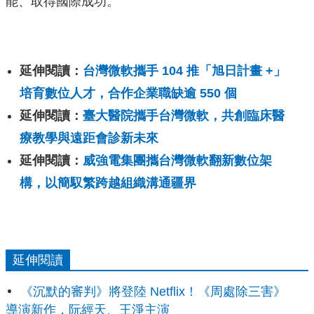
能、取得國際成功。
延伸閱讀：
台灣微軟攜手 104 推「旭日計畫 +」
培育數位人才，合作企業職缺逾 550 個
延伸閱讀：
臺大醫院攜手台灣微軟，共創臨床醫
療教學與遠距會診新未來
延伸閱讀：
威強電集團攜台灣微軟翻新數位架
構，以簡馭繁跨越組織溝通疆界
延伸閱讀
《沉默的審判》將登陸 Netflix！《周處除三害》
導演新作，阮經天、王淨主演