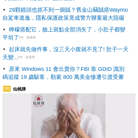
29顆鏡頭也抓不到一個賊？舊金山竊賊搭Waymo
自駕車逃逸，隱私保護政策竟成警方辦案最大阻礙
檸檬搭配它，臉上斑點全部消失了，小肚子都變
平坦了
PR・新素簡
起床就先做件事，沒三天小腹就不見了! 肚子一天
天變...
PR・新素簡
原來 Windows 11 會出賣你？FBI 靠 GDID 識別
碼追蹤 19 歲駭客，勒索 800 萬美金慘遭引渡受審
仙桃牌
PR