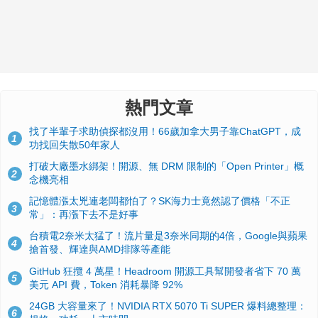
熱門文章
找了半輩子求助偵探都沒用！66歲加拿大男子靠ChatGPT，成
1
功找回失散50年家人
打破大廠墨水綁架！開源、無 DRM 限制的「Open Printer」概
2
念機亮相
記憶體漲太兇連老闆都怕了？SK海力士竟然認了價格「不正
3
常」：再漲下去不是好事
台積電2奈米太猛了！流片量是3奈米同期的4倍，Google與蘋果
4
搶首發、輝達與AMD排隊等產能
GitHub 狂攬 4 萬星！Headroom 開源工具幫開發者省下 70 萬
5
美元 API 費，Token 消耗暴降 92%
24GB 大容量來了！NVIDIA RTX 5070 Ti SUPER 爆料總整理：
6