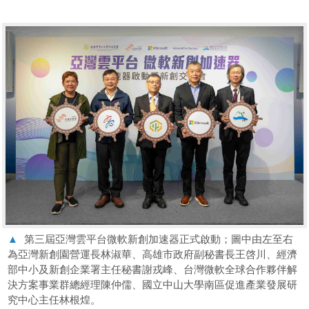
▲
第三屆亞灣雲平台微軟新創加速器正式啟動；圖中由左至右
為亞灣新創園營運長林淑華、高雄市政府副秘書長王啓川、經濟
部中小及新創企業署主任秘書謝戎峰、台灣微軟全球合作夥伴解
決方案事業群總經理陳仲儒、國立中山大學南區促進產業發展研
究中心主任林根煌。