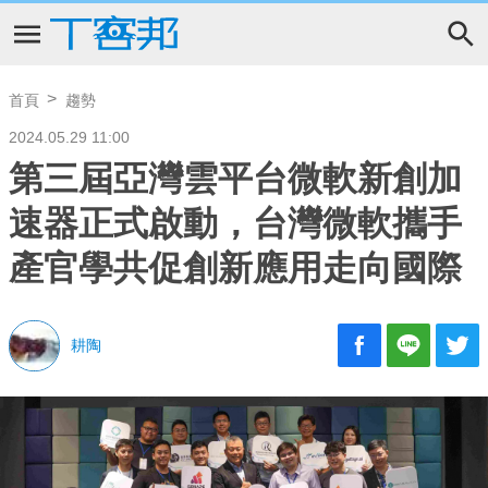
首頁
趨勢
2024.05.29 11:00
第三屆亞灣雲平台微軟新創加
速器正式啟動，台灣微軟攜手
產官學共促創新應用走向國際
耕陶