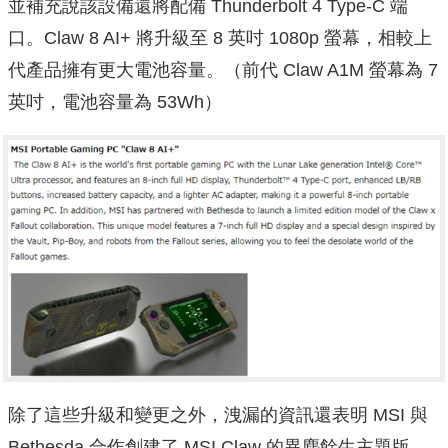
並補充說該設備還將配備 Thunderbolt 4 Type-C 端
口。Claw 8 AI+ 將升級至 8 英吋 1080p 螢幕，相較上
代產品擁有更大電池容量。（前代 Claw A1M 螢幕為 7
英吋，電池容量為 53Wh）
除了這些升級和變更之外，洩漏的資訊還表明 MSI 與
Bethesda 合作創建了 MSI Claw 的異塵餘生主題版