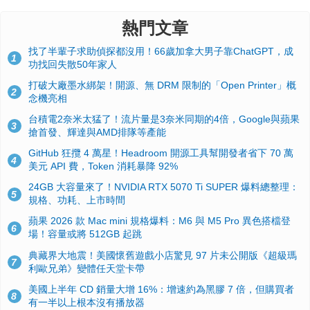
熱門文章
找了半輩子求助偵探都沒用！66歲加拿大男子靠ChatGPT，成
1
功找回失散50年家人
打破大廠墨水綁架！開源、無 DRM 限制的「Open Printer」概
2
念機亮相
台積電2奈米太猛了！流片量是3奈米同期的4倍，Google與蘋果
3
搶首發、輝達與AMD排隊等產能
GitHub 狂攬 4 萬星！Headroom 開源工具幫開發者省下 70 萬
4
美元 API 費，Token 消耗暴降 92%
24GB 大容量來了！NVIDIA RTX 5070 Ti SUPER 爆料總整理：
5
規格、功耗、上市時間
蘋果 2026 款 Mac mini 規格爆料：M6 與 M5 Pro 異色搭檔登
6
場！容量或將 512GB 起跳
典藏界大地震！美國懷舊遊戲小店驚見 97 片未公開版《超級瑪
7
利歐兄弟》變體任天堂卡帶
美國上半年 CD 銷量大增 16%：增速約為黑膠 7 倍，但購買者
8
有一半以上根本沒有播放器