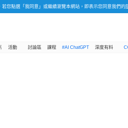
，若您點選「我同意」或繼續瀏覽本網站，即表示您同意我們的
片
活動
討論區
課程
#AI ChatGPT
深度有料
C