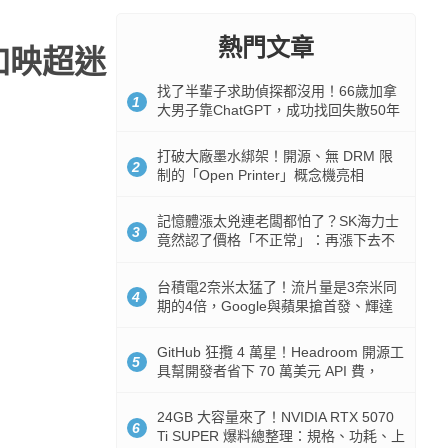
熱門文章
場加映超迷
找了半輩子求助偵探都沒用！66歲加拿
1
大男子靠ChatGPT，成功找回失散50年
家人
打破大廠墨水綁架！開源、無 DRM 限
2
制的「Open Printer」概念機亮相
記憶體漲太兇連老闆都怕了？SK海力士
3
竟然認了價格「不正常」：再漲下去不
是好事
台積電2奈米太猛了！流片量是3奈米同
4
期的4倍，Google與蘋果搶首發、輝達
與AMD排隊等產能
GitHub 狂攬 4 萬星！Headroom 開源工
5
具幫開發者省下 70 萬美元 API 費，
Token 消耗暴降 92%
24GB 大容量來了！NVIDIA RTX 5070
6
Ti SUPER 爆料總整理：規格、功耗、上