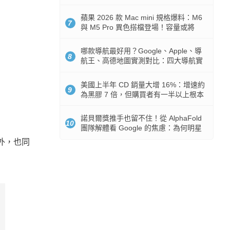
市時間
蘋果 2026 款 Mac mini 規格爆料：M6
7
與 M5 Pro 異色搭檔登場！容量或將
512GB 起跳
哪款導航最好用？Google、Apple、導
8
航王、高德地圖實測對比：四大導航實
測懶人包
美國上半年 CD 銷量大增 16%：增速約
9
為黑膠 7 倍，但購買者有一半以上根本
沒有播放器
諾貝爾獎推手也留不住！從 AlphaFold
10
團隊解體看 Google 的焦慮：為何明星
實驗室要為 Gemini 讓路？
此外，也同