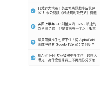
512GB 起跳
典藏界大地震！美國懷舊遊戲小店驚見
7
97 片未公開版《超級瑪利歐兄弟》變體
任天堂卡帶
美國上半年 CD 銷量大增 16%：增速約
8
為黑膠 7 倍，但購買者有一半以上根本
沒有播放器
諾貝爾獎推手也留不住！從 AlphaFold
9
團隊解體看 Google 的焦慮：為何明星
實驗室要為 Gemini 讓路？
用AI省下4小時竟被塞更多工作！過來人
10
曝光：為什麼優秀員工不再跟你分享怎
麼使用AI