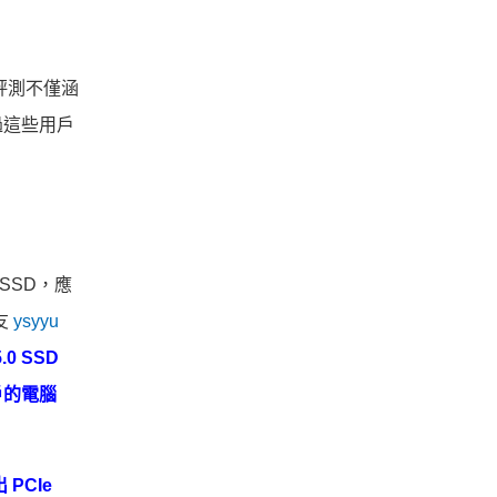
些評測不僅涵
過這些用戶
 SSD，應
友
ysyyu
0 SSD
戶的電腦
PCIe