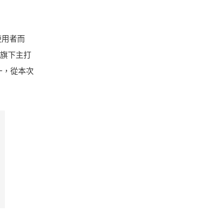
使用者而
l 旗下主打
一，從本次