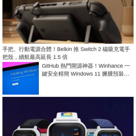
手把、行動電源合體！Belkin 推 Switch 2 磁吸充電手
把殼，續航最高延長 1.5 倍
GitHub 熱門開源神器！Winhance 一
鍵安全精簡 Windows 11 臃腫預裝軟
體與後台追蹤