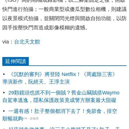
快門進行拍攝；一般商業型或傻瓜型數位相機，則建議
以夜景模式拍攝，並關閉閃光燈與開啟自拍功能，以防
因手按壓快門而造成影像模糊的遺憾。
via：
台北天文館
延伸閱讀
《沉默的審判》將登陸 Netflix！《周處除三害》
導演新作，阮經天、王淨主演
29顆鏡頭也抓不到一個賊？舊金山竊賊搭Waymo
自駕車逃逸，隱私保護政策竟成警方辦案最大阻礙
一週有感！肚子整個都消下去了！免節食，排空
順暢就夠
PR・新素簡