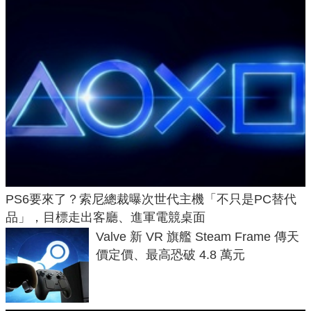
PS6要來了？索尼總裁曝次世代主機「不只是PC替代
品」，目標走出客廳、進軍電競桌面
Valve 新 VR 旗艦 Steam Frame 傳天
價定價、最高恐破 4.8 萬元