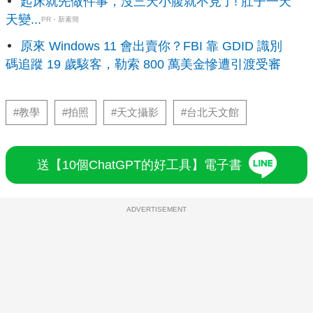
起床就先做件事，沒三天小腹就不見了! 肚子一天
天變...
PR・新素簡
原來 Windows 11 會出賣你？FBI 靠 GDID 識別
碼追蹤 19 歲駭客，勒索 800 萬美金慘遭引渡受審
#教學
#拍照
#天文攝影
#台北天文館
送【10個ChatGPT的好工具】電子書
ADVERTISEMENT