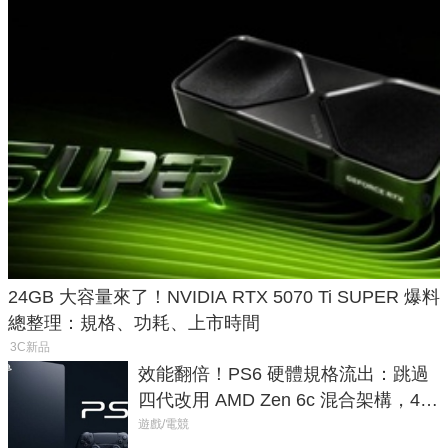
24GB 大容量來了！NVIDIA RTX 5070 Ti SUPER 爆料
總整理：規格、功耗、上市時間
3C新品
效能翻倍！PS6 硬體規格流出：跳過
四代改用 AMD Zen 6c 混合架構，4K
120fps 與全光追時代來臨
遊戲/電競