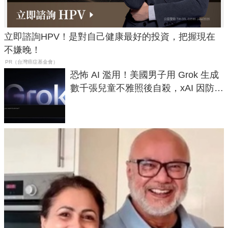
立即諮詢HPV！是對自己健康最好的投資，把握現在
不嫌晚！
PR（台灣癌症基金會）
恐怖 AI 濫用！美國男子用 Grok 生成
數千張兒童不雅照後自殺，xAI 因防護
失靈與不配合警方遭起訴