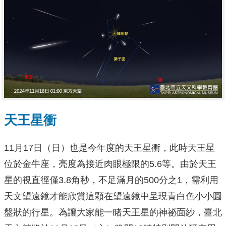
天王星衝
11月17日（日）也是今年度的天王星衝，此時天王星
位於金牛座，亮度為接近肉眼極限的5.6等。由於天王
星的視直徑僅3.8角秒，不足滿月的500分之1，需利用
天文望遠鏡才能欣賞這顆在望遠鏡中呈現青白色小小圓
盤狀的行星。為讓大家能一睹天王星的神祕面紗，臺北