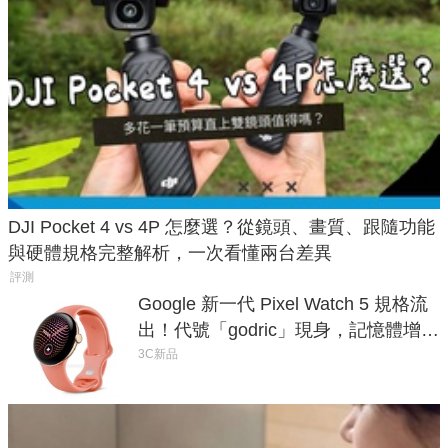
DJI Pocket 4 vs 4P 怎麼選？從鏡頭、畫質、跟隨功能
與硬體規格完整解析，一次看懂兩台差異
評測
Google 新一代 Pixel Watch 5 規格流
出！代號「godric」現身，記憶體增強
鎖定 AI 應用
3C新品