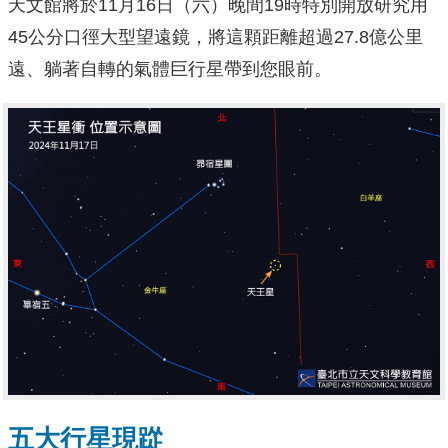
天文館將於11月16日（六）晚間19時特別開放研究用
45公分口徑大型望遠鏡，將這顆距離超過27.8億公里
遠、躺著自轉的氣體巨行星帶到您眼前。
五大行星現踨