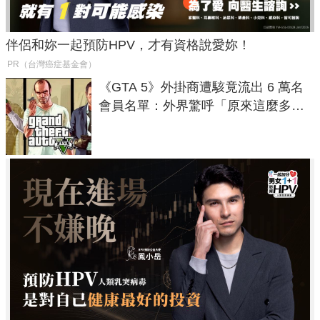
伴侶和妳一起預防HPV，才有資格說愛妳！
PR（台灣癌症基金會）
《GTA 5》外掛商遭駭竟流出 6 萬名
會員名單：外界驚呼「原來這麼多人
在開掛！」