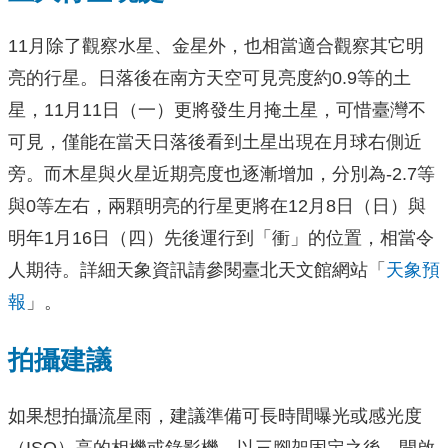
11月除了觀察水星、金星外，也相當適合觀察其它明
亮的行星。日落後在南方天空可見亮度約0.9等的土
星，11月11日（一）更將發生月掩土星，可惜臺灣不
可見，僅能在當天日落後看到土星出現在月球右側近
旁。而木星與火星近期亮度也逐漸增加，分別為-2.7等
與0等左右，兩顆明亮的行星更將在12月8日（日）與
明年1月16日（四）先後運行到「衝」的位置，相當令
人期待。詳細天象資訊請參閱臺北天文館網站「
天象預
報
」。
拍攝建議
如果想拍攝流星雨，建議準備可長時間曝光或感光度
（ISO）高的相機或錄影機，以三腳架固定之後，開啟