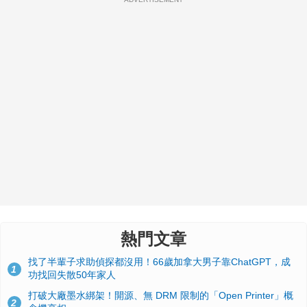
熱門文章
找了半輩子求助偵探都沒用！66歲加拿大男子靠ChatGPT，成
1
功找回失散50年家人
打破大廠墨水綁架！開源、無 DRM 限制的「Open Printer」概
2