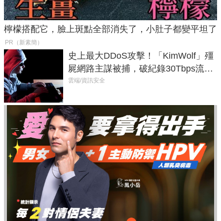
檸檬搭配它，臉上斑點全部消失了，小肚子都變平坦了
PR（新素簡）
史上最大DDoS攻擊！「KimWolf」殭
屍網路主謀被捕，破紀錄30Tbps流量
癱瘓全球！
雲端/資訊安全