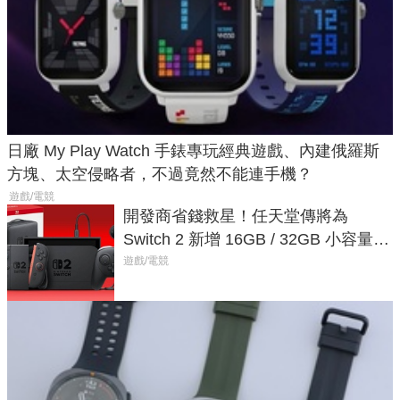
日廠 My Play Watch 手錶專玩經典遊戲、內建俄羅斯
方塊、太空侵略者，不過竟然不能連手機？
遊戲/電競
開發商省錢救星！任天堂傳將為
Switch 2 新增 16GB / 32GB 小容量遊
戲卡的選擇
遊戲/電競