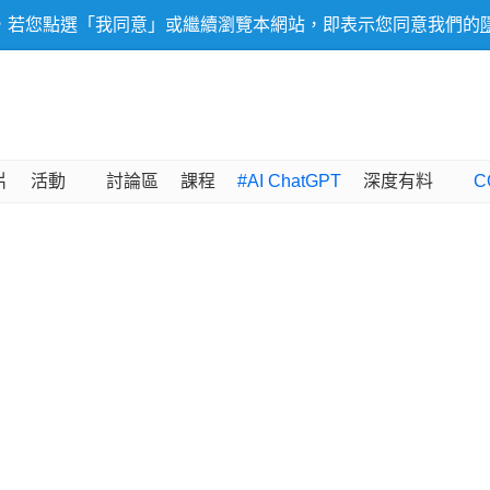
，若您點選「我同意」或繼續瀏覽本網站，即表示您同意我們的
片
活動
討論區
課程
#AI ChatGPT
深度有料
C