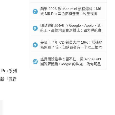
市時間
蘋果 2026 款 Mac mini 規格爆料：M6
7
與 M5 Pro 異色搭檔登場！容量或將
512GB 起跳
哪款導航最好用？Google、Apple、導
8
航王、高德地圖實測對比：四大導航實
測懶人包
美國上半年 CD 銷量大增 16%：增速約
9
為黑膠 7 倍，但購買者有一半以上根本
沒有播放器
諾貝爾獎推手也留不住！從 AlphaFold
10
團隊解體看 Google 的焦慮：為何明星
實驗室要為 Gemini 讓路？
Pro 系列
全新「混音