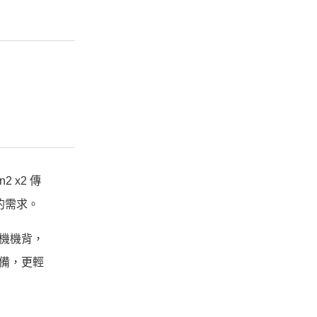
2 x2 傳
用的需求。
e手機機背，
設備，更輕