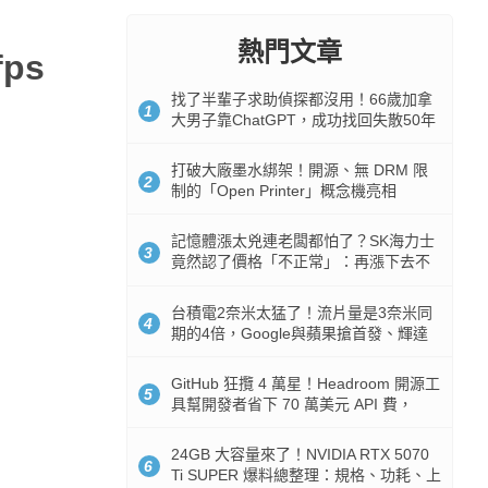
熱門文章
ps
找了半輩子求助偵探都沒用！66歲加拿
1
大男子靠ChatGPT，成功找回失散50年
家人
打破大廠墨水綁架！開源、無 DRM 限
2
制的「Open Printer」概念機亮相
記憶體漲太兇連老闆都怕了？SK海力士
3
竟然認了價格「不正常」：再漲下去不
是好事
台積電2奈米太猛了！流片量是3奈米同
4
期的4倍，Google與蘋果搶首發、輝達
與AMD排隊等產能
GitHub 狂攬 4 萬星！Headroom 開源工
5
具幫開發者省下 70 萬美元 API 費，
Token 消耗暴降 92%
24GB 大容量來了！NVIDIA RTX 5070
6
Ti SUPER 爆料總整理：規格、功耗、上