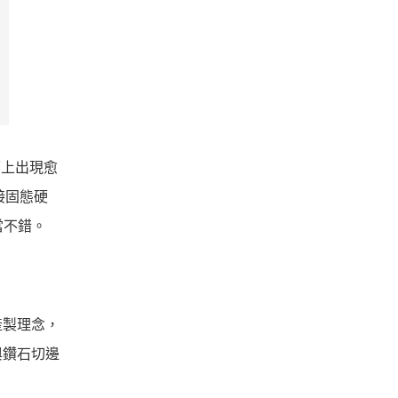
面上出現愈
外接固態硬
當不錯。
的產製理念，
與鑽石切邊