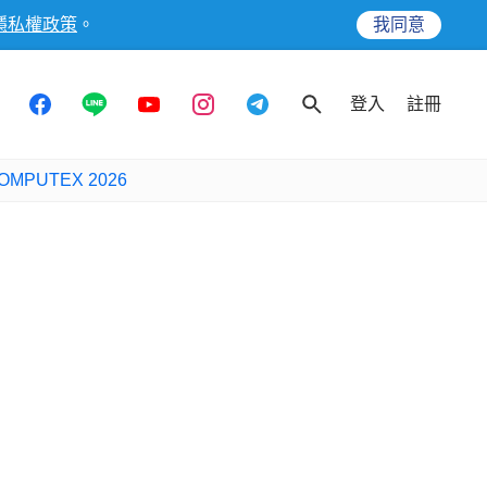
隱私權政策
。
我同意
登入
註冊
OMPUTEX 2026