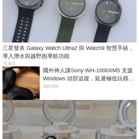
三星發表 Galaxy Watch Ultra2 與 Watch9 智慧手錶，
導入潛水與越野跑導航功能
3C新品
國外神人讓Sony WH-1000XM5 支援
Windows 頭部追蹤，延遲極低玩模擬
飛行超有感
遊戲/電競