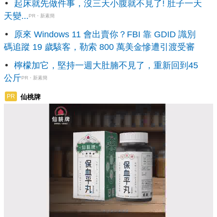
起床就先做件事，沒三天小腹就不見了! 肚子一天
天變...
PR・新素簡
原來 Windows 11 會出賣你？FBI 靠 GDID 識別
碼追蹤 19 歲駭客，勒索 800 萬美金慘遭引渡受審
檸檬加它，堅持一週大肚腩不見了，重新回到45
公斤
PR・新素簡
仙桃牌
PR