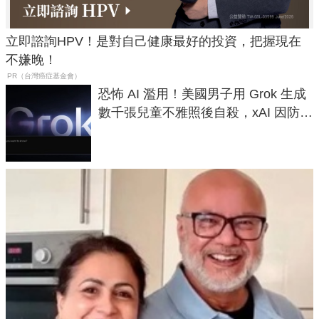
立即諮詢HPV！是對自己健康最好的投資，把握現在
不嫌晚！
PR（台灣癌症基金會）
恐怖 AI 濫用！美國男子用 Grok 生成
數千張兒童不雅照後自殺，xAI 因防護
失靈與不配合警方遭起訴