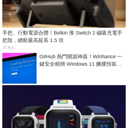
手把、行動電源合體！Belkin 推 Switch 2 磁吸充電手
把殼，續航最高延長 1.5 倍
3C新品
GitHub 熱門開源神器！Winhance 一
鍵安全精簡 Windows 11 臃腫預裝軟
體與後台追蹤