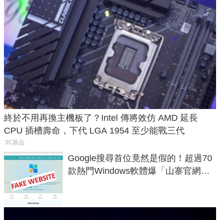
終於不用再換主機板了？Intel 傳將效仿 AMD 延長
CPU 插槽壽命，下代 LGA 1954 至少能戰三代
3C新品
Google搜尋首位竟然是假的！超過70
款熱門Windows軟體爆「山寨官網」
危機