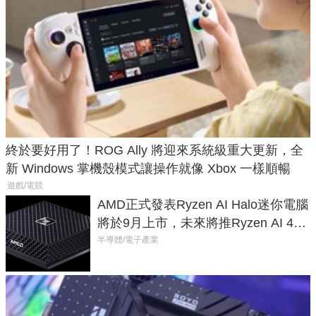
終於要好用了！ROG Ally 將迎來系統級重大更新，全
新 Windows 掌機殼模式讓操作就像 Xbox 一樣順暢
遊戲/電競
AMD正式發表Ryzen AI Halo迷你電腦
將於9月上市，未來將推Ryzen AI 400
Max系列處理器與對應升級版
半導體/電子產業