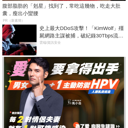
腹部脂肪的「剋星」找到了，常吃這幾物，吃走大肚
囊，瘦出小蠻腰
PR（新素簡）
史上最大DDoS攻擊！「KimWolf」殭
屍網路主謀被捕，破紀錄30Tbps流量
癱瘓全球！
雲端/資訊安全