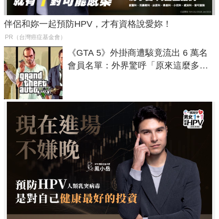
伴侶和妳一起預防HPV，才有資格說愛妳！
PR（台灣癌症基金會）
《GTA 5》外掛商遭駭竟流出 6 萬名
會員名單：外界驚呼「原來這麼多人
在開掛！」