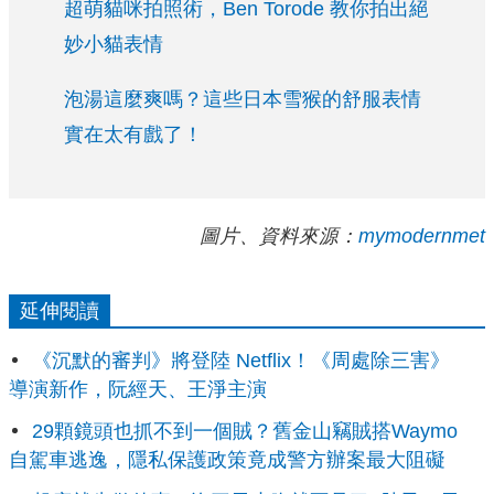
超萌貓咪拍照術，Ben Torode 教你拍出絕
妙小貓表情
泡湯這麼爽嗎？這些日本雪猴的舒服表情
實在太有戲了！
圖片、資料來源：
mymodernmet
延伸閱讀
《沉默的審判》將登陸 Netflix！《周處除三害》
導演新作，阮經天、王淨主演
29顆鏡頭也抓不到一個賊？舊金山竊賊搭Waymo
自駕車逃逸，隱私保護政策竟成警方辦案最大阻礙