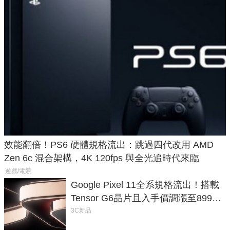
效能翻倍！PS6 硬體規格流出：跳過四代改用 AMD
Zen 6c 混合架構，4K 120fps 與全光追時代來臨
遊戲/電競
Google Pixel 11全系規格流出！搭載
Tensor G6晶片且入手價調漲至899美
元
3C新品