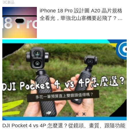
3C新品
iPhone 18 Pro 設計圖 A20 晶片規格
全看光，華強北山寨機要起飛了？專
家曝山寨機無法復刻兩大關鍵
DJI Pocket 4 vs 4P 怎麼選？從鏡頭、畫質、跟隨功能