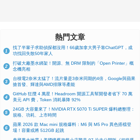
熱門文章
找了半輩子求助偵探都沒用！66歲加拿大男子靠ChatGPT，成
1
功找回失散50年家人
打破大廠墨水綁架！開源、無 DRM 限制的「Open Printer」概
2
念機亮相
台積電2奈米太猛了！流片量是3奈米同期的4倍，Google與蘋果
3
搶首發、輝達與AMD排隊等產能
GitHub 狂攬 4 萬星！Headroom 開源工具幫開發者省下 70 萬
4
美元 API 費，Token 消耗暴降 92%
24GB 大容量來了！NVIDIA RTX 5070 Ti SUPER 爆料總整理：
5
規格、功耗、上市時間
蘋果 2026 款 Mac mini 規格爆料：M6 與 M5 Pro 異色搭檔登
6
場！容量或將 512GB 起跳
典藏界大地震！美國懷舊遊戲小店驚見 97 片未公開版《超級瑪