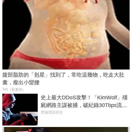
腹部脂肪的「剋星」找到了，常吃這幾物，吃走大肚
囊，瘦出小蠻腰
PR（新素簡）
史上最大DDoS攻擊！「KimWolf」殭
屍網路主謀被捕，破紀錄30Tbps流量
癱瘓全球！
雲端/資訊安全