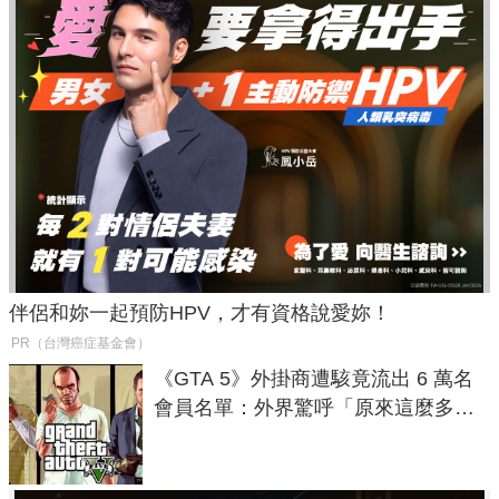
伴侶和妳一起預防HPV，才有資格說愛妳！
PR（台灣癌症基金會）
《GTA 5》外掛商遭駭竟流出 6 萬名
會員名單：外界驚呼「原來這麼多人
在開掛！」