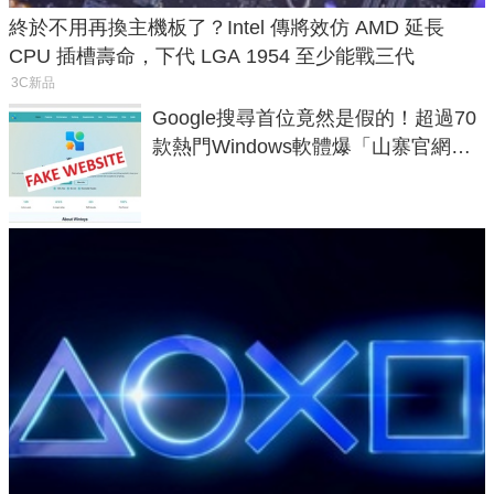
終於不用再換主機板了？Intel 傳將效仿 AMD 延長
CPU 插槽壽命，下代 LGA 1954 至少能戰三代
3C新品
Google搜尋首位竟然是假的！超過70
款熱門Windows軟體爆「山寨官網」
危機