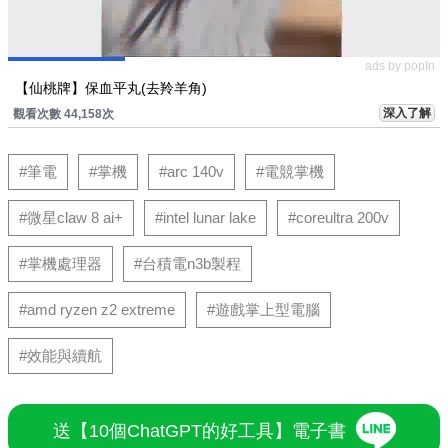
ads by popIn
【仙桃牌】保血平丸(去羚羊角)
深入了解
觀看次數 44,158次
#筆電
#掌機
#arc 140v
#電競掌機
#微星claw 8 ai+
#intel lunar lake
#coreultra 200v
#掌機處理器
#台積電n3b製程
#amd ryzen z2 extreme
#遊戲掌上型電腦
#效能與續航
送【10個ChatGPT的好工具】電子書