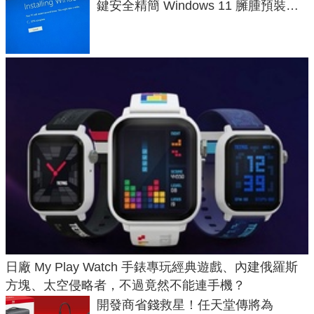
鍵安全精簡 Windows 11 臃腫預裝軟
體與後台追蹤
日廠 My Play Watch 手錶專玩經典遊戲、內建俄羅斯
方塊、太空侵略者，不過竟然不能連手機？
開發商省錢救星！任天堂傳將為