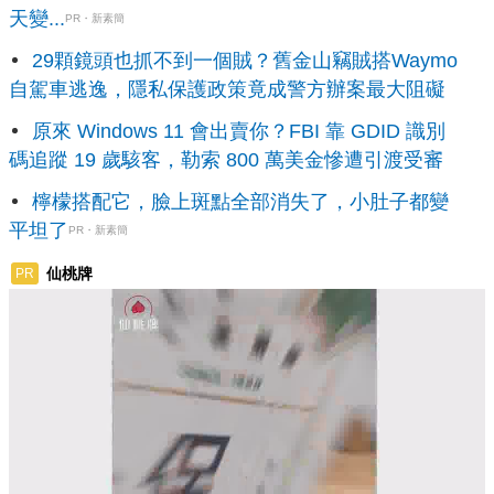
天變...
PR・新素簡
29顆鏡頭也抓不到一個賊？舊金山竊賊搭Waymo
自駕車逃逸，隱私保護政策竟成警方辦案最大阻礙
原來 Windows 11 會出賣你？FBI 靠 GDID 識別
碼追蹤 19 歲駭客，勒索 800 萬美金慘遭引渡受審
檸檬搭配它，臉上斑點全部消失了，小肚子都變
平坦了
PR・新素簡
仙桃牌
PR