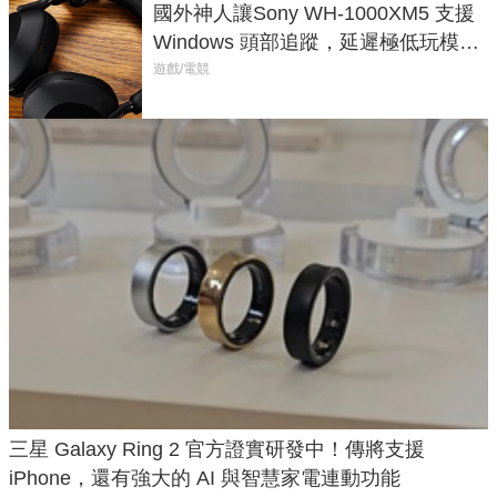
國外神人讓Sony WH-1000XM5 支援
Windows 頭部追蹤，延遲極低玩模擬
飛行超有感
遊戲/電競
三星 Galaxy Ring 2 官方證實研發中！傳將支援
iPhone，還有強大的 AI 與智慧家電連動功能