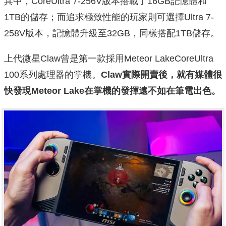
其中，CoreUltra 7-256V版本搭載了16GB記憶體和
1TB的儲存；而追求極致性能的玩家則可選擇Ultra 7-
258V版本，記憶體升級至32GB，同樣搭配1TB儲存。
上代微星Claw曾是第一款採用Meteor LakeCoreUltra
100系列處理器的掌機。
Claw實際開賣後，就有媒體很
快發現Meteor Lake在掌機的發揮遠不如在筆電出色。