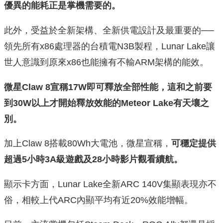
優異的能耗正是掌機需要的。
此外，受益於全新架構、全新供電設計及最重要的──
領先所有x86處理器的台積電N3B製程，Lunar Lake讓
世人意識到原來x86也能擁有不輸ARM架構的能效。
微星Claw 8宣稱17W即可釋放全部性能，這和之前要
到30W以上才開始釋放效能的Meteor Lake有天壤之
別。
加上Claw 8搭載80Wh大電池，微星宣稱，
可穩定提供
超過5小時3A級遊戲及28小時影片觀看續航。
顯示卡方面，Lunar Lake全新ARC 140V集顯表現亦不
俗，相較上代ARC內顯平均有近20%效能增幅。