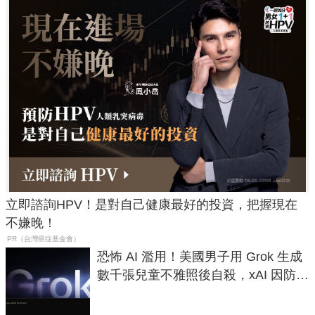
立即諮詢HPV！是對自己健康最好的投資，把握現在
不嫌晚！
PR（台灣癌症基金會）
恐怖 AI 濫用！美國男子用 Grok 生成
數千張兒童不雅照後自殺，xAI 因防護
失靈與不配合警方遭起訴