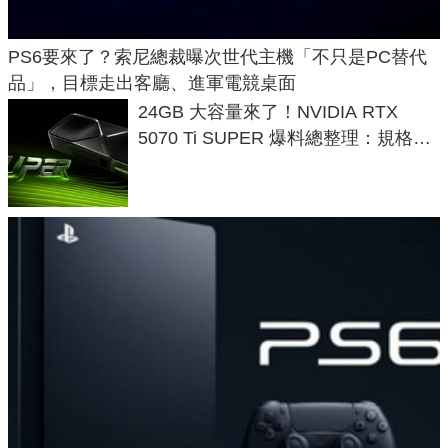
PS6要來了？索尼總裁曝次世代主機「不只是PC替代
品」，目標走出客廳、進軍電競桌面
24GB 大容量來了！NVIDIA RTX
5070 Ti SUPER 爆料總整理：規格、
功耗、上市時間