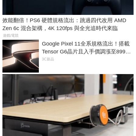
效能翻倍！PS6 硬體規格流出：跳過四代改用 AMD
Zen 6c 混合架構，4K 120fps 與全光追時代來臨
遊戲/電競
Google Pixel 11全系規格流出！搭載
Tensor G6晶片且入手價調漲至899美
元
3C新品