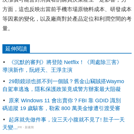
方面，這也反映出當前手機市場原物料成本、研發成本
等因素的變化，以及廠商對於產品定位和利潤空間的考
量。
延伸閱讀
《沉默的審判》將登陸 Netflix！《周處除三害》
導演新作，阮經天、王淨主演
29顆鏡頭也抓不到一個賊？舊金山竊賊搭Waymo
自駕車逃逸，隱私保護政策竟成警方辦案最大阻礙
原來 Windows 11 會出賣你？FBI 靠 GDID 識別
碼追蹤 19 歲駭客，勒索 800 萬美金慘遭引渡受審
起床就先做件事，沒三天小腹就不見了! 肚子一天
天變...
PR・新素簡