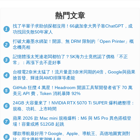
熱門文章
找了半輩子求助偵探都沒用！66歲加拿大男子靠ChatGPT，成
1
功找回失散50年家人
打破大廠墨水綁架！開源、無 DRM 限制的「Open Printer」概
2
念機亮相
記憶體漲太兇連老闆都怕了？SK海力士竟然認了價格「不正
3
常」：再漲下去不是好事
台積電2奈米太猛了！流片量是3奈米同期的4倍，Google與蘋果
4
搶首發、輝達與AMD排隊等產能
GitHub 狂攬 4 萬星！Headroom 開源工具幫開發者省下 70 萬
5
美元 API 費，Token 消耗暴降 92%
24GB 大容量來了！NVIDIA RTX 5070 Ti SUPER 爆料總整理：
6
規格、功耗、上市時間
蘋果 2026 款 Mac mini 規格爆料：M6 與 M5 Pro 異色搭檔登
7
場！容量或將 512GB 起跳
哪款導航最好用？Google、Apple、導航王、高德地圖實測對
8
比：四大導航實測懶人包