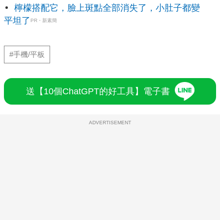
檸檬搭配它，臉上斑點全部消失了，小肚子都變
平坦了
PR・新素簡
#手機/平板
送【10個ChatGPT的好工具】電子書
ADVERTISEMENT