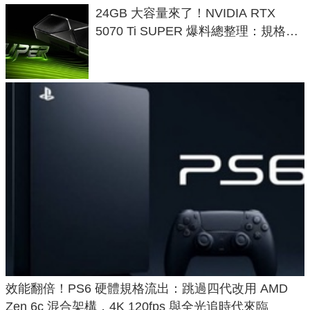
24GB 大容量來了！NVIDIA RTX
5070 Ti SUPER 爆料總整理：規格、
功耗、上市時間
效能翻倍！PS6 硬體規格流出：跳過四代改用 AMD
Zen 6c 混合架構，4K 120fps 與全光追時代來臨