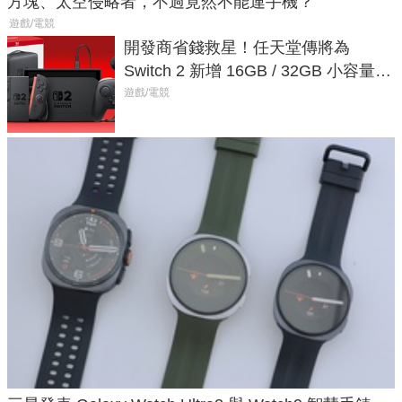
方塊、太空侵略者，不過竟然不能連手機？
遊戲/電競
開發商省錢救星！任天堂傳將為
Switch 2 新增 16GB / 32GB 小容量遊
戲卡的選擇
遊戲/電競