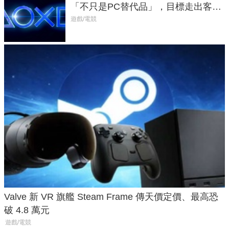
「不只是PC替代品」，目標走出客
廳、進軍電競桌面
遊戲/電競
Valve 新 VR 旗艦 Steam Frame 傳天價定價、最高恐
破 4.8 萬元
遊戲/電競