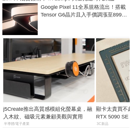
Google Pixel 11全系規格流出！搭載
Tensor G6晶片且入手價調漲至899美
元
j5Create推出高質感模組化螢幕桌，融
顯卡太貴買不起？
入木紋、磁吸元素兼顧美觀與實用
RTX 5090 S
體
半導體/電子產業
3C新品