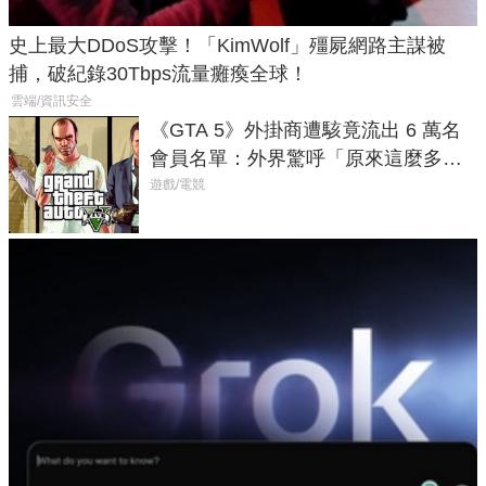
史上最大DDoS攻擊！「KimWolf」殭屍網路主謀被
捕，破紀錄30Tbps流量癱瘓全球！
雲端/資訊安全
《GTA 5》外掛商遭駭竟流出 6 萬名
會員名單：外界驚呼「原來這麼多人
在開掛！」
遊戲/電競