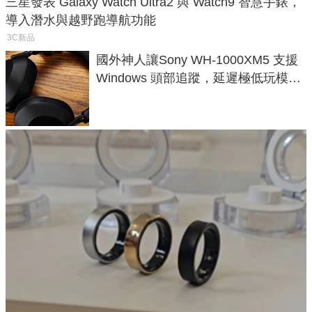
三星發表 Galaxy Watch Ultra2 與 Watch9 智慧手錶，
導入潛水與越野跑導航功能
3C新品
國外神人讓Sony WH-1000XM5 支援
Windows 頭部追蹤，延遲極低玩模擬
飛行超有感