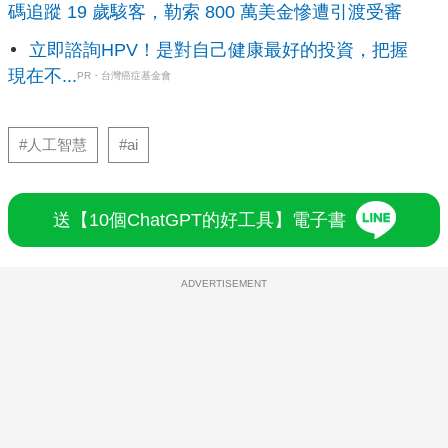
碼追蹤 19 歲駭客，勒索 800 萬美金慘遭引渡受審
立即諮詢HPV！是對自己健康最好的投資，把握
現在不...
PR・台灣癌症基金會
#人工智慧
#ai
送【10個ChatGPT的好工具】電子書
ADVERTISEMENT