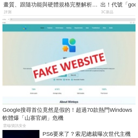
畫質、跟隨功能與硬體規格完整解析，
出！代號「god
一次看懂兩台差異
鎖定 AI 應用
評測
3C新品
Google搜尋首位竟然是假的！超過70款熱門Windows
軟體爆「山寨官網」危機
雲端/資訊安全
PS6要來了？索尼總裁曝次世代主機