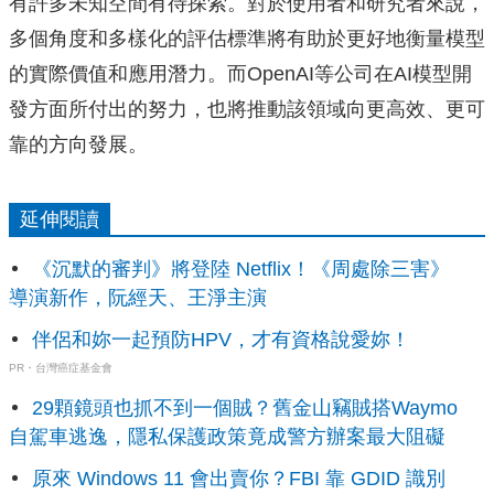
有許多未知空間有待探索。對於使用者和研究者來說，
多個角度和多樣化的評估標準將有助於更好地衡量模型
的實際價值和應用潛力。而OpenAI等公司在AI模型開
發方面所付出的努力，也將推動該領域向更高效、更可
靠的方向發展。
延伸閱讀
《沉默的審判》將登陸 Netflix！《周處除三害》
導演新作，阮經天、王淨主演
伴侶和妳一起預防HPV，才有資格說愛妳！
PR・台灣癌症基金會
29顆鏡頭也抓不到一個賊？舊金山竊賊搭Waymo
自駕車逃逸，隱私保護政策竟成警方辦案最大阻礙
原來 Windows 11 會出賣你？FBI 靠 GDID 識別