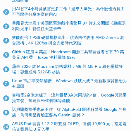
用AI省下4小時竟被塞更多工作！過來人曝光：為什麼優秀員工
2
不再跟你分享怎麼使用AI
典藏界大地震！美國懷舊遊戲小店驚見 97 片未公開版《超級瑪
3
利歐兄弟》變體任天堂卡帶
效能翻倍！PS6 硬體規格流出：跳過四代改用 AMD Zen 6c 混
4
合架構，4K 120fps 與全光追時代來臨
GitHub 狂攬 4 萬星！Headroom 開源工具幫開發者省下 70 萬
5
美元 API 費，Token 消耗暴降 92%
蘋果 2026 款 Mac mini 規格爆料：M6 與 M5 Pro 異色搭檔登
6
場！容量或將 512GB 起跳
Linux 市占率突然翻倍、Windows 跌破六成？最新數據背後恐另
7
有原因
台積電2奈米太猛了！流片量是3奈米同期的4倍，Google與蘋果
8
搶首發、輝達與AMD排隊等產能
諾貝爾獎推手也留不住！從 AlphaFold 團隊解體看 Google 的焦
9
慮：為何明星實驗室要為 Gemini 讓路？
ASUS Pad 開賣！12.2 吋雙層 OLED、售價 19,900 元，指定電
10
信資費最低 0 元入手