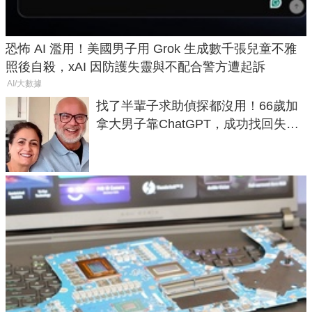
恐怖 AI 濫用！美國男子用 Grok 生成數千張兒童不雅
照後自殺，xAI 因防護失靈與不配合警方遭起訴
AI/大數據
找了半輩子求助偵探都沒用！66歲加
拿大男子靠ChatGPT，成功找回失散
50年家人