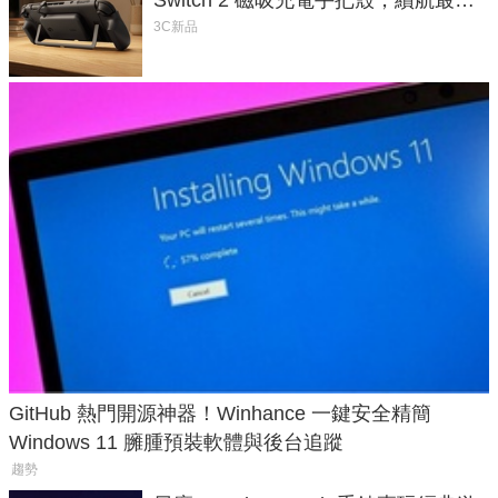
延長 1.5 倍
3C新品
GitHub 熱門開源神器！Winhance 一鍵安全精簡
Windows 11 臃腫預裝軟體與後台追蹤
趨勢