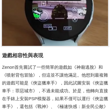
遊戲相容性與表現
Zenon首先嘗試了一些簡單的遊戲如《神廟逃脫》和
《噴射背包冒險》，但這並不讓他滿足。他想到最複雜
的遊戲可能是《俠盜獵車手》，因此試圖安裝《俠盜獵
車手：罪惡城市》，不過未能成功。於是，他轉向直接
在手錶上安裝PSP模擬器，結果不僅可以運行《俠盜獵
車手》，還包括《戰神》、《極速快感：新全民公敵》