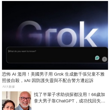
恐怖 AI 濫用！美國男子用 Grok 生成數千張兒童不雅
照後自殺，xAI 因防護失靈與不配合警方遭起訴
AI/大數據
找了半輩子求助偵探都沒用！66歲加
拿大男子靠ChatGPT，成功找回失散
50年家人