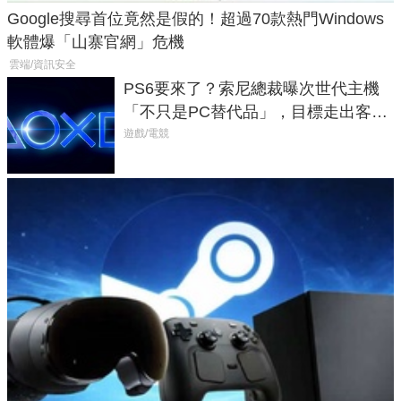
Google搜尋首位竟然是假的！超過70款熱門Windows
軟體爆「山寨官網」危機
雲端/資訊安全
PS6要來了？索尼總裁曝次世代主機
「不只是PC替代品」，目標走出客
廳、進軍電競桌面
遊戲/電競