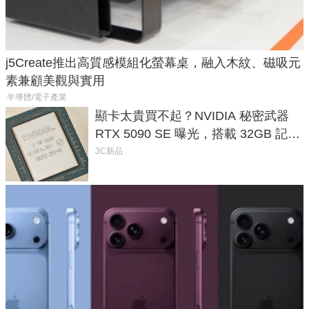
j5Create推出高質感模組化螢幕桌，融入木紋、磁吸元
素兼顧美觀與實用
半導體/電子產業
顯卡太貴買不起？NVIDIA 秘密武器
RTX 5090 SE 曝光，搭載 32GB 記憶
體
3C新品