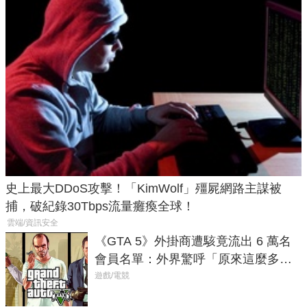
史上最大DDoS攻擊！「KimWolf」殭屍網路主謀被
捕，破紀錄30Tbps流量癱瘓全球！
雲端/資訊安全
《GTA 5》外掛商遭駭竟流出 6 萬名
會員名單：外界驚呼「原來這麼多人
在開掛！」
遊戲/電競