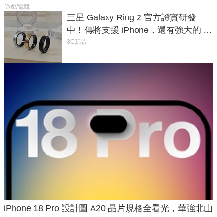
遊戲/電競
三星 Galaxy Ring 2 官方證實研發
中！傳將支援 iPhone，還有強大的 AI
與智慧家電連動功能
3C新品
iPhone 18 Pro 設計圖 A20 晶片規格全看光，華強北山