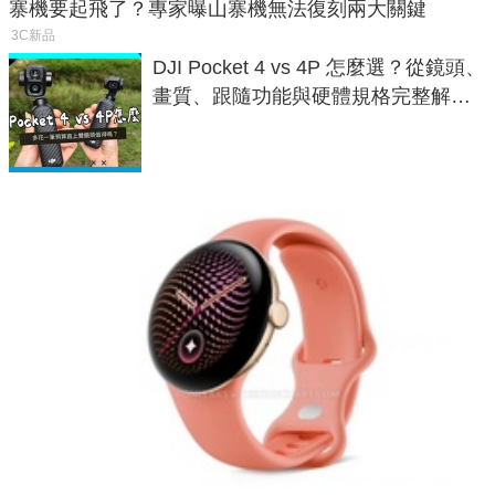
寨機要起飛了？專家曝山寨機無法復刻兩大關鍵
3C新品
DJI Pocket 4 vs 4P 怎麼選？從鏡頭、
畫質、跟隨功能與硬體規格完整解
析，一次看懂兩台差異