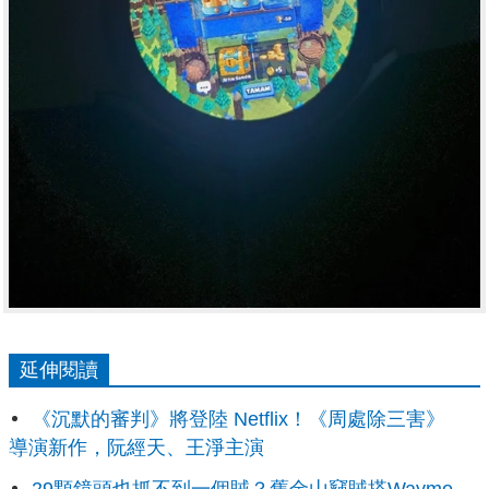
延伸閱讀
《沉默的審判》將登陸 Netflix！《周處除三害》
導演新作，阮經天、王淨主演
29顆鏡頭也抓不到一個賊？舊金山竊賊搭Waymo