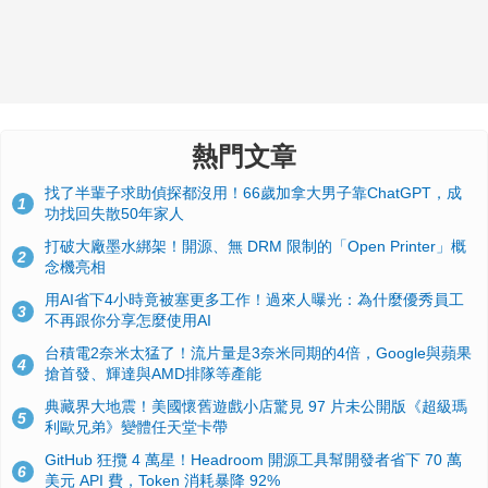
熱門文章
找了半輩子求助偵探都沒用！66歲加拿大男子靠ChatGPT，成
1
功找回失散50年家人
打破大廠墨水綁架！開源、無 DRM 限制的「Open Printer」概
2
念機亮相
用AI省下4小時竟被塞更多工作！過來人曝光：為什麼優秀員工
3
不再跟你分享怎麼使用AI
台積電2奈米太猛了！流片量是3奈米同期的4倍，Google與蘋果
4
搶首發、輝達與AMD排隊等產能
典藏界大地震！美國懷舊遊戲小店驚見 97 片未公開版《超級瑪
5
利歐兄弟》變體任天堂卡帶
GitHub 狂攬 4 萬星！Headroom 開源工具幫開發者省下 70 萬
6
美元 API 費，Token 消耗暴降 92%