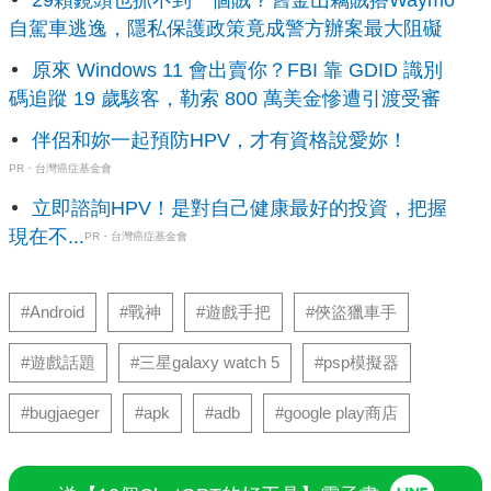
自駕車逃逸，隱私保護政策竟成警方辦案最大阻礙
原來 Windows 11 會出賣你？FBI 靠 GDID 識別
碼追蹤 19 歲駭客，勒索 800 萬美金慘遭引渡受審
伴侶和妳一起預防HPV，才有資格說愛妳！
PR・台灣癌症基金會
立即諮詢HPV！是對自己健康最好的投資，把握
現在不...
PR・台灣癌症基金會
#Android
#戰神
#遊戲手把
#俠盜獵車手
#遊戲話題
#三星galaxy watch 5
#psp模擬器
#bugjaeger
#apk
#adb
#google play商店