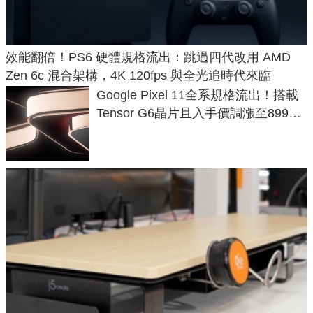
效能翻倍！PS6 硬體規格流出：跳過四代改用 AMD
Zen 6c 混合架構，4K 120fps 與全光追時代來臨
Google Pixel 11全系規格流出！搭載
Tensor G6晶片且入手價調漲至899美
元