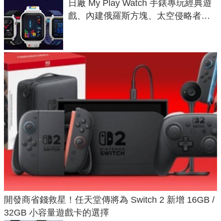
日廠 My Play Watch 手錶專玩經典遊
戲、內建俄羅斯方塊、太空侵略者，
不過竟然不能連手機？
開發商省錢救星！任天堂傳將為 Switch 2 新增 16GB /
32GB 小容量遊戲卡的選擇