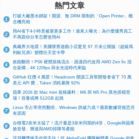
熱門文章
打破大廠墨水綁架！開源、無 DRM 限制的「Open Printer」概
1
念機亮相
用AI省下4小時竟被塞更多工作！過來人曝光：為什麼優秀員工
2
不再跟你分享怎麼使用AI
典藏界大地震！美國懷舊遊戲小店驚見 97 片未公開版《超級瑪
3
利歐兄弟》變體任天堂卡帶
效能翻倍！PS6 硬體規格流出：跳過四代改用 AMD Zen 6c 混
4
合架構，4K 120fps 與全光追時代來臨
GitHub 狂攬 4 萬星！Headroom 開源工具幫開發者省下 70 萬
5
美元 API 費，Token 消耗暴降 92%
蘋果 2026 款 Mac mini 規格爆料：M6 與 M5 Pro 異色搭檔登
6
場！容量或將 512GB 起跳
Linux 市占率突然翻倍、Windows 跌破六成？最新數據背後恐另
7
有原因
台積電2奈米太猛了！流片量是3奈米同期的4倍，Google與蘋果
8
搶首發、輝達與AMD排隊等產能
諾貝爾獎推手也留不住！從 AlphaFold 團隊解體看 Google 的焦