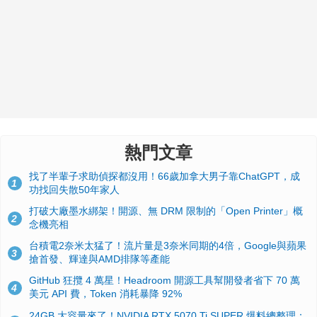
熱門文章
找了半輩子求助偵探都沒用！66歲加拿大男子靠ChatGPT，成
1
功找回失散50年家人
打破大廠墨水綁架！開源、無 DRM 限制的「Open Printer」概
2
念機亮相
台積電2奈米太猛了！流片量是3奈米同期的4倍，Google與蘋果
3
搶首發、輝達與AMD排隊等產能
GitHub 狂攬 4 萬星！Headroom 開源工具幫開發者省下 70 萬
4
美元 API 費，Token 消耗暴降 92%
24GB 大容量來了！NVIDIA RTX 5070 Ti SUPER 爆料總整理：