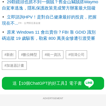
29顆鏡頭也抓不到一個賊？舊金山竊賊搭Waymo
自駕車逃逸，隱私保護政策竟成警方辦案最大阻礙
立即諮詢HPV！是對自己健康最好的投資，把握
現在不...
PR・台灣癌症基金會
原來 Windows 11 會出賣你？FBI 靠 GDID 識別
碼追蹤 19 歲駭客，勒索 800 萬美金慘遭引渡受審
#新創
#數位轉型
#統一資訊
#領濤公司
#加速器計畫
送【10個ChatGPT的好工具】電子書
ADVERTISEMENT