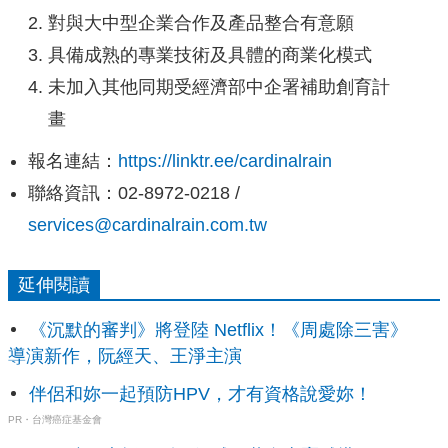
對與大中型企業合作及產品整合有意願
具備成熟的專業技術及具體的商業化模式
未加入其他同期受經濟部中企署補助創育計
畫
報名連結：
https://linktr.ee/cardinalrain
聯絡資訊：02-8972-0218 /
services@cardinalrain.com.tw
延伸閱讀
《沉默的審判》將登陸 Netflix！《周處除三害》
導演新作，阮經天、王淨主演
伴侶和妳一起預防HPV，才有資格說愛妳！
PR・台灣癌症基金會