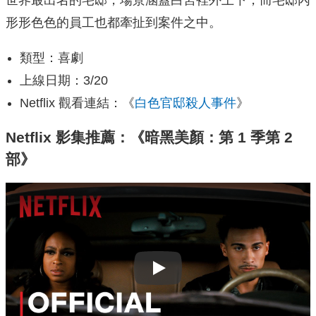
世界最出名的宅邸，場景涵蓋白宮裡外上下，而宅邸內
形形色色的員工也都牽扯到案件之中。
類型：喜劇
上線日期：3/20
Netflix 觀看連結：《
白色官邸殺人事件
》
Netflix 影集推薦：《暗黑美顏：第 1 季第 2
部》
Play