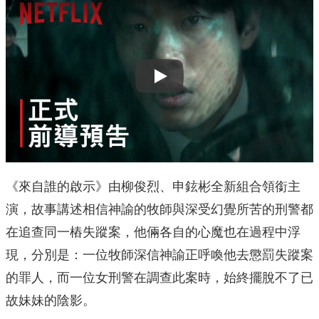
Play
《來自誰的啟示》由柳俊烈、申鉉彬全新組合領銜主
演，故事講述相信神諭的牧師與深受幻覺所苦的刑警都
在追查同一樁失蹤案，他倆各自的心魔也在過程中浮
現，分別是：一位牧師深信神諭正呼喚他去懲罰失蹤案
的罪人，而一位女刑警在調查此案時，始終擺脫不了已
故妹妹的陰影。