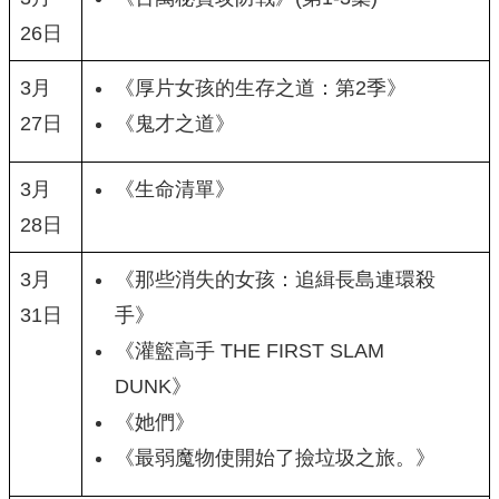
26日
3月
《厚片女孩的生存之道：第2季》
27日
《鬼才之道》
3月
《生命清單》
28日
3月
《那些消失的女孩：追緝長島連環殺
31日
手》
《灌籃高手 THE FIRST SLAM
DUNK》
《她們》
《最弱魔物使開始了撿垃圾之旅。》