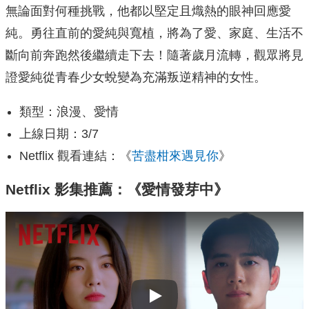
無論面對何種挑戰，他都以堅定且熾熱的眼神回應愛
純。勇往直前的愛純與寬植，將為了愛、家庭、生活不
斷向前奔跑然後繼續走下去！隨著歲月流轉，觀眾將見
證愛純從青春少女蛻變為充滿叛逆精神的女性。
類型：浪漫、愛情
上線日期：3/7
Netflix 觀看連結：《
苦盡柑來遇見你
》
Netflix 影集推薦：《愛情發芽中》
Play