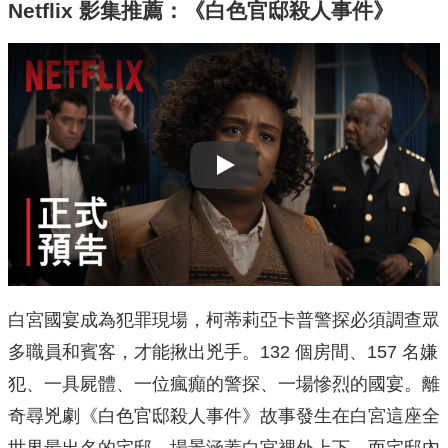
Netflix 影集推薦：《白色官邸殺人事件》
Play
白宮國宴成為犯罪現場，柯蒂莉亞卡普警探必須調查眾
多職員和賓客，才能揪出兇手。132 個房間、157 名嫌
犯、一具屍體、一位瘋癲的警探、一場慘烈的國宴。離
奇尋兇劇《白色官邸殺人事件》故事發生在白宮這座全