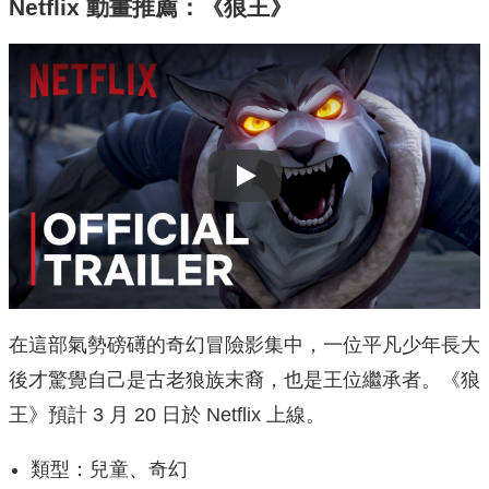
Netflix 動畫推薦：《狼王》
Play
在這部氣勢磅礡的奇幻冒險影集中，一位平凡少年長大
後才驚覺自己是古老狼族末裔，也是王位繼承者。《狼
王》預計 3 月 20 日於 Netflix 上線。
類型：兒童、奇幻