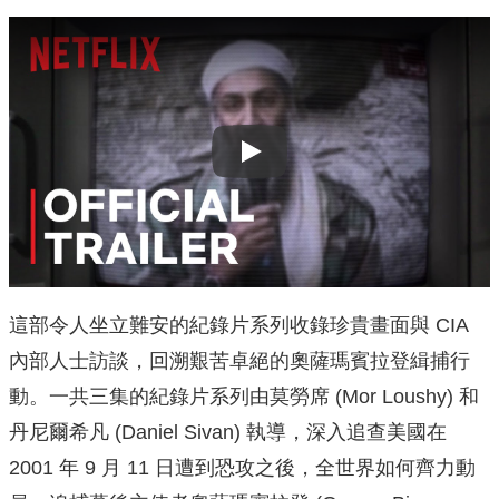
Play
這部令人坐立難安的紀錄片系列收錄珍貴畫面與 CIA
內部人士訪談，回溯艱苦卓絕的奧薩瑪賓拉登緝捕行
動。一共三集的紀錄片系列由莫勞席 (Mor Loushy) 和
丹尼爾希凡 (Daniel Sivan) 執導，深入追查美國在
2001 年 9 月 11 日遭到恐攻之後，全世界如何齊力動