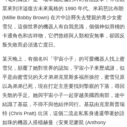
眾來到洋溢復古未來風格的 1990 年代。米莉芭比布朗
(Millie Bobby Brown) 在片中詮釋失去雙親的青少女蜜
雪兒，這個世界的機器人有自我意識，個個神似滑稽的
卡通角色和吉祥物，它們曾經與人類相安無事，卻因反
叛失敗而必須逃亡度日。
某天晚上，有個名叫「宇宙小子」的可愛機器人找上蜜
雪兒，顛覆了她對世界的認知，宇宙小子來歷成謎，似
乎是由蜜雪兒的天才弟弟克里斯多福所操控，蜜雪兒原
以為弟弟已死，現在打定主意要找到摯親的下落，尋回
失散的手足。她與宇宙小子一起穿越美國西南部，途中
結識了基茲，不得不與他結伴同行。基茲由克里斯普瑞
特 (Chris Pratt) 出演，這個二流走私客身邊還帶著妙語
如珠的機器人搭檔赫曼（安東尼麥凱 (Anthony