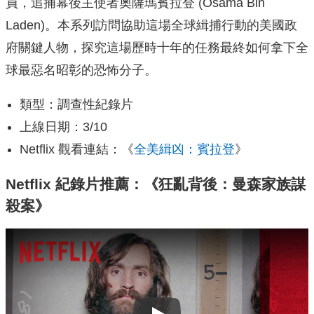
員，追捕幕後主使者奧薩瑪賓拉登 (Osama Bin
Laden)。本系列訪問協助這場全球緝捕行動的美國政
府關鍵人物，探究這場歷時十年的任務最終如何拿下全
球最惡名昭彰的恐怖分子。
類型：調查性紀錄片
上線日期：3/10
Netflix 觀看連結：《
全美緝凶：賓拉登
》
Netflix 紀錄片推薦：《狂亂背後：曼森家族謀
殺案》