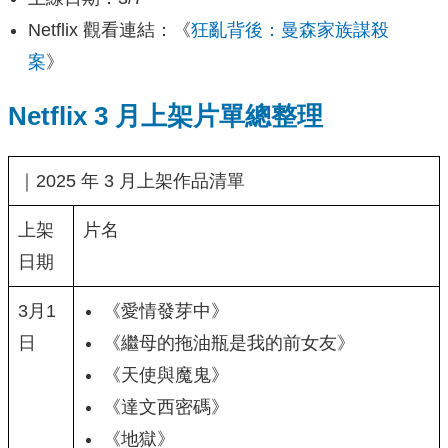
Netflix 觀看連結：《
狂亂背後：曼森家族謀殺
案
》
Netflix 3 月上架片單總整理
｜2025 年 3 月上架作品清單
上架
片名
日期
3月1
《愛情發芽中》
日
《繼母的拖油瓶是我的前女友》
《天使與魔鬼》
《達文西密碼》
《地獄》