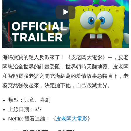
Play
海綿寶寶的迷人反派來了！《皮老闆大電影》中，皮老
闆統治全世界的計畫受阻，世界頓時天翻地覆。皮老闆
和智能電腦老婆之間充滿糾葛的愛情故事急轉直下，老
婆突然強硬起來，決定拋下他，自己毀滅世界。
類型：兒童、喜劇
上線日期：3/7
Netflix 觀看連結：《
皮老闆大電影
》