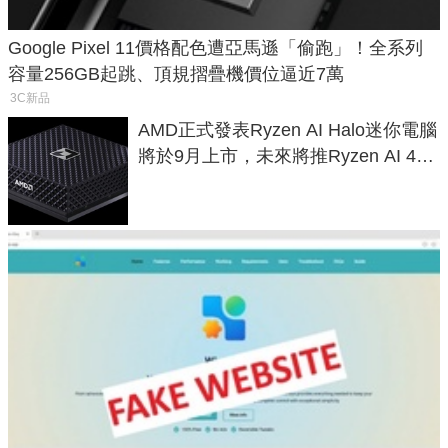
Google Pixel 11價格配色遭亞馬遜「偷跑」！全系列
容量256GB起跳、頂規摺疊機價位逼近7萬
3C新品
AMD正式發表Ryzen AI Halo迷你電腦
將於9月上市，未來將推Ryzen AI 400
Max系列處理器與對應升級版