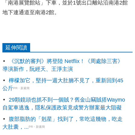
「南港展覽館站」下車，並於1號出口離站沿南港2館
地下連通道至南港2館。
延伸閱讀
《沉默的審判》將登陸 Netflix！《周處除三害》
導演新作，阮經天、王淨主演
檸檬加它，堅持一週大肚腩不見了，重新回到45
公斤
PR・新素簡
29顆鏡頭也抓不到一個賊？舊金山竊賊搭Waymo
自駕車逃逸，隱私保護政策竟成警方辦案最大阻礙
腹部脂肪的「剋星」找到了，常吃這幾物，吃走
大肚囊，...
PR・新素簡