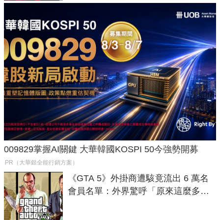
009829掌握AI關鍵 大華韓國KOSPI 50今強勢開募
PR（大華銀全能行銷方案）
《GTA 5》外掛商遭駭竟流出 6 萬名
會員名單：外界驚呼「原來這麼多人
在開掛！」