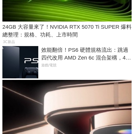
24GB 大容量來了！NVIDIA RTX 5070 Ti SUPER 爆料
總整理：規格、功耗、上市時間
3C新品
效能翻倍！PS6 硬體規格流出：跳過
四代改用 AMD Zen 6c 混合架構，4K
120fps 與全光追時代來臨
遊戲/電競