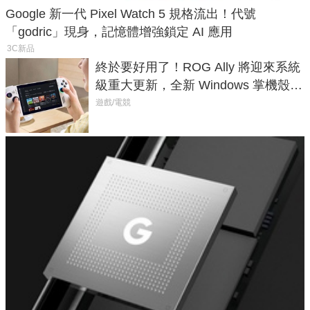
Google 新一代 Pixel Watch 5 規格流出！代號
「godric」現身，記憶體增強鎖定 AI 應用
3C新品
終於要好用了！ROG Ally 將迎來系統
級重大更新，全新 Windows 掌機殼模
式讓操作就像 Xbox 一樣順暢
遊戲/電競