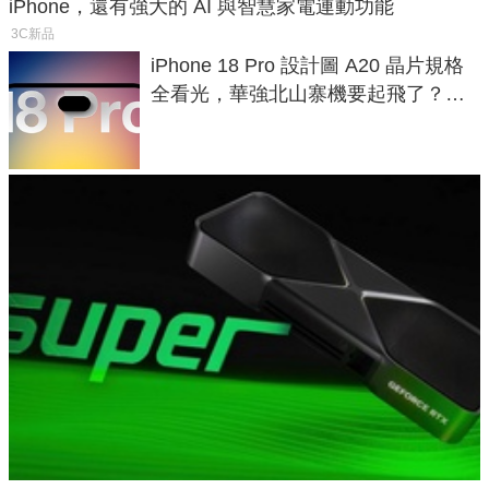
iPhone，還有強大的 AI 與智慧家電連動功能
3C新品
iPhone 18 Pro 設計圖 A20 晶片規格
全看光，華強北山寨機要起飛了？專
家曝山寨機無法復刻兩大關鍵