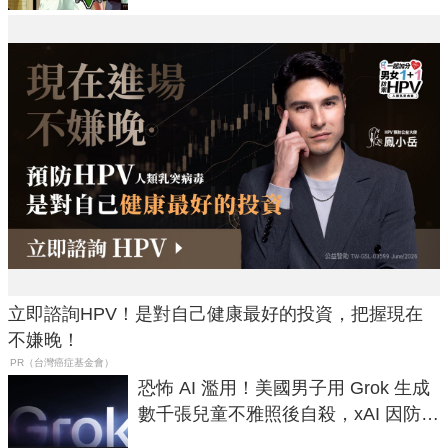
立即諮詢HPV！是對自己健康最好的投資，把握現在
不嫌晚！
PR（台灣癌症基金會）
恐怖 AI 濫用！美國男子用 Grok 生成
數千張兒童不雅照後自殺，xAI 因防護
失靈與不配合警方遭起訴