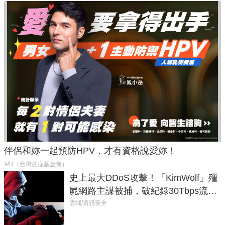
伴侶和妳一起預防HPV，才有資格說愛妳！
PR（台灣癌症基金會）
史上最大DDoS攻擊！「KimWolf」殭
屍網路主謀被捕，破紀錄30Tbps流量
癱瘓全球！
雲端/資訊安全