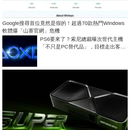
Google搜尋首位竟然是假的！超過70款熱門Windows
軟體爆「山寨官網」危機
PS6要來了？索尼總裁曝次世代主機
「不只是PC替代品」，目標走出客
廳、進軍電競桌面