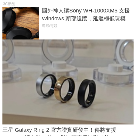
3C新品
國外神人讓Sony WH-1000XM5 支援
Windows 頭部追蹤，延遲極低玩模擬
飛行超有感
遊戲/電競
三星 Galaxy Ring 2 官方證實研發中！傳將支援