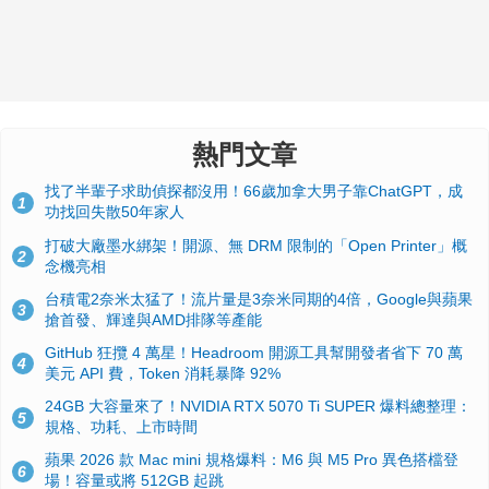
熱門文章
找了半輩子求助偵探都沒用！66歲加拿大男子靠ChatGPT，成
1
功找回失散50年家人
打破大廠墨水綁架！開源、無 DRM 限制的「Open Printer」概
2
念機亮相
台積電2奈米太猛了！流片量是3奈米同期的4倍，Google與蘋果
3
搶首發、輝達與AMD排隊等產能
GitHub 狂攬 4 萬星！Headroom 開源工具幫開發者省下 70 萬
4
美元 API 費，Token 消耗暴降 92%
24GB 大容量來了！NVIDIA RTX 5070 Ti SUPER 爆料總整理：
5
規格、功耗、上市時間
蘋果 2026 款 Mac mini 規格爆料：M6 與 M5 Pro 異色搭檔登
6
場！容量或將 512GB 起跳