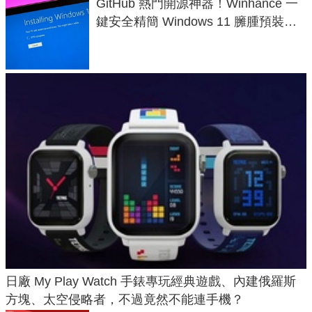
GitHub 熱門開源神器！Winhance 一
鍵安全精簡 Windows 11 臃腫預裝軟
體與後台追蹤
日廠 My Play Watch 手錶專玩經典遊戲、內建俄羅斯
方塊、太空侵略者，不過竟然不能連手機？