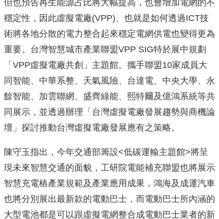
但也預告再生能源占比將大幅提高，也會增加電網的不
穩定性，因此虛擬電廠(VPP)、也就是如何透過ICT技
術將各地分散的電力整合起來穩定電網供電也變得更為
重要。台灣智慧城市產業聯盟VPP SIG特於展中規劃
「VPP虛擬電廠共創」主題館。攜手聯盟10家成員大
同智能、中華系整、天氣風險、台達電、中央大學、永
餘智能、加雲聯網、盛齊綠能、熙特爾及億鴻系統等共
同展示，並透過辦理「台灣虛擬電廠發展趨勢與商機論
壇」探討推動台灣虛擬電廠發展應有之策略。
陳守玉指出，今年交通部籌設<低碳運輸主題館>將呈
現未來智慧交通的面貌，工研院電能補充聯盟也將展示
智慧充電樁產業規範及產業應用成果，鴻海及成運汽車
也將分別展出最新款的電動巴士，而電動巴士所內涵的
大型電池都是可以跟虛擬電網整合成電動巴士業者的新