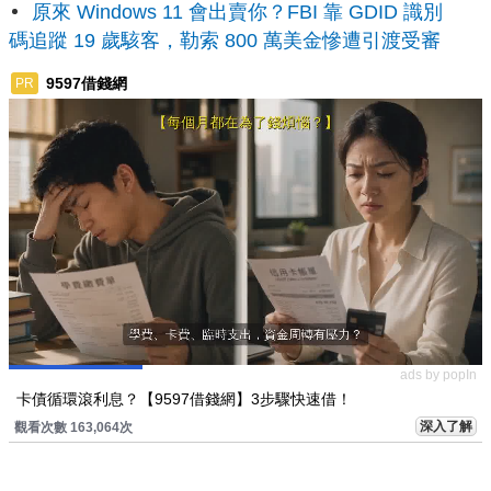
原來 Windows 11 會出賣你？FBI 靠 GDID 識別
碼追蹤 19 歲駭客，勒索 800 萬美金慘遭引渡受審
9597借錢網
PR
ads by popIn
卡債循環滾利息？【9597借錢網】3步驟快速借！
深入了解
觀看次數 163,064次