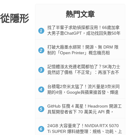
熱門文章
業從隱形
找了半輩子求助偵探都沒用！66歲加拿
1
大男子靠ChatGPT，成功找回失散50年
家人
打破大廠墨水綁架！開源、無 DRM 限
2
制的「Open Printer」概念機亮相
記憶體漲太兇連老闆都怕了？SK海力士
3
竟然認了價格「不正常」：再漲下去不
是好事
台積電2奈米太猛了！流片量是3奈米同
4
期的4倍，Google與蘋果搶首發、輝達
與AMD排隊等產能
GitHub 狂攬 4 萬星！Headroom 開源工
5
具幫開發者省下 70 萬美元 API 費，
Token 消耗暴降 92%
24GB 大容量來了！NVIDIA RTX 5070
6
Ti SUPER 爆料總整理：規格、功耗、上