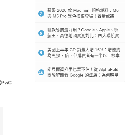
市時間
蘋果 2026 款 Mac mini 規格爆料：M6
7
與 M5 Pro 異色搭檔登場！容量或將
512GB 起跳
哪款導航最好用？Google、Apple、導
8
航王、高德地圖實測對比：四大導航實
測懶人包
美國上半年 CD 銷量大增 16%：增速約
9
為黑膠 7 倍，但購買者有一半以上根本
沒有播放器
諾貝爾獎推手也留不住！從 AlphaFold
10
團隊解體看 Google 的焦慮：為何明星
實驗室要為 Gemini 讓路？
PwC