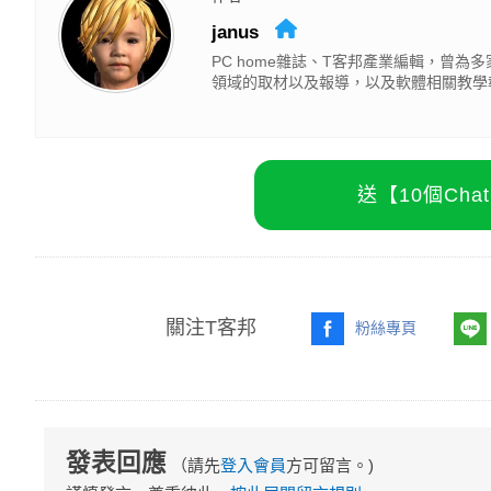
janus
PC home雜誌、T客邦產業編輯，曾
領域的取材以及報導，以及軟體相關教學
送【10個Ch
關注T客邦
粉絲專頁
發表回應
（請先
登入會員
方可留言。)