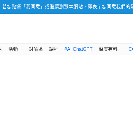
，若您點選「我同意」或繼續瀏覽本網站，即表示您同意我們的
片
活動
討論區
課程
#AI ChatGPT
深度有料
C