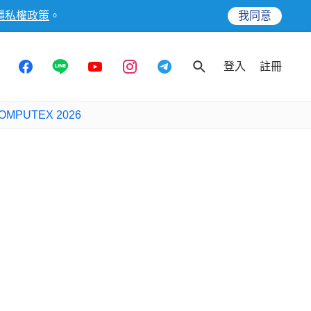
隱私權政策
。
我同意
登入
註冊
OMPUTEX 2026