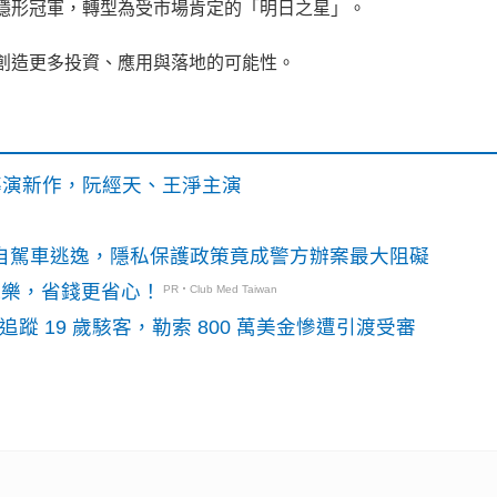
的隱形冠軍，轉型為受市場肯定的「明日之星」。
圈創造更多投資、應用與落地的可能性。
》導演新作，阮經天、王淨主演
o自駕車逃逸，隱私保護政策竟成警方辦案最大阻礙
玩樂，省錢更省心！
PR・Club Med Taiwan
識別碼追蹤 19 歲駭客，勒索 800 萬美金慘遭引渡受審