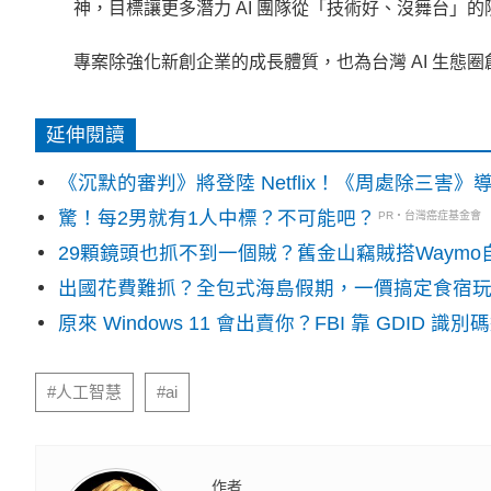
神，目標讓更多潛力 AI 團隊從「技術好、沒舞台」
專案除強化新創企業的成長體質，也為台灣 AI 生態
延伸閱讀
《沉默的審判》將登陸 Netflix！《周處除三害
驚！每2男就有1人中標？不可能吧？
PR・台灣癌症基金會
29顆鏡頭也抓不到一個賊？舊金山竊賊搭Waym
出國花費難抓？全包式海島假期，一價搞定食宿
原來 Windows 11 會出賣你？FBI 靠 GDID 
#人工智慧
#ai
作者