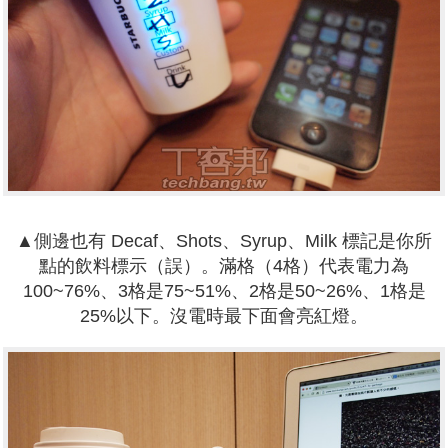
▲
側邊也
有 Decaf、Shots、Syrup、Milk 標記
是你所
點的飲料標示（誤）。滿格（4格）代表電力為
100~76%、3格是75~51%、2格是50~26%、1格是
25%以下。沒電時最下面會亮紅燈。