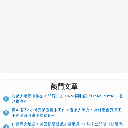
熱門文章
打破大廠墨水綁架！開源、無 DRM 限制的「Open Printer」概
1
念機亮相
用AI省下4小時竟被塞更多工作！過來人曝光：為什麼優秀員工
2
不再跟你分享怎麼使用AI
典藏界大地震！美國懷舊遊戲小店驚見 97 片未公開版《超級瑪
3