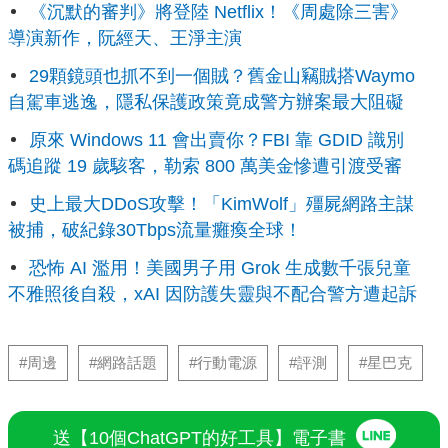
《沉默的審判》將登陸 Netflix！《周處除三害》
導演新作，阮經天、王淨主演
29顆鏡頭也抓不到一個賊？舊金山竊賊搭Waymo
自駕車逃逸，隱私保護政策竟成警方辦案最大阻礙
原來 Windows 11 會出賣你？FBI 靠 GDID 識別
碼追蹤 19 歲駭客，勒索 800 萬美金慘遭引渡受審
史上最大DDoS攻擊！「KimWolf」殭屍網路主謀
被捕，破紀錄30Tbps流量癱瘓全球！
恐怖 AI 濫用！美國男子用 Grok 生成數千張兒童
不雅照後自殺，xAI 因防護失靈與不配合警方遭起訴
#周邊
#網路話題
#行動電源
#評測
#星巴克
送【10個ChatGPT的好工具】電子書