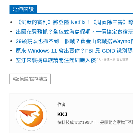
延伸閱讀
《沉默的審判》將登陸 Netflix！《周處除三害
出國花費難抓？全包式海島假期，一價搞定食宿
29顆鏡頭也抓不到一個賊？舊金山竊賊搭Waym
原來 Windows 11 會出賣你？FBI 靠 GDID 
空汙來襲機車族請關注癌細胞入侵
PR・安達人壽 安心抗癌
#記憶體/儲存裝置
作者
KKJ
快科技成立於1998年，是驅動之家旗