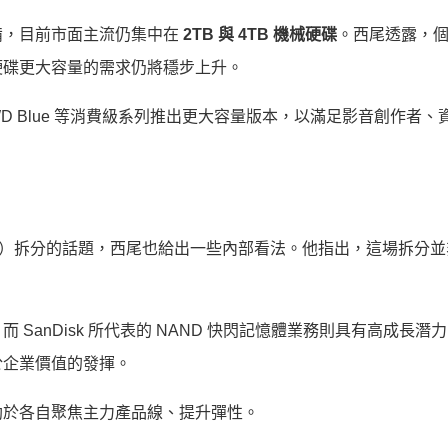
備，目前市面主流仍集中在
2TB 與 4TB 機械硬碟
。西尾透露，
硬碟更大容量的需求仍將穩步上升。
D Blue 等消費級系列推出更大容量版本，以滿足影音創作者、
nDisk）拆分的話題，西尾也給出一些內部看法。他指出，這場拆分
SanDisk 所代表的 NAND 快閃記憶體業務則具有高成長潛
於企業價值的發揮。
助於各自聚焦主力產品線、提升彈性。