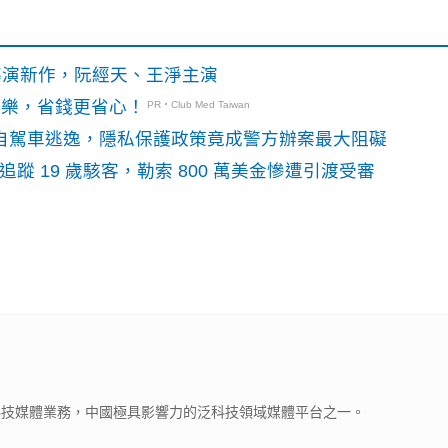
》導演新作，阮經天、王淨主演
玩樂，省錢更省心！
PR・Club Med Taiwan
o自駕車逃逸，隱私保護政策竟成警方辦案最大阻礙
識別碼追蹤 19 歲駭客，勒索 800 萬美金慘遭引渡受審
下科技媒體業務，中國極具影響力的泛科技領域媒體平台之一。