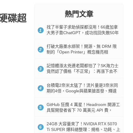
熱門文章
械硬碟超
找了半輩子求助偵探都沒用！66歲加拿
1
大男子靠ChatGPT，成功找回失散50年
家人
打破大廠墨水綁架！開源、無 DRM 限
2
制的「Open Printer」概念機亮相
記憶體漲太兇連老闆都怕了？SK海力士
3
竟然認了價格「不正常」：再漲下去不
是好事
台積電2奈米太猛了！流片量是3奈米同
4
期的4倍，Google與蘋果搶首發、輝達
與AMD排隊等產能
GitHub 狂攬 4 萬星！Headroom 開源工
5
具幫開發者省下 70 萬美元 API 費，
Token 消耗暴降 92%
24GB 大容量來了！NVIDIA RTX 5070
6
Ti SUPER 爆料總整理：規格、功耗、上