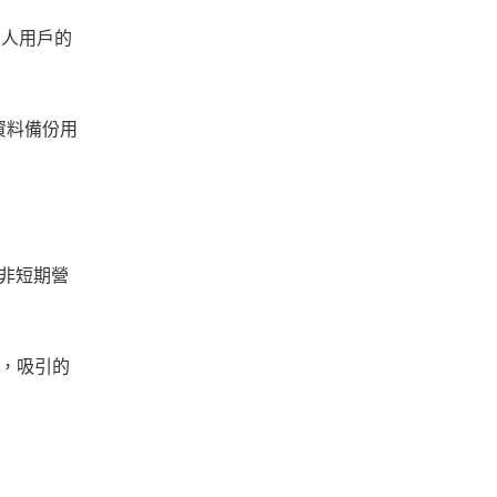
個人用戶的
資料備份用
並非短期營
力，吸引的