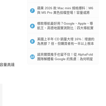
市時間
蘋果 2026 款 Mac mini 規格爆料：M6
7
與 M5 Pro 異色搭檔登場！容量或將
512GB 起跳
哪款導航最好用？Google、Apple、導
8
航王、高德地圖實測對比：四大導航實
測懶人包
美國上半年 CD 銷量大增 16%：增速約
9
為黑膠 7 倍，但購買者有一半以上根本
沒有播放器
諾貝爾獎推手也留不住！從 AlphaFold
10
團隊解體看 Google 的焦慮：為何明星
實驗室要為 Gemini 讓路？
發容量高達