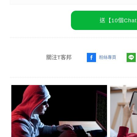
送【10個Ch
關注T客邦
粉絲專頁