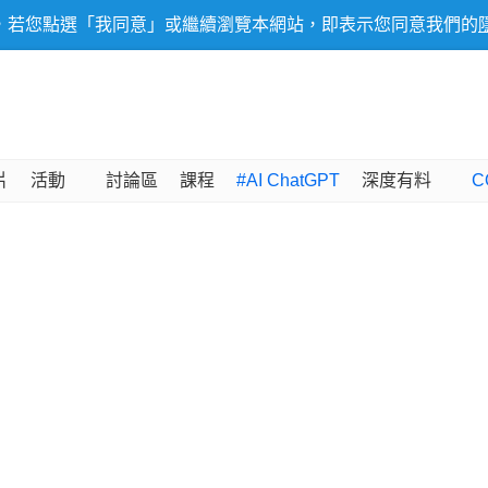
，若您點選「我同意」或繼續瀏覽本網站，即表示您同意我們的
片
活動
討論區
課程
#AI ChatGPT
深度有料
C