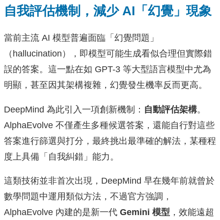
自我評估機制，減少 AI「幻覺」現象
當前主流 AI 模型普遍面臨「幻覺問題」
（hallucination），即模型可能生成看似合理但實際錯
誤的答案。這一點在如 GPT-3 等大型語言模型中尤為
明顯，甚至因其架構複雜，幻覺發生機率反而更高。
DeepMind 為此引入一項創新機制：
自動評估架構
。
AlphaEvolve 不僅產生多種候選答案，還能自行對這些
答案進行篩選與打分，最終挑出最準確的解法，某種程
度上具備「自我糾錯」能力。
這類技術並非首次出現，DeepMind 早在幾年前就曾於
數學問題中運用類似方法，不過官方強調，
AlphaEvolve 內建的是新一代
Gemini 模型
，效能遠超