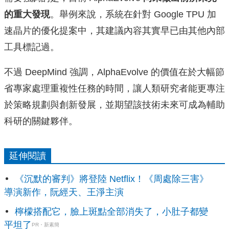
的重大發現
。舉例來說，系統在針對 Google TPU 加
速晶片的優化提案中，其建議內容其實早已由其他內部
工具標記過。
不過 DeepMind 強調，AlphaEvolve 的價值在於大幅節
省專家處理重複性任務的時間，讓人類研究者能更專注
於策略規劃與創新發展，並期望該技術未來可成為輔助
科研的關鍵夥伴。
延伸閱讀
《沉默的審判》將登陸 Netflix！《周處除三害》
導演新作，阮經天、王淨主演
檸檬搭配它，臉上斑點全部消失了，小肚子都變
平坦了
PR・新素簡