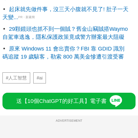
起床就先做件事，沒三天小腹就不見了! 肚子一天
天變...
PR・新素簡
29顆鏡頭也抓不到一個賊？舊金山竊賊搭Waymo
自駕車逃逸，隱私保護政策竟成警方辦案最大阻礙
原來 Windows 11 會出賣你？FBI 靠 GDID 識別
碼追蹤 19 歲駭客，勒索 800 萬美金慘遭引渡受審
#人工智慧
#ai
送【10個ChatGPT的好工具】電子書
ADVERTISEMENT