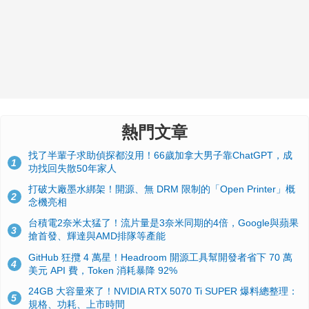
熱門文章
找了半輩子求助偵探都沒用！66歲加拿大男子靠ChatGPT，成
1
功找回失散50年家人
打破大廠墨水綁架！開源、無 DRM 限制的「Open Printer」概
2
念機亮相
台積電2奈米太猛了！流片量是3奈米同期的4倍，Google與蘋果
3
搶首發、輝達與AMD排隊等產能
GitHub 狂攬 4 萬星！Headroom 開源工具幫開發者省下 70 萬
4
美元 API 費，Token 消耗暴降 92%
24GB 大容量來了！NVIDIA RTX 5070 Ti SUPER 爆料總整理：
5
規格、功耗、上市時間