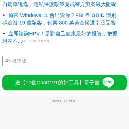
自駕車逃逸，隱私保護政策竟成警方辦案最大阻礙
原來 Windows 11 會出賣你？FBI 靠 GDID 識別
碼追蹤 19 歲駭客，勒索 800 萬美金慘遭引渡受審
立即諮詢HPV！是對自己健康最好的投資，把握
現在不...
PR・台灣癌症基金會
#手機/平板
送【10個ChatGPT的好工具】電子書
ADVERTISEMENT