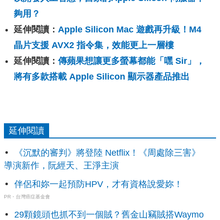
夠用？
延伸閱讀：
Apple Silicon Mac 遊戲再升級！M4
晶片支援 AVX2 指令集，效能更上一層樓
延伸閱讀：
傳蘋果想讓更多螢幕都能「嘿 Sir」，
將有多款搭載 Apple Silicon 顯示器產品推出
延伸閱讀
《沉默的審判》將登陸 Netflix！《周處除三害》
導演新作，阮經天、王淨主演
伴侶和妳一起預防HPV，才有資格說愛妳！
PR・台灣癌症基金會
29顆鏡頭也抓不到一個賊？舊金山竊賊搭Waymo