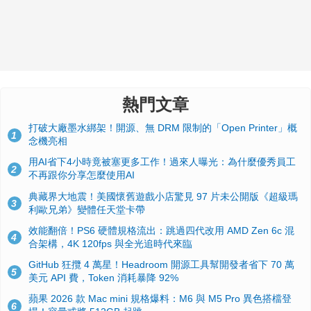
熱門文章
打破大廠墨水綁架！開源、無 DRM 限制的「Open Printer」概
1
念機亮相
用AI省下4小時竟被塞更多工作！過來人曝光：為什麼優秀員工
2
不再跟你分享怎麼使用AI
典藏界大地震！美國懷舊遊戲小店驚見 97 片未公開版《超級瑪
3
利歐兄弟》變體任天堂卡帶
效能翻倍！PS6 硬體規格流出：跳過四代改用 AMD Zen 6c 混
4
合架構，4K 120fps 與全光追時代來臨
GitHub 狂攬 4 萬星！Headroom 開源工具幫開發者省下 70 萬
5
美元 API 費，Token 消耗暴降 92%
蘋果 2026 款 Mac mini 規格爆料：M6 與 M5 Pro 異色搭檔登
6