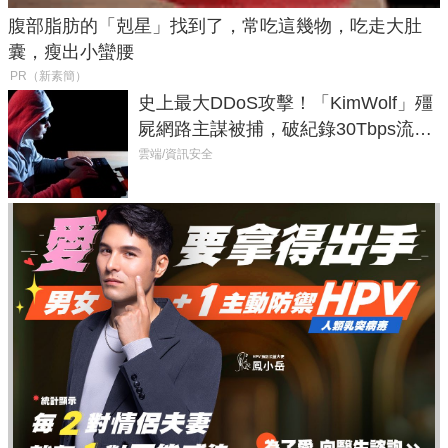
腹部脂肪的「剋星」找到了，常吃這幾物，吃走大肚
囊，瘦出小蠻腰
PR（新素簡）
史上最大DDoS攻擊！「KimWolf」殭
屍網路主謀被捕，破紀錄30Tbps流量
癱瘓全球！
雲端/資訊安全