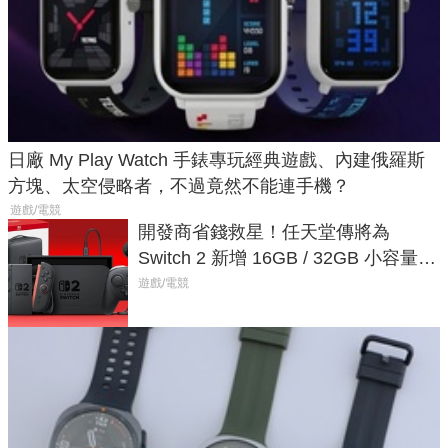
日廠 My Play Watch 手錶專玩經典遊戲、內建俄羅斯
方塊、太空侵略者，不過竟然不能連手機？
遊戲/電競
開發商省錢救星！任天堂傳將為
Switch 2 新增 16GB / 32GB 小容量遊
戲卡的選擇
遊戲/電競