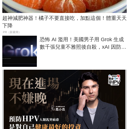
超神減肥神器！橘子不要直接吃，加點這個！體重天天
下降
PR（新素簡）
恐怖 AI 濫用！美國男子用 Grok 生成
數千張兒童不雅照後自殺，xAI 因防護
失靈與不配合警方遭起訴