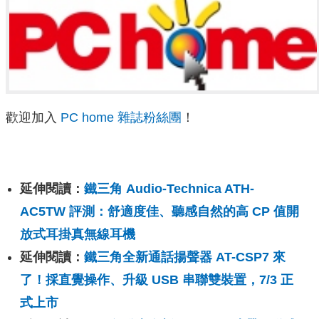
歡迎加入
PC home 雜誌粉絲團
！
延伸閱讀：
鐵三角 Audio-Technica ATH-
AC5TW 評測：舒適度佳、聽感自然的高 CP 值開
放式耳掛真無線耳機
延伸閱讀：
鐵三角全新通話揚聲器 AT-CSP7 來
了！採直覺操作、升級 USB 串聯雙裝置，7/3 正
式上市