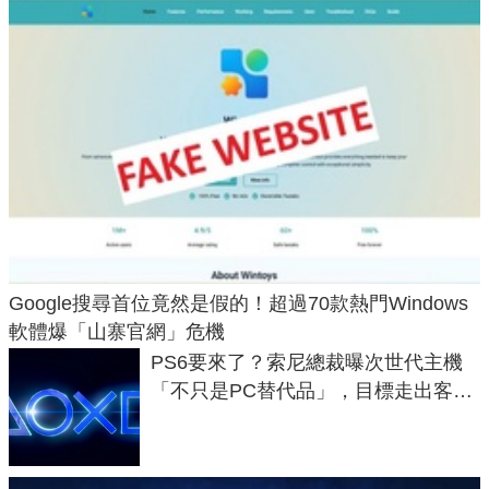
Google搜尋首位竟然是假的！超過70款熱門Windows
軟體爆「山寨官網」危機
PS6要來了？索尼總裁曝次世代主機
「不只是PC替代品」，目標走出客
廳、進軍電競桌面