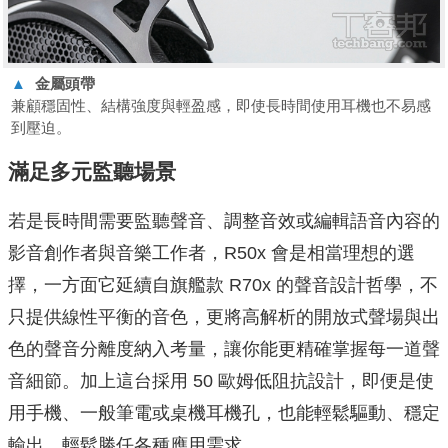
▲
金屬頭帶
兼顧穩固性、結構強度與輕盈感，即使長時間使用耳機也不易感
到壓迫。
滿足多元監聽場景
若是長時間需要監聽聲音、調整音效或編輯語音內容的
影音創作者與音樂工作者，R50x 會是相當理想的選
擇，一方面它延續自旗艦款 R70x 的聲音設計哲學，不
只提供線性平衡的音色，更將高解析的開放式聲場與出
色的聲音分離度納入考量，讓你能更精確掌握每一道聲
音細節。加上這台採用 50 歐姆低阻抗設計，即便是使
用手機、一般筆電或桌機耳機孔，也能輕鬆驅動、穩定
輸出，輕鬆勝任各種應用需求。