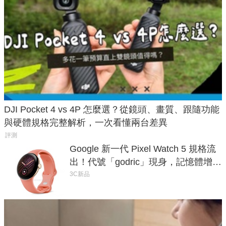
DJI Pocket 4 vs 4P 怎麼選？從鏡頭、畫質、跟隨功能
與硬體規格完整解析，一次看懂兩台差異
評測
Google 新一代 Pixel Watch 5 規格流
出！代號「godric」現身，記憶體增強
鎖定 AI 應用
3C新品