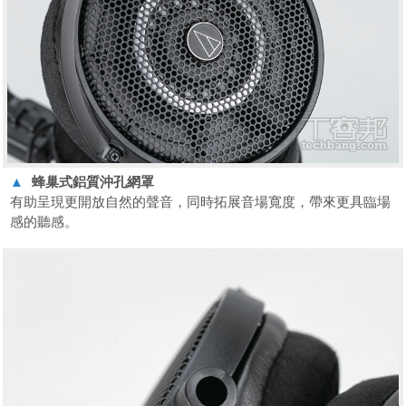
▲
蜂巢式鋁質沖孔網罩
有助呈現更開放自然的聲音，同時拓展音場寬度，帶來更具臨場
感的聽感。