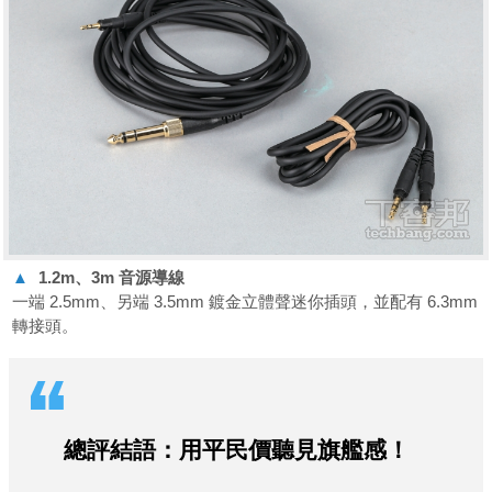
▲
1.2m、3m 音源導線
一端 2.5mm、另端 3.5mm 鍍金立體聲迷你插頭，並配有 6.3mm
轉接頭。
總評結語：用平民價聽見旗艦感！