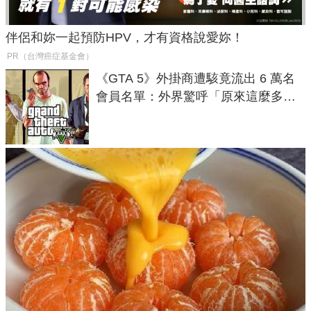
伴侶和妳一起預防HPV，才有資格說愛妳！
PR（台灣癌症基金會）
《GTA 5》外掛商遭駭竟流出 6 萬名
會員名單：外界驚呼「原來這麼多人
在開掛！」