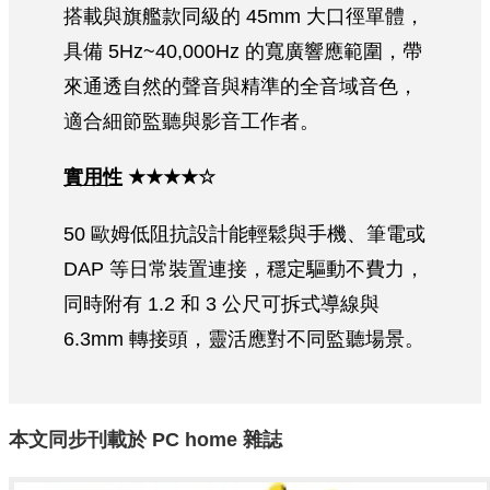
搭載與旗艦款同級的 45mm 大口徑單體，
具備 5Hz~40,000Hz 的寬廣響應範圍，帶
來通透自然的聲音與精準的全音域音色，
適合細節監聽與影音工作者。
實用性
★★★★☆
50 歐姆低阻抗設計能輕鬆與手機、筆電或
DAP 等日常裝置連接，穩定驅動不費力，
同時附有 1.2 和 3 公尺可拆式導線與
6.3mm 轉接頭，靈活應對不同監聽場景。
本文同步刊載於
PC home
雜誌