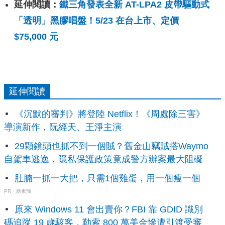
延伸閱讀：
鐵三角發表全新 AT-LPA2 皮帶驅動式
「透明」黑膠唱盤！5/23 在台上市、定價
$75,000 元
延伸閱讀
《沉默的審判》將登陸 Netflix！《周處除三害》
導演新作，阮經天、王淨主演
29顆鏡頭也抓不到一個賊？舊金山竊賊搭Waymo
自駕車逃逸，隱私保護政策竟成警方辦案最大阻礙
肚腩一抓一大把，只需1個雞蛋，用一個瘦一個
PR・新素簡
原來 Windows 11 會出賣你？FBI 靠 GDID 識別
碼追蹤 19 歲駭客，勒索 800 萬美金慘遭引渡受審