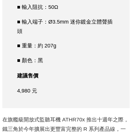
■ 輸入阻抗：50Ω
■ 輸入端子：Ø3.5mm 迷你鍍金立體聲插
頭
■ 重量：約 207g
■ 顏色：黑
建議售價
4,980 元
在旗艦級開放式監聽耳機 ATHR70x 推出十週年之際，
鐵三角於今年擴展出更豐富完整的 R 系列產品線，一