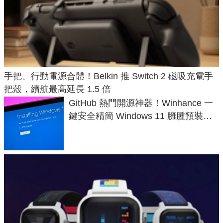
手把、行動電源合體！Belkin 推 Switch 2 磁吸充電手
把殼，續航最高延長 1.5 倍
GitHub 熱門開源神器！Winhance 一
鍵安全精簡 Windows 11 臃腫預裝軟
體與後台追蹤