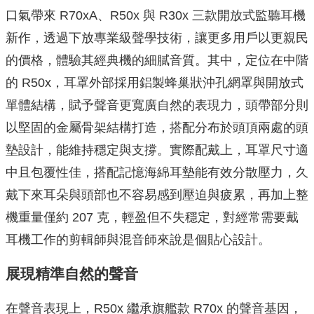
口氣帶來 R70xA、R50x 與 R30x 三款開放式監聽耳機
新作，透過下放專業級聲學技術，讓更多用戶以更親民
的價格，體驗其經典機的細膩音質。其中，定位在中階
的 R50x，耳罩外部採用鋁製蜂巢狀沖孔網罩與開放式
單體結構，賦予聲音更寬廣自然的表現力，頭帶部分則
以堅固的金屬骨架結構打造，搭配分布於頭頂兩處的頭
墊設計，能維持穩定與支撐。實際配戴上，耳罩尺寸適
中且包覆性佳，搭配記憶海綿耳墊能有效分散壓力，久
戴下來耳朵與頭部也不容易感到壓迫與疲累，再加上整
機重量僅約 207 克，輕盈但不失穩定，對經常需要戴
耳機工作的剪輯師與混音師來說是個貼心設計。
展現精準自然的聲音
在聲音表現上，R50x 繼承旗艦款 R70x 的聲音基因，