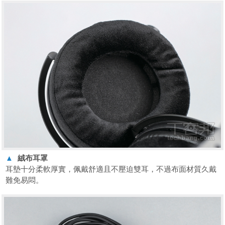
▲
絨布耳罩
耳墊十分柔軟厚實，佩戴舒適且不壓迫雙耳，不過布面材質久戴
難免易悶。