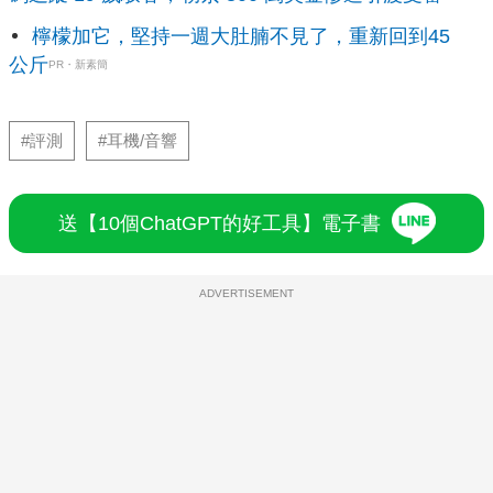
檸檬加它，堅持一週大肚腩不見了，重新回到45
公斤
PR・新素簡
#評測
#耳機/音響
送【10個ChatGPT的好工具】電子書
ADVERTISEMENT