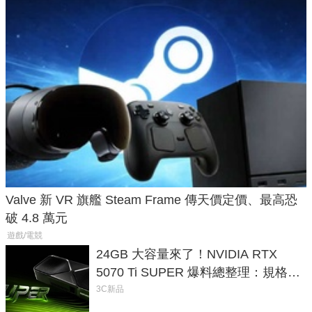
Valve 新 VR 旗艦 Steam Frame 傳天價定價、最高恐
破 4.8 萬元
遊戲/電競
24GB 大容量來了！NVIDIA RTX
5070 Ti SUPER 爆料總整理：規格、
功耗、上市時間
3C新品