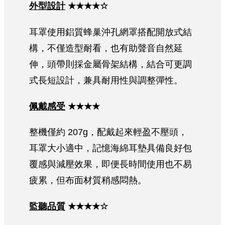
外型設計
★★★★☆
耳罩使用鋁質蜂巢沖孔網罩搭配開放式結
構，不僅造型耐看，也有助聲音自然延
伸，頭帶則採金屬骨架結構，結合可更調
式長短設計，兼具耐用性與調整彈性。
佩戴感受
★★★★
整機僅約 207g，配戴起來輕盈不壓頭，
耳罩大小適中，記憶海綿耳墊具備良好包
覆感與減壓效果，即便長時間使用也不易
疲累，但布面材質稍感悶熱。
監聽品質
★★★★☆