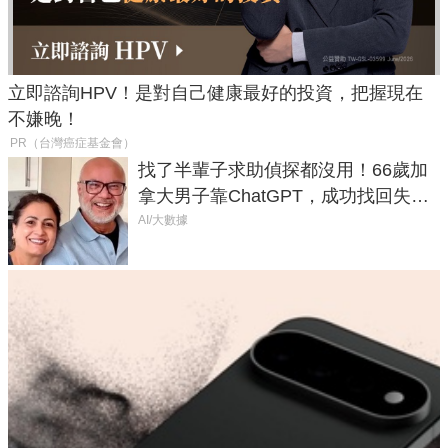
立即諮詢HPV！是對自己健康最好的投資，把握現在
不嫌晚！
PR（台灣癌症基金會）
找了半輩子求助偵探都沒用！66歲加
拿大男子靠ChatGPT，成功找回失散
50年家人
AI/大數據