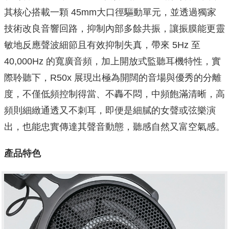
其核心搭載一顆 45mm大口徑驅動單元，並透過獨家
技術改良音響回路，抑制內部多餘共振，讓振膜能更靈
敏地反應聲波細節且有效抑制失真，帶來 5Hz 至
40,000Hz 的寬廣音頻，加上開放式監聽耳機特性，實
際聆聽下，R50x 展現出極為開闊的音場與優秀的分離
度，不僅低頻控制得當、不轟不悶，中頻飽滿清晰，高
頻則細緻通透又不刺耳，即便是細膩的女聲或弦樂演
出，也能忠實傳達其聲音動態，聽感自然又富空氣感。
產品特色