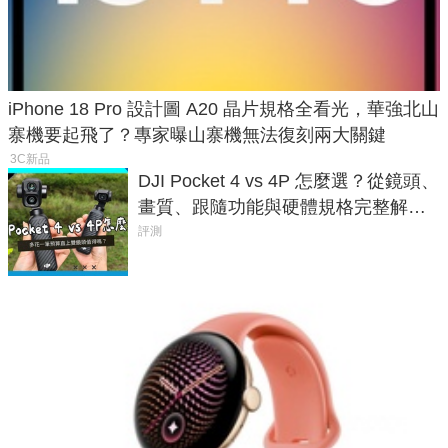
iPhone 18 Pro 設計圖 A20 晶片規格全看光，華強北山
寨機要起飛了？專家曝山寨機無法復刻兩大關鍵
3C新品
DJI Pocket 4 vs 4P 怎麼選？從鏡頭、
畫質、跟隨功能與硬體規格完整解
析，一次看懂兩台差異
評測