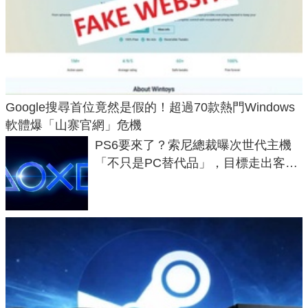
Google搜尋首位竟然是假的！超過70款熱門Windows
軟體爆「山寨官網」危機
PS6要來了？索尼總裁曝次世代主機
「不只是PC替代品」，目標走出客
廳、進軍電競桌面