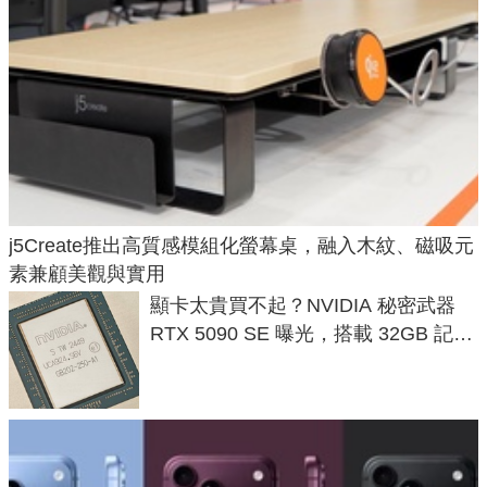
j5Create推出高質感模組化螢幕桌，融入木紋、磁吸元
素兼顧美觀與實用
顯卡太貴買不起？NVIDIA 秘密武器
RTX 5090 SE 曝光，搭載 32GB 記憶
體