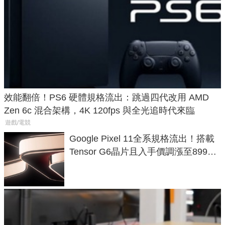
效能翻倍！PS6 硬體規格流出：跳過四代改用 AMD
Zen 6c 混合架構，4K 120fps 與全光追時代來臨
遊戲/電競
Google Pixel 11全系規格流出！搭載
Tensor G6晶片且入手價調漲至899美
元