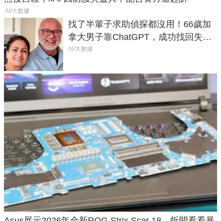
AI/大數據
找了半輩子求助偵探都沒用！66歲加
拿大男子靠ChatGPT，成功找回失散
50年家人
AI/大數據
Asus展示2026年全新ROG Strix Scar 18，拆開看看暴