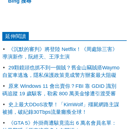
Bing 搜尋
延伸閱讀
《沉默的審判》將登陸 Netflix！《周處除三害》
導演新作，阮經天、王淨主演
29顆鏡頭也抓不到一個賊？舊金山竊賊搭Waymo
自駕車逃逸，隱私保護政策竟成警方辦案最大阻礙
原來 Windows 11 會出賣你？FBI 靠 GDID 識別
碼追蹤 19 歲駭客，勒索 800 萬美金慘遭引渡受審
史上最大DDoS攻擊！「KimWolf」殭屍網路主謀
被捕，破紀錄30Tbps流量癱瘓全球！
《GTA 5》外掛商遭駭竟流出 6 萬名會員名單：