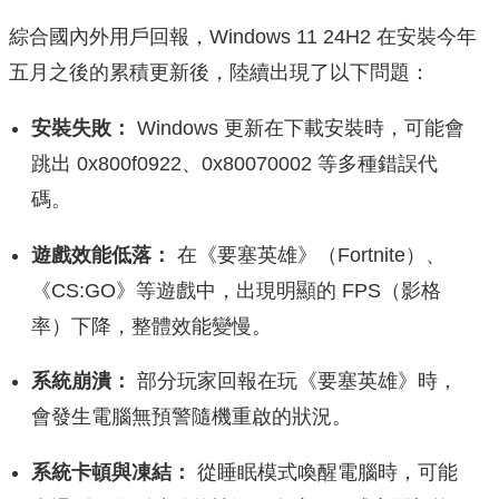
綜合國內外用戶回報，Windows 11 24H2 在安裝今年
五月之後的累積更新後，陸續出現了以下問題：
安裝失敗：
Windows 更新在下載安裝時，可能會
跳出 0x800f0922、0x80070002 等多種錯誤代
碼。
遊戲效能低落：
在《要塞英雄》（Fortnite）、
《CS:GO》等遊戲中，出現明顯的 FPS（影格
率）下降，整體效能變慢。
系統崩潰：
部分玩家回報在玩《要塞英雄》時，
會發生電腦無預警隨機重啟的狀況。
系統卡頓與凍結：
從睡眠模式喚醒電腦時，可能