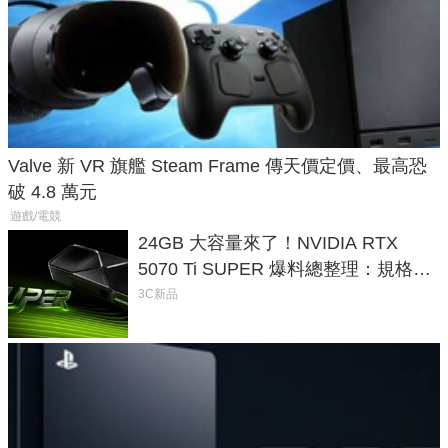
Valve 新 VR 旗艦 Steam Frame 傳天價定價、最高恐
破 4.8 萬元
遊戲/電競
24GB 大容量來了！NVIDIA RTX
5070 Ti SUPER 爆料總整理：規格、
功耗、上市時間
3C新品