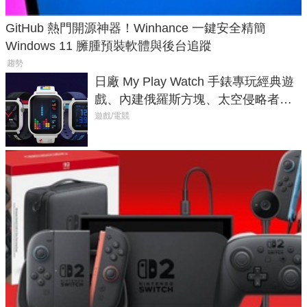
GitHub 熱門開源神器！Winhance 一鍵安全精簡
Windows 11 臃腫預裝軟體與後台追蹤
趨勢
日廠 My Play Watch 手錶專玩經典遊
戲、內建俄羅斯方塊、太空侵略者，
不過竟然不能連手機？
遊戲/電競