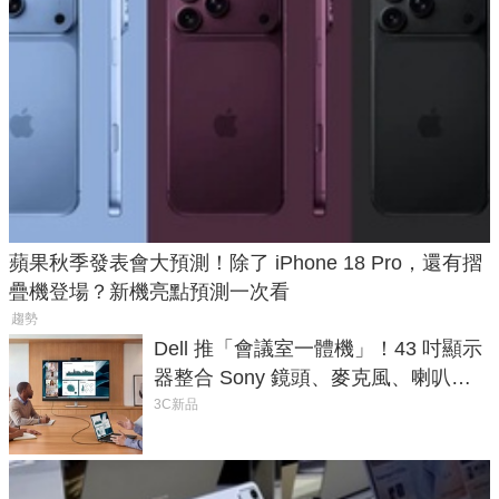
蘋果秋季發表會大預測！除了 iPhone 18 Pro，還有摺
疊機登場？新機亮點預測一次看
趨勢
Dell 推「會議室一體機」！43 吋顯示
器整合 Sony 鏡頭、麥克風、喇叭，
一條 USB-C 就能開會
3C新品