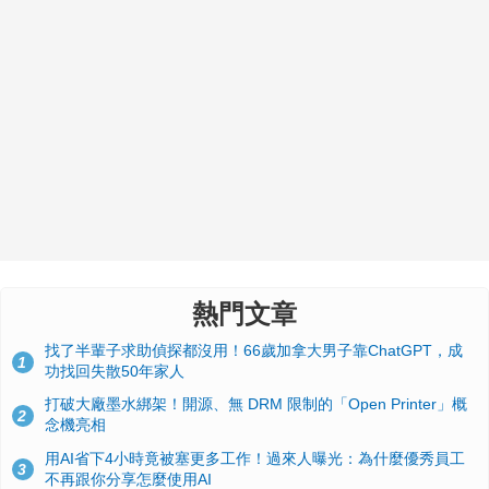
熱門文章
找了半輩子求助偵探都沒用！66歲加拿大男子靠ChatGPT，成
1
功找回失散50年家人
打破大廠墨水綁架！開源、無 DRM 限制的「Open Printer」概
2
念機亮相
用AI省下4小時竟被塞更多工作！過來人曝光：為什麼優秀員工
3
不再跟你分享怎麼使用AI