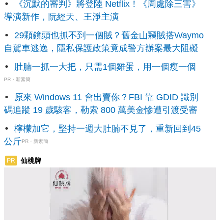
《沉默的審判》將登陸 Netflix！《周處除三害》
導演新作，阮經天、王淨主演
29顆鏡頭也抓不到一個賊？舊金山竊賊搭Waymo
自駕車逃逸，隱私保護政策竟成警方辦案最大阻礙
肚腩一抓一大把，只需1個雞蛋，用一個瘦一個
PR・新素簡
原來 Windows 11 會出賣你？FBI 靠 GDID 識別
碼追蹤 19 歲駭客，勒索 800 萬美金慘遭引渡受審
檸檬加它，堅持一週大肚腩不見了，重新回到45
公斤
PR・新素簡
仙桃牌
PR