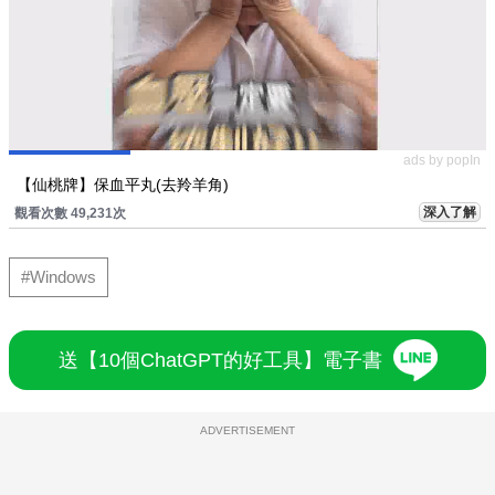
ads by popIn
【仙桃牌】保血平丸(去羚羊角)
深入了解
觀看次數 49,231次
#Windows
送【10個ChatGPT的好工具】電子書
ADVERTISEMENT