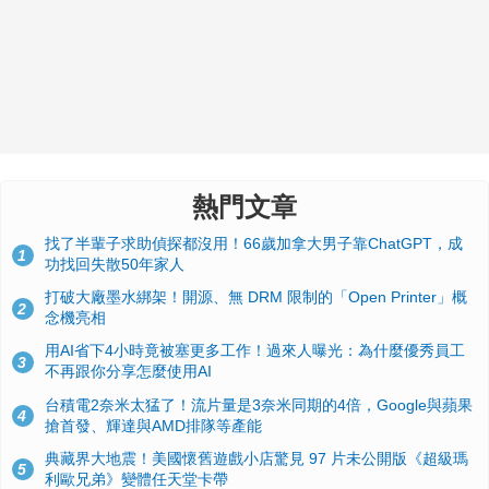
熱門文章
找了半輩子求助偵探都沒用！66歲加拿大男子靠ChatGPT，成
1
功找回失散50年家人
打破大廠墨水綁架！開源、無 DRM 限制的「Open Printer」概
2
念機亮相
用AI省下4小時竟被塞更多工作！過來人曝光：為什麼優秀員工
3
不再跟你分享怎麼使用AI
台積電2奈米太猛了！流片量是3奈米同期的4倍，Google與蘋果
4
搶首發、輝達與AMD排隊等產能
典藏界大地震！美國懷舊遊戲小店驚見 97 片未公開版《超級瑪
5
利歐兄弟》變體任天堂卡帶