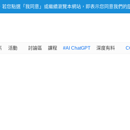
，若您點選「我同意」或繼續瀏覽本網站，即表示您同意我們的
片
活動
討論區
課程
#AI ChatGPT
深度有料
C