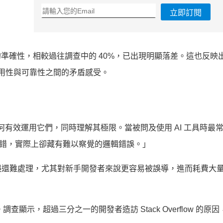
立即訂閱
內容的準確性，相較過往調查中的 40%，已出現明顯落差。這也反映
 等）在實用性與可靠性之間的矛盾感受。
如何有效運用它們，同時理解其極限。當被問及使用 AI 工具時最
來沒錯，實際上卻藏有難以察覺的邏輯錯誤。」
誤還難處理，尤其對新手開發者來說更容易被誤導，進而耗費大
助。調查顯示，超過三分之一的開發者造訪 Stack Overflow 的原