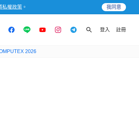
隱私權政策
。
我同意
登入
註冊
OMPUTEX 2026