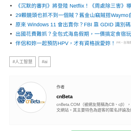
《沉默的審判》將登陸 Netflix！《周處除三害
29顆鏡頭也抓不到一個賊？舊金山竊賊搭Waym
原來 Windows 11 會出賣你？FBI 靠 GDID 
出國花費難抓？全包式海島假期，一價搞定食宿
伴侶和妳一起預防HPV，才有資格說愛妳！
PR・台灣
#人工智慧
#ai
作者
cnBeta
cnBeta.COM（被網友簡稱為CB、
文網站。其主要特色為遊客的匿名評論及