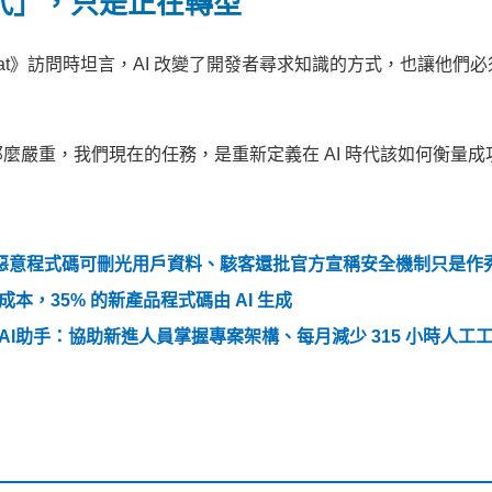
被取代」，只是正在轉型
《Venture Beat》訪問時坦言，AI 改變了開發者尋求知識的方式，也讓他
麼嚴重，我們現在的任務，是重新定義在 AI 時代該如何衡量成
駭植入惡意程式碼可刪光用戶資料、駭客還批官方宣稱安全機制只是作
省成本，35% 的新產品程式碼由 AI 生成
 程式碼AI助手：協助新進人員掌握專案架構、每月減少 315 小時人工