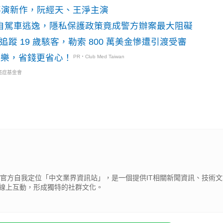
》導演新作，阮經天、王淨主演
o自駕車逃逸，隱私保護政策竟成警方辦案最大阻礙
識別碼追蹤 19 歲駭客，勒索 800 萬美金慘遭引渡受審
玩樂，省錢更省心！
PR・Club Med Taiwan
癌症基金會
cβ），官方自我定位「中文業界資訊站」，是一個提供IT相關新聞資訊、技術
線上互動，形成獨特的社群文化。