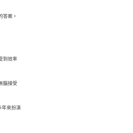
的答案。
受到效率
無腦接受
 多年來扮演