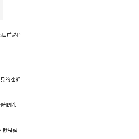
出目前熱門
常見的挫折
量時間除
因，就是試