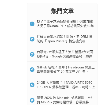
熱門文章
找了半輩子求助偵探都沒用！66歲加拿
1
大男子靠ChatGPT，成功找回失散50年
家人
打破大廠墨水綁架！開源、無 DRM 限
2
制的「Open Printer」概念機亮相
台積電2奈米太猛了！流片量是3奈米同
3
期的4倍，Google與蘋果搶首發、輝達
與AMD排隊等產能
GitHub 狂攬 4 萬星！Headroom 開源工
4
具幫開發者省下 70 萬美元 API 費，
Token 消耗暴降 92%
24GB 大容量來了！NVIDIA RTX 5070
5
Ti SUPER 爆料總整理：規格、功耗、上
市時間
蘋果 2026 款 Mac mini 規格爆料：M6
6
與 M5 Pro 異色搭檔登場！容量或將