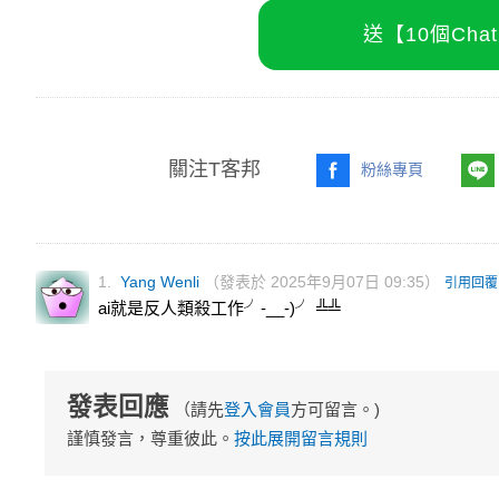
送【10個Ch
關注T客邦
粉絲專頁
1.
Yang Wenli
（發表於 2025年9月07日 09:35）
引用回覆
ai就是反人類殺工作╯-__-)╯ ╩╩
發表回應
（請先
登入會員
方可留言。)
謹慎發言，尊重彼此。
按此展開留言規則