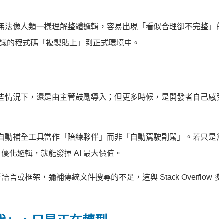
。它無法像人類一樣理解整體邏輯，容易出現「看似合理卻不完整」
 建議的程式碼「複製貼上」到正式環境中。
在某些情況下，還是由主管鼓勵導入；但更多時候，是開發者自己感
I 自動補全工具當作「陪練夥伴」而非「自動駕駛副駕」。若只是
化邏輯，就能發揮 AI 最大價值。
框架，彌補傳統文件搜尋的不足，這與 Stack Overflow