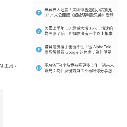
512GB 起跳
典藏界大地震！美國懷舊遊戲小店驚見
7
97 片未公開版《超級瑪利歐兄弟》變體
任天堂卡帶
美國上半年 CD 銷量大增 16%：增速約
8
為黑膠 7 倍，但購買者有一半以上根本
沒有播放器
諾貝爾獎推手也留不住！從 AlphaFold
9
團隊解體看 Google 的焦慮：為何明星
實驗室要為 Gemini 讓路？
用AI省下4小時竟被塞更多工作！過來人
AI 工具。
10
曝光：為什麼優秀員工不再跟你分享怎
麼使用AI