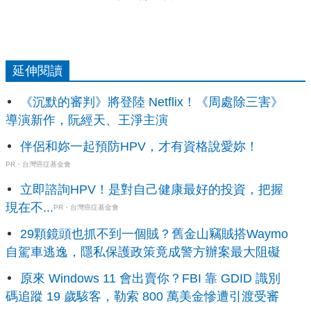
延伸閱讀
《沉默的審判》將登陸 Netflix！《周處除三害》
導演新作，阮經天、王淨主演
伴侶和妳一起預防HPV，才有資格說愛妳！
PR・台灣癌症基金會
立即諮詢HPV！是對自己健康最好的投資，把握
現在不...
PR・台灣癌症基金會
29顆鏡頭也抓不到一個賊？舊金山竊賊搭Waymo
自駕車逃逸，隱私保護政策竟成警方辦案最大阻礙
原來 Windows 11 會出賣你？FBI 靠 GDID 識別
碼追蹤 19 歲駭客，勒索 800 萬美金慘遭引渡受審