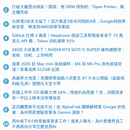
打破大廠墨水綁架！開源、無 DRM 限制的「Open Printer」概
2
念機亮相
台積電2奈米太猛了！流片量是3奈米同期的4倍，Google與蘋果
3
搶首發、輝達與AMD排隊等產能
GitHub 狂攬 4 萬星！Headroom 開源工具幫開發者省下 70 萬
4
美元 API 費，Token 消耗暴降 92%
24GB 大容量來了！NVIDIA RTX 5070 Ti SUPER 爆料總整理：
5
規格、功耗、上市時間
蘋果 2026 款 Mac mini 規格爆料：M6 與 M5 Pro 異色搭檔登
6
場！容量或將 512GB 起跳
典藏界大地震！美國懷舊遊戲小店驚見 97 片未公開版《超級瑪
7
利歐兄弟》變體任天堂卡帶
美國上半年 CD 銷量大增 16%：增速約為黑膠 7 倍，但購買者
8
有一半以上根本沒有播放器
諾貝爾獎推手也留不住！從 AlphaFold 團隊解體看 Google 的焦
9
慮：為何明星實驗室要為 Gemini 讓路？
用AI省下4小時竟被塞更多工作！過來人曝光：為什麼優秀員工
10
不再跟你分享怎麼使用AI