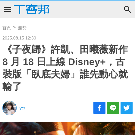
首頁
趨勢
2025.08.15 12:30
《子夜歸》許凱、田曦薇新作
8 月 18 日上線 Disney+，古
裝版「臥底夫婦」誰先動心就
輸了
ycr