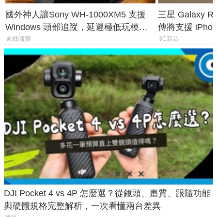
國外神人讓Sony WH-1000XM5 支援
三星 Galaxy 
Windows 頭部追蹤，延遲極低玩模擬
傳將支援 iPho
飛行超有感
慧家電連動功
遊戲/電競
3C新品
DJI Pocket 4 vs 4P 怎麼選？從鏡頭、畫質、跟隨功能
與硬體規格完整解析，一次看懂兩台差異