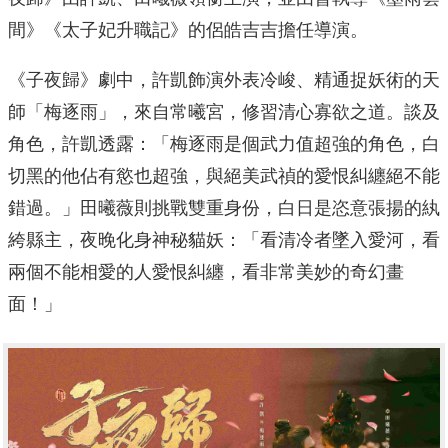
間》《太子妃升職記》的侶皓吉吉擔任導演。
《子夜歸》劇中，許凱飾演外表冷峻、精通捉妖術的天
師「梅逐雨」，來自常曦宮，修習清心寡欲之道。談及
角色，許凱透露：「梅逐雨是個武力值超強的角色，白
切黑的他佔有慾也超強，與絕美武禎的愛恨糾纏絕不能
錯過。」田曦薇則挑戰雙重身份，白日是恣意張揚的紈
絝縣主，夜晚化身神秘貓妖：「看清冷者墜入愛河，看
兩個不能相愛的人愛恨糾纏，看非常美妙的奇幻畫
面！」