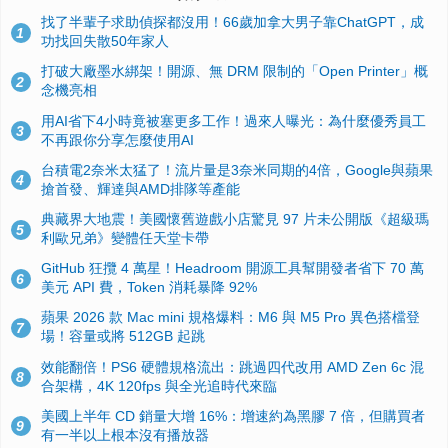
找了半輩子求助偵探都沒用！66歲加拿大男子靠ChatGPT，成
1
功找回失散50年家人
打破大廠墨水綁架！開源、無 DRM 限制的「Open Printer」概
2
念機亮相
用AI省下4小時竟被塞更多工作！過來人曝光：為什麼優秀員工
3
不再跟你分享怎麼使用AI
台積電2奈米太猛了！流片量是3奈米同期的4倍，Google與蘋果
4
搶首發、輝達與AMD排隊等產能
典藏界大地震！美國懷舊遊戲小店驚見 97 片未公開版《超級瑪
5
利歐兄弟》變體任天堂卡帶
GitHub 狂攬 4 萬星！Headroom 開源工具幫開發者省下 70 萬
6
美元 API 費，Token 消耗暴降 92%
蘋果 2026 款 Mac mini 規格爆料：M6 與 M5 Pro 異色搭檔登
7
場！容量或將 512GB 起跳
效能翻倍！PS6 硬體規格流出：跳過四代改用 AMD Zen 6c 混
8
合架構，4K 120fps 與全光追時代來臨
美國上半年 CD 銷量大增 16%：增速約為黑膠 7 倍，但購買者
9
有一半以上根本沒有播放器