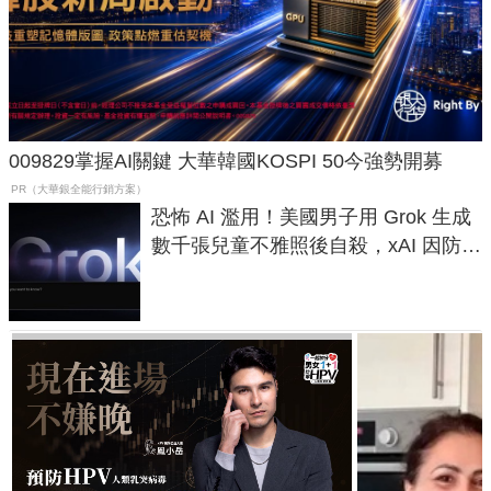
009829掌握AI關鍵 大華韓國KOSPI 50今強勢開募
PR（大華銀全能行銷方案）
恐怖 AI 濫用！美國男子用 Grok 生成
數千張兒童不雅照後自殺，xAI 因防護
失靈與不配合警方遭起訴