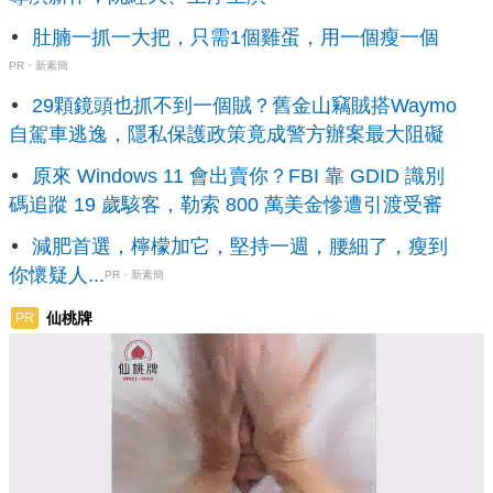
肚腩一抓一大把，只需1個雞蛋，用一個瘦一個
PR・新素簡
29顆鏡頭也抓不到一個賊？舊金山竊賊搭Waymo
自駕車逃逸，隱私保護政策竟成警方辦案最大阻礙
原來 Windows 11 會出賣你？FBI 靠 GDID 識別
碼追蹤 19 歲駭客，勒索 800 萬美金慘遭引渡受審
減肥首選，檸檬加它，堅持一週，腰細了，瘦到
你懷疑人...
PR・新素簡
仙桃牌
PR