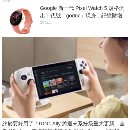
評測
Google 新一代 Pixel Watch 5 規格流
出！代號「godric」現身，記憶體增強
鎖定 AI 應用
3C新品
終於要好用了！ROG Ally 將迎來系統級重大更新，全