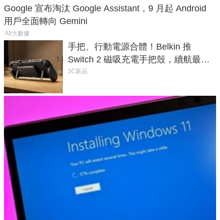
Google 宣布淘汰 Google Assistant，9 月起 Android
用戶全面轉向 Gemini
AI/大數據
手把、行動電源合體！Belkin 推
Switch 2 磁吸充電手把殼，續航最高
延長 1.5 倍
3C新品