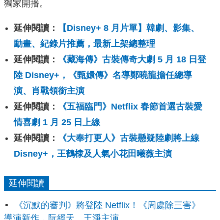
獨家開播。
延伸閱讀：
【Disney+ 8 月片單】韓劇、影集、
動畫、紀錄片推薦，最新上架總整理
延伸閱讀：
《藏海傳》古裝傳奇大劇 5 月 18 日登
陸 Disney+，《甄嬛傳》名導鄭曉龍擔任總導
演、肖戰領銜主演
延伸閱讀：
《五福臨門》Netflix 春節首選古裝愛
情喜劇 1 月 25 日上線
延伸閱讀：
《大奉打更人》古裝懸疑陸劇將上線
Disney+，王鶴棣及人氣小花田曦薇主演
延伸閱讀
《沉默的審判》將登陸 Netflix！《周處除三害》
導演新作，阮經天、王淨主演