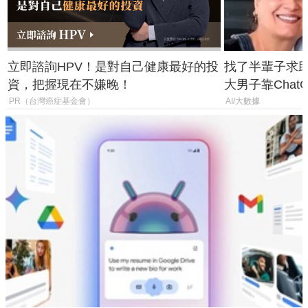
立即諮詢HPV！是對自己健康最好的投
找了半輩子求助
資，把握現在不嫌晚！
大男子靠Chat
年家人
PR（台灣癌症基金會）
AI/大數據