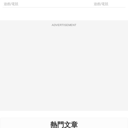
廳、進軍電競桌面
遊戲/電競
遊戲/電競
ADVERTISEMENT
熱門文章