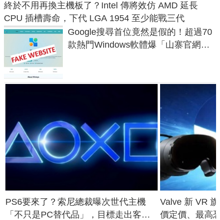
終於不用再換主機板了？Intel 傳將效仿 AMD 延長
CPU 插槽壽命，下代 LGA 1954 至少能戰三代
Google搜尋首位竟然是假的！超過70
款熱門Windows軟體爆「山寨官網」
危機
PS6要來了？索尼總裁曝次世代主機
Valve 新 VR 
「不只是PC替代品」，目標走出客
價定價、最高恐破