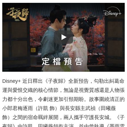
Play
Disney+ 近日釋出《子夜歸》全新預告，勾勒出糾葛命
運與愛恨交織的核心情節，無論是視覺質感還是人物張
力都十分出色，令劇迷更加引頸期盼。故事圍繞清正的
小郎君梅逐雨（許凱 飾）與長安縣主武禎（田曦薇
飾）之間的宿命羈絆展開，兩人攜手守護長安城。《子
夜歸》由許凱、田曦薇領銜主演，並由曾執導《墨雨雲