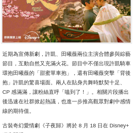
近期為宣傳新劇，許凱、田曦薇兩位主演合體參與綜藝
節目，互動自然又充滿火花。節目中不僅出現許凱騎車
環抱田曦薇的「甜蜜單車抱」，還有田曦薇突擊「背後
抱」許凱的驚喜場面。兩人在貼身共舞時默契十足、
CP 感滿滿，讓粉絲直呼「嗑到了！」。相關片段播出
後迅速在社群掀起熱議，也進一步推高觀眾對劇中感情
線的期待值。
古裝奇幻愛情劇《子夜歸》將於 8 月 18 日在 Disney+