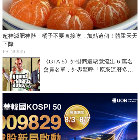
超神減肥神器！橘子不要直接吃，加點這個！體重天天
下降
PR（新素簡）
《GTA 5》外掛商遭駭竟流出 6 萬名
會員名單：外界驚呼「原來這麼多人
在開掛！」