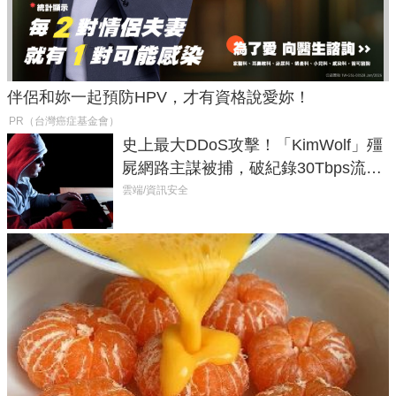
伴侶和妳一起預防HPV，才有資格說愛妳！
PR（台灣癌症基金會）
史上最大DDoS攻擊！「KimWolf」殭
屍網路主謀被捕，破紀錄30Tbps流量
癱瘓全球！
雲端/資訊安全