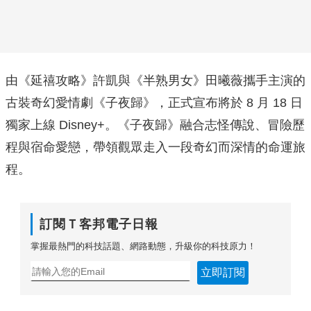
由《延禧攻略》許凱與《半熟男女》田曦薇攜手主演的
古裝奇幻愛情劇《子夜歸》，正式宣布將於 8 月 18 日
獨家上線 Disney+。《子夜歸》融合志怪傳說、冒險歷
程與宿命愛戀，帶領觀眾走入一段奇幻而深情的命運旅
程。
訂閱Ｔ客邦電子日報
掌握最熱門的科技話題、網路動態，升級你的科技原力！
立即訂閱