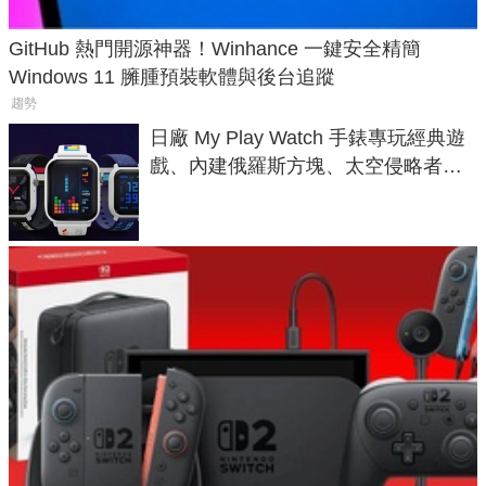
GitHub 熱門開源神器！Winhance 一鍵安全精簡
Windows 11 臃腫預裝軟體與後台追蹤
趨勢
日廠 My Play Watch 手錶專玩經典遊
戲、內建俄羅斯方塊、太空侵略者，
不過竟然不能連手機？