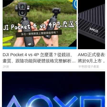
DJI Pocket 4 vs 4P 怎麼選？從鏡頭、
AMD正式發表Ry
畫質、跟隨功能與硬體規格完整解析，
將於9月上市，未來
一次看懂兩台差異
Max系列處理
評測
半導體/電子產業