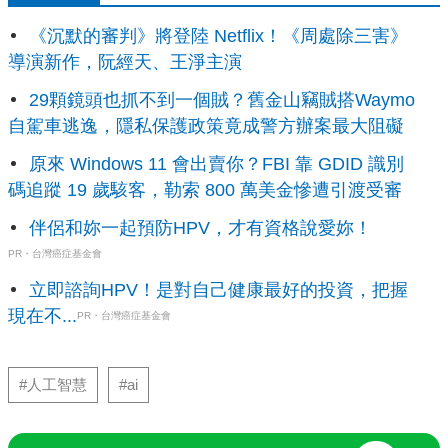
《沉默的審判》將登陸 Netflix！《周處除三害》
導演新作，阮經天、王淨主演
29顆鏡頭也抓不到一個賊？舊金山竊賊搭Waymo
自駕車逃逸，隱私保護政策竟成警方辦案最大阻礙
原來 Windows 11 會出賣你？FBI 靠 GDID 識別
碼追蹤 19 歲駭客，勒索 800 萬美金慘遭引渡受審
伴侶和妳一起預防HPV，才有資格說愛妳！
PR・台灣癌症基金會
立即諮詢HPV！是對自己健康最好的投資，把握
現在不...
PR・台灣癌症基金會
#人工智慧
#ai