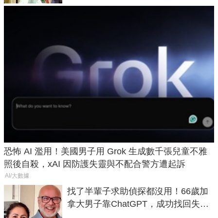
恐怖 AI 濫用！美國男子用 Grok 生成數千張兒童不雅
照後自殺，xAI 因防護失靈與不配合警方遭起訴
AI/大數據
找了半輩子求助偵探都沒用！66歲加
拿大男子靠ChatGPT，成功找回失散
50年家人