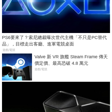
PS6要來了？索尼總裁曝次世代主機「不只是PC替代
品」，目標走出客廳、進軍電競桌面
遊戲/電競
Valve 新 VR 旗艦 Steam Frame 傳天
價定價、最高恐破 4.8 萬元
遊戲/電競