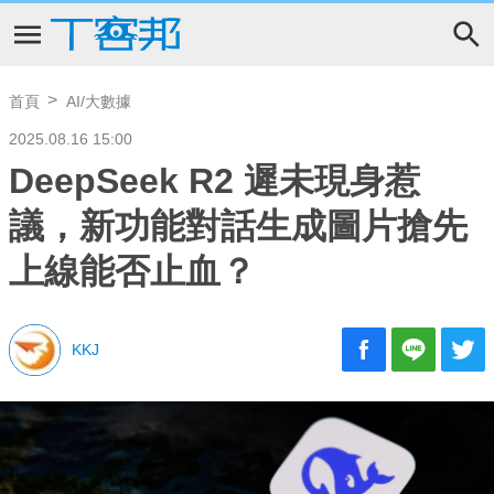
首頁
AI/大數據
2025.08.16 15:00
DeepSeek R2 遲未現身惹
議，新功能對話生成圖片搶先
上線能否止血？
KKJ