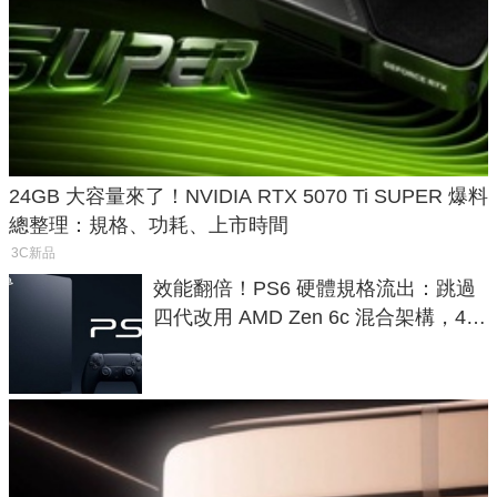
24GB 大容量來了！NVIDIA RTX 5070 Ti SUPER 爆料
總整理：規格、功耗、上市時間
3C新品
效能翻倍！PS6 硬體規格流出：跳過
四代改用 AMD Zen 6c 混合架構，4K
120fps 與全光追時代來臨