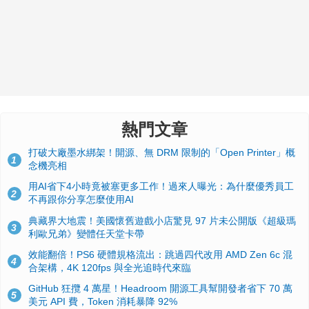
熱門文章
打破大廠墨水綁架！開源、無 DRM 限制的「Open Printer」概
1
念機亮相
用AI省下4小時竟被塞更多工作！過來人曝光：為什麼優秀員工
2
不再跟你分享怎麼使用AI
典藏界大地震！美國懷舊遊戲小店驚見 97 片未公開版《超級瑪
3
利歐兄弟》變體任天堂卡帶
效能翻倍！PS6 硬體規格流出：跳過四代改用 AMD Zen 6c 混
4
合架構，4K 120fps 與全光追時代來臨
GitHub 狂攬 4 萬星！Headroom 開源工具幫開發者省下 70 萬
5
美元 API 費，Token 消耗暴降 92%