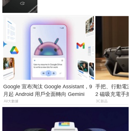
120 倍變焦挑戰攝影極限
Google 宣布淘汰 Google Assistant，9
手把、行動電源合體
月起 Android 用戶全面轉向 Gemini
2 磁吸充電手把
倍
AI/大數據
3C新品