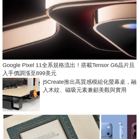
Google Pixel 11全系規格流出！搭載Tensor G6晶片且
入手價調漲至899美元
j5Create推出高質感模組化螢幕桌，融
入木紋、磁吸元素兼顧美觀與實用