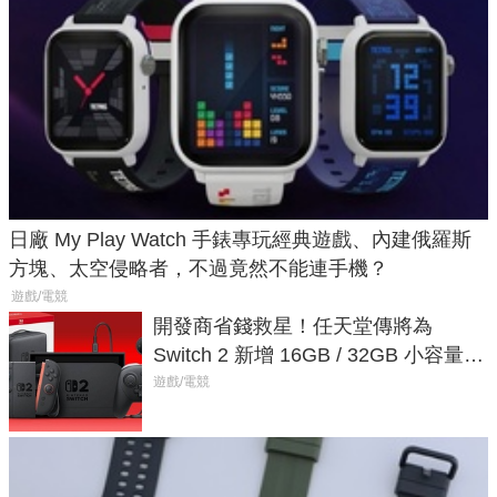
日廠 My Play Watch 手錶專玩經典遊戲、內建俄羅斯
方塊、太空侵略者，不過竟然不能連手機？
遊戲/電競
開發商省錢救星！任天堂傳將為
Switch 2 新增 16GB / 32GB 小容量遊
戲卡的選擇
遊戲/電競