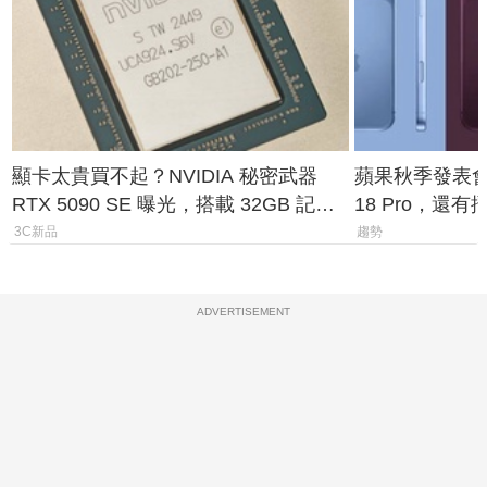
顯卡太貴買不起？NVIDIA 秘密武器
蘋果秋季發表會大
RTX 5090 SE 曝光，搭載 32GB 記憶
18 Pro，還
體
測一次看
3C新品
趨勢
ADVERTISEMENT