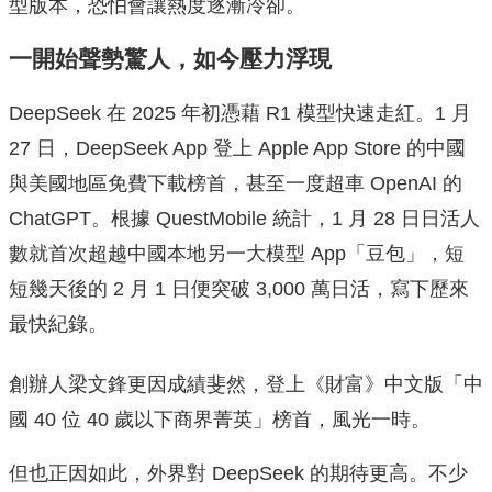
型版本，恐怕會讓熱度逐漸冷卻。
一開始聲勢驚人，如今壓力浮現
DeepSeek 在 2025 年初憑藉 R1 模型快速走紅。1 月
27 日，DeepSeek App 登上 Apple App Store 的中國
與美國地區免費下載榜首，甚至一度超車 OpenAI 的
ChatGPT。根據 QuestMobile 統計，1 月 28 日日活人
數就首次超越中國本地另一大模型 App「豆包」，短
短幾天後的 2 月 1 日便突破 3,000 萬日活，寫下歷來
最快紀錄。
創辦人梁文鋒更因成績斐然，登上《財富》中文版「中
國 40 位 40 歲以下商界菁英」榜首，風光一時。
但也正因如此，外界對 DeepSeek 的期待更高。不少