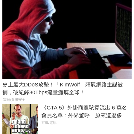
史上最大DDoS攻擊！「KimWolf」殭屍網路主謀被
捕，破紀錄30Tbps流量癱瘓全球！
雲端/資訊安全
《GTA 5》外掛商遭駭竟流出 6 萬名
會員名單：外界驚呼「原來這麼多人
在開掛！」
遊戲/電競