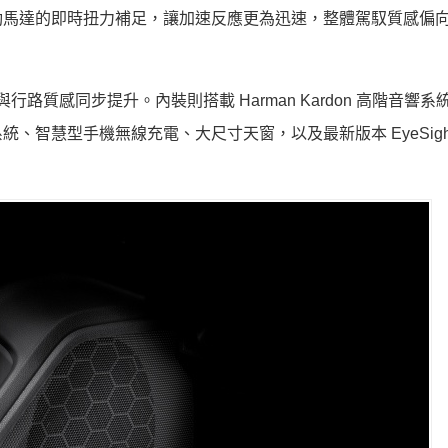
電動馬達的即時扭力補足，讓加速反應更為迅速，整體駕馭質感偏
穩定性與行路質感同步提升。內裝則搭載 Harman Kardon 高階音響系統
慧型手機無線充電、大尺寸天窗，以及最新版本 EyeSight 4