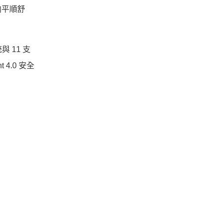
向平順舒
與 11 支
.0 安全