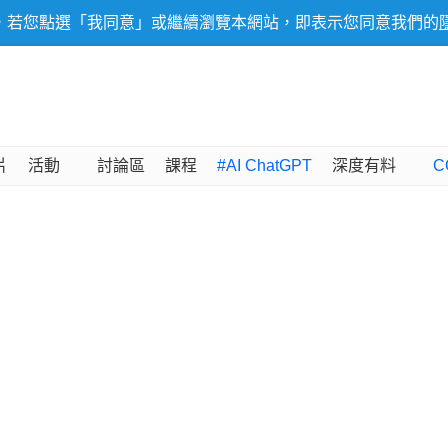
，若您點選「我同意」或繼續瀏覽本網站，即表示您同意我們的
片
活動
討論區
課程
#AI ChatGPT
深度有料
C