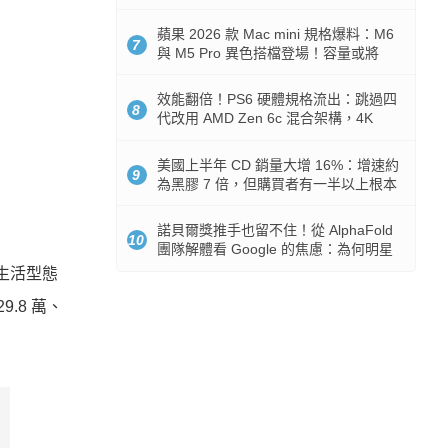
Token 消耗暴降 92%
蘋果 2026 款 Mac mini 規格爆料：M6
7
與 M5 Pro 異色搭檔登場！容量或將
512GB 起跳
效能翻倍！PS6 硬體規格流出：跳過四
8
代改用 AMD Zen 6c 混合架構，4K
120fps 與全光追時代來臨
美國上半年 CD 銷量大增 16%：增速約
9
為黑膠 7 倍，但購買者有一半以上根本
沒有播放器
諾貝爾獎推手也留不住！從 AlphaFold
10
團隊解體看 Google 的焦慮：為何明星
實驗室要為 Gemini 讓路？
與生活型態
29.8 萬、