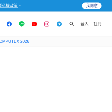
隱私權政策
。
我同意
登入
註冊
OMPUTEX 2026