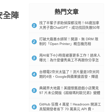
熱門文章
強安全陣
找了半輩子求助偵探都沒用！66歲加拿
1
大男子靠ChatGPT，成功找回失散50年
家人
打破大廠墨水綁架！開源、無 DRM 限
2
制的「Open Printer」概念機亮相
用AI省下4小時竟被塞更多工作！過來人
3
曝光：為什麼優秀員工不再跟你分享怎
麼使用AI
台積電2奈米太猛了！流片量是3奈米同
4
期的4倍，Google與蘋果搶首發、輝達
與AMD排隊等產能
典藏界大地震！美國懷舊遊戲小店驚見
5
97 片未公開版《超級瑪利歐兄弟》變體
任天堂卡帶
GitHub 狂攬 4 萬星！Headroom 開源工
6
具幫開發者省下 70 萬美元 API 費，