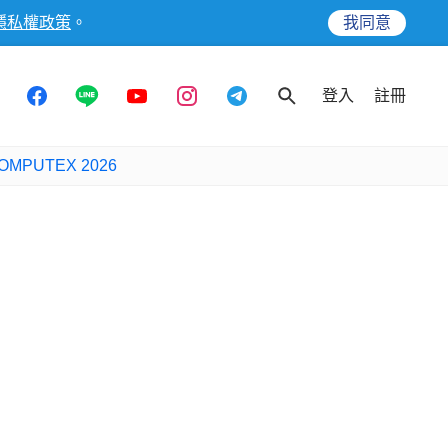
隱私權政策
。
我同意
登入
註冊
OMPUTEX 2026