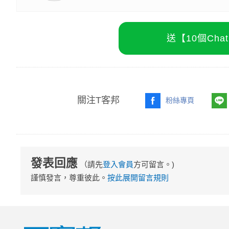
送【10個Ch
關注T客邦
粉絲專頁
發表回應
（請先
登入會員
方可留言。)
謹慎發言，尊重彼此。
按此展開留言規則