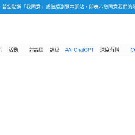
，若您點選「我同意」或繼續瀏覽本網站，即表示您同意我們的
片
活動
討論區
課程
#AI ChatGPT
深度有料
C