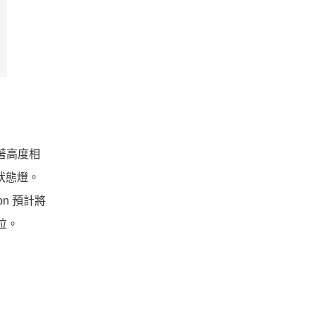
有著高度相
狀態燈。
n 預計將
定位。