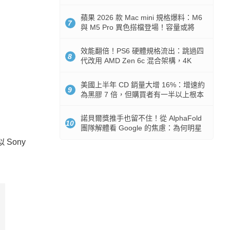
Token 消耗暴降 92%
蘋果 2026 款 Mac mini 規格爆料：M6
7
與 M5 Pro 異色搭檔登場！容量或將
512GB 起跳
效能翻倍！PS6 硬體規格流出：跳過四
8
代改用 AMD Zen 6c 混合架構，4K
120fps 與全光追時代來臨
美國上半年 CD 銷量大增 16%：增速約
9
為黑膠 7 倍，但購買者有一半以上根本
沒有播放器
諾貝爾獎推手也留不住！從 AlphaFold
10
團隊解體看 Google 的焦慮：為何明星
實驗室要為 Gemini 讓路？
Sony