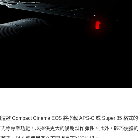
act Cinema EOS 將搭載 APS-C 或 Super 35 格式
og 模式等專業功能，以提供更大的後期製作彈性。此外，輕巧便攜