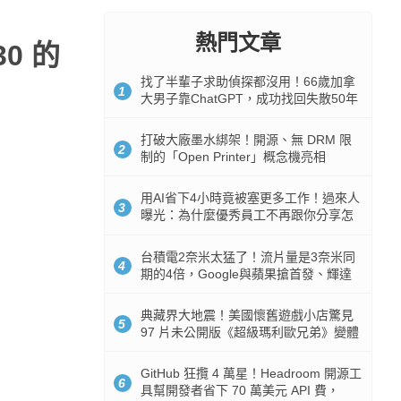
熱門文章
30 的
找了半輩子求助偵探都沒用！66歲加拿
1
大男子靠ChatGPT，成功找回失散50年
家人
打破大廠墨水綁架！開源、無 DRM 限
2
制的「Open Printer」概念機亮相
用AI省下4小時竟被塞更多工作！過來人
3
曝光：為什麼優秀員工不再跟你分享怎
麼使用AI
台積電2奈米太猛了！流片量是3奈米同
4
期的4倍，Google與蘋果搶首發、輝達
與AMD排隊等產能
典藏界大地震！美國懷舊遊戲小店驚見
5
97 片未公開版《超級瑪利歐兄弟》變體
任天堂卡帶
GitHub 狂攬 4 萬星！Headroom 開源工
6
具幫開發者省下 70 萬美元 API 費，