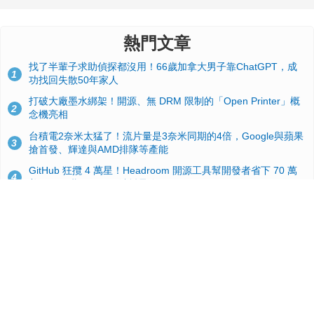
熱門文章
找了半輩子求助偵探都沒用！66歲加拿大男子靠ChatGPT，成
1
功找回失散50年家人
打破大廠墨水綁架！開源、無 DRM 限制的「Open Printer」概
2
念機亮相
台積電2奈米太猛了！流片量是3奈米同期的4倍，Google與蘋果
3
搶首發、輝達與AMD排隊等產能
GitHub 狂攬 4 萬星！Headroom 開源工具幫開發者省下 70 萬
4
美元 API 費，Token 消耗暴降 92%
24GB 大容量來了！NVIDIA RTX 5070 Ti SUPER 爆料總整理：
5
規格、功耗、上市時間
蘋果 2026 款 Mac mini 規格爆料：M6 與 M5 Pro 異色搭檔登
6
場！容量或將 512GB 起跳
典藏界大地震！美國懷舊遊戲小店驚見 97 片未公開版《超級瑪
7
利歐兄弟》變體任天堂卡帶
美國上半年 CD 銷量大增 16%：增速約為黑膠 7 倍，但購買者