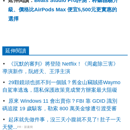
延伸閱讀：
Beats Studio Pro評測：聆聽體驗升
級、價格比AirPods Max 便宜5,500元更實惠的
選擇
延伸閱讀
《沉默的審判》將登陸 Netflix！《周處除三害》
導演新作，阮經天、王淨主演
29顆鏡頭也抓不到一個賊？舊金山竊賊搭Waymo
自駕車逃逸，隱私保護政策竟成警方辦案最大阻礙
原來 Windows 11 會出賣你？FBI 靠 GDID 識別
碼追蹤 19 歲駭客，勒索 800 萬美金慘遭引渡受審
起床就先做件事，沒三天小腹就不見了! 肚子一天
天變...
PR・新素簡