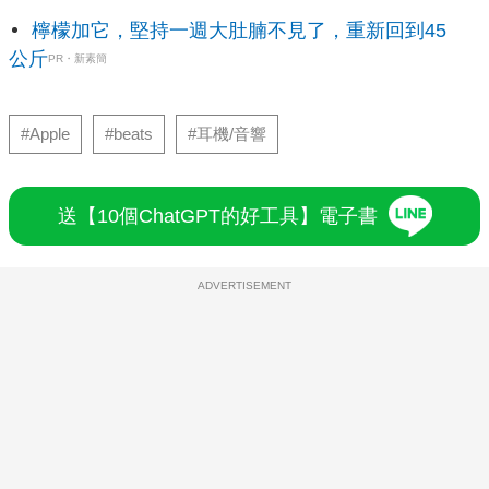
檸檬加它，堅持一週大肚腩不見了，重新回到45
公斤
PR・新素簡
#Apple
#beats
#耳機/音響
送【10個ChatGPT的好工具】電子書
ADVERTISEMENT