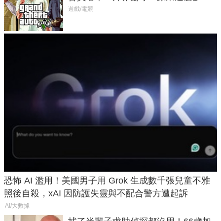
在開掛！」
遊戲/電競
恐怖 AI 濫用！美國男子用 Grok 生成數千張兒童不雅
照後自殺，xAI 因防護失靈與不配合警方遭起訴
AI/大數據