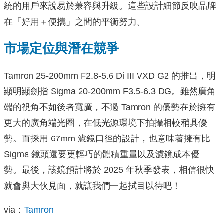
統的用戶來說易於兼容與升級。這些設計細節反映品牌
在「好用＋便攜」之間的平衡努力。
市場定位與潛在競爭
Tamron 25-200mm F2.8-5.6 Di III VXD G2 的推出，明
顯明顯劍指 Sigma 20-200mm F3.5-6.3 DG。雖然廣角
端的視角不如後者寬廣，不過 Tamron 的優勢在於擁有
更大的廣角端光圈，在低光源環境下拍攝相較稍具優
勢。而採用 67mm 濾鏡口徑的設計，也意味著擁有比
Sigma 鏡頭還要更輕巧的體積重量以及濾鏡成本優
勢。最後，該鏡預計將於 2025 年秋季發表，相信很快
就會與大伙見面，就讓我們一起拭目以待吧！
via：
Tamron