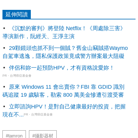
延伸閱讀
《沉默的審判》將登陸 Netflix！《周處除三害》
導演新作，阮經天、王淨主演
29顆鏡頭也抓不到一個賊？舊金山竊賊搭Waymo
自駕車逃逸，隱私保護政策竟成警方辦案最大阻礙
伴侶和妳一起預防HPV，才有資格說愛妳！
PR・台灣癌症基金會
原來 Windows 11 會出賣你？FBI 靠 GDID 識別
碼追蹤 19 歲駭客，勒索 800 萬美金慘遭引渡受審
立即諮詢HPV！是對自己健康最好的投資，把握
現在不...
PR・台灣癌症基金會
#tamron
#攝影器材