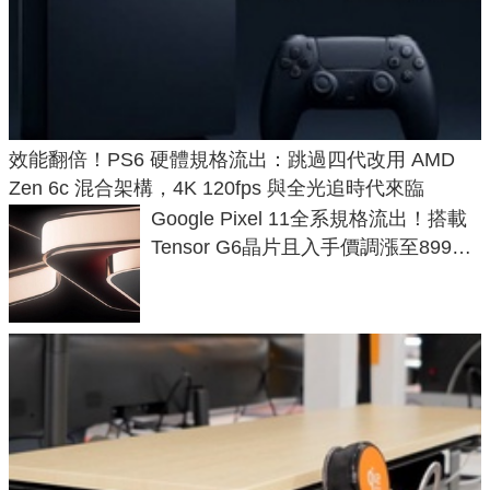
效能翻倍！PS6 硬體規格流出：跳過四代改用 AMD
Zen 6c 混合架構，4K 120fps 與全光追時代來臨
Google Pixel 11全系規格流出！搭載
Tensor G6晶片且入手價調漲至899美
元