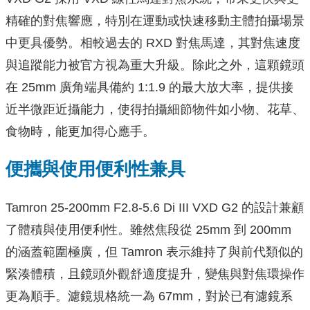
精確的對焦響應，特別在運動或快速移動主體拍攝場景
中更具優勢。相較過去的 RXD 對焦馬達，其對焦速度
與追蹤能力被官方視為重大升級。除此之外，這顆鏡頭
在 25mm 廣角端具備約 1:1.9 的最大放大率，提供接
近半微距近攝能力，使得拍攝細節物件如小物、花草、
食物時，能更加得心應手。
便攜與使用便利性兼具
Tamron 25-200mm F2.8-5.6 Di III VXD G2 的設計兼顧
了體積與使用便利性。雖然焦段從 25mm 到 200mm
的涵蓋範圍極廣，但 Tamron 表示維持了與前代類似的
緊湊體積，且鏡頭外觀舒適度提升，變焦與對焦環操作
更為順手。濾鏡規格統一為 67mm，對於已有濾鏡系