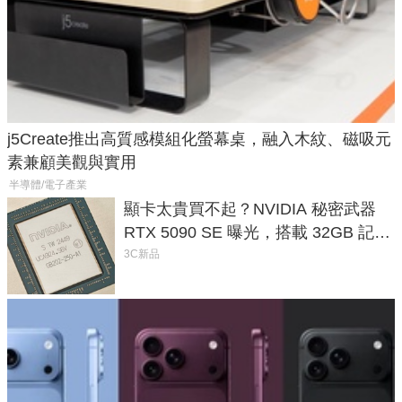
j5Create推出高質感模組化螢幕桌，融入木紋、磁吸元
素兼顧美觀與實用
半導體/電子產業
顯卡太貴買不起？NVIDIA 秘密武器
RTX 5090 SE 曝光，搭載 32GB 記憶
體
3C新品