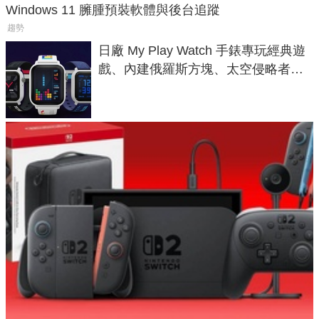
Windows 11 臃腫預裝軟體與後台追蹤
趨勢
日廠 My Play Watch 手錶專玩經典遊
戲、內建俄羅斯方塊、太空侵略者，
不過竟然不能連手機？