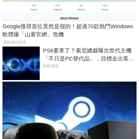
Google搜尋首位竟然是假的！超過70款熱門Windows
軟體爆「山寨官網」危機
雲端/資訊安全
PS6要來了？索尼總裁曝次世代主機
「不只是PC替代品」，目標走出客
廳、進軍電競桌面
遊戲/電競