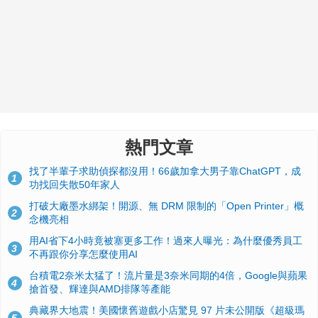
熱門文章
找了半輩子求助偵探都沒用！66歲加拿大男子靠ChatGPT，成
1
功找回失散50年家人
打破大廠墨水綁架！開源、無 DRM 限制的「Open Printer」概
2
念機亮相
用AI省下4小時竟被塞更多工作！過來人曝光：為什麼優秀員工
3
不再跟你分享怎麼使用AI
台積電2奈米太猛了！流片量是3奈米同期的4倍，Google與蘋果
4
搶首發、輝達與AMD排隊等產能
典藏界大地震！美國懷舊遊戲小店驚見 97 片未公開版《超級瑪