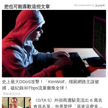
Recommended by
您也可能喜歡這些文章
史上最大DDoS攻擊！「KimWolf」殭屍網路主謀被
捕，破紀錄30Tbps流量癱瘓全球！
雲端/資訊安全
《GTA 5》外掛商遭駭竟流出 6 萬名
會員名單：外界驚呼「原來這麼多人