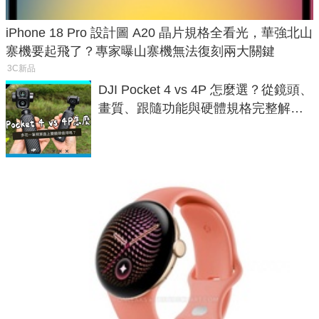
iPhone 18 Pro 設計圖 A20 晶片規格全看光，華強北山
寨機要起飛了？專家曝山寨機無法復刻兩大關鍵
3C新品
DJI Pocket 4 vs 4P 怎麼選？從鏡頭、
畫質、跟隨功能與硬體規格完整解
析，一次看懂兩台差異