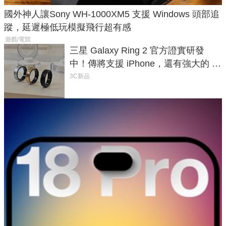
國外神人讓Sony WH-1000XM5 支援 Windows 頭部追
蹤，延遲極低玩模擬飛行超有感
遊戲/電競
三星 Galaxy Ring 2 官方證實研發
中！傳將支援 iPhone，還有強大的 AI
與智慧家電連動功能
3C新品