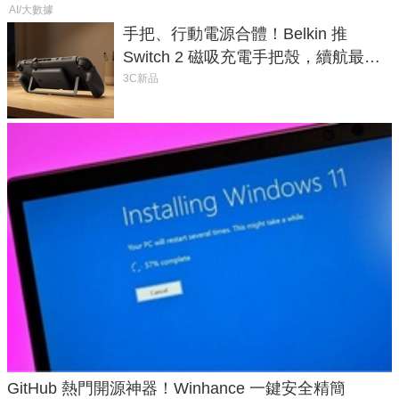
AI/大數據
手把、行動電源合體！Belkin 推
Switch 2 磁吸充電手把殼，續航最高
延長 1.5 倍
3C新品
GitHub 熱門開源神器！Winhance 一鍵安全精簡