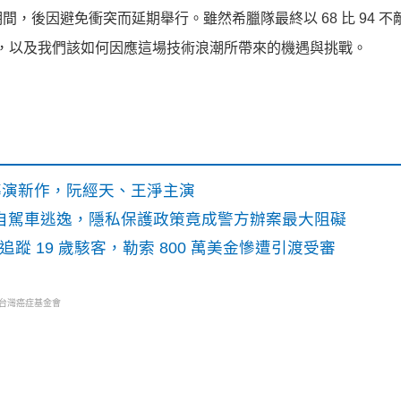
，後因避免衝突而延期舉行。雖然希臘隊最終以 68 比 94 不
來，以及我們該如何因應這場技術浪潮所帶來的機遇與挑戰。
》導演新作，阮經天、王淨主演
o自駕車逃逸，隱私保護政策竟成警方辦案最大阻礙
識別碼追蹤 19 歲駭客，勒索 800 萬美金慘遭引渡受審
・台灣癌症基金會