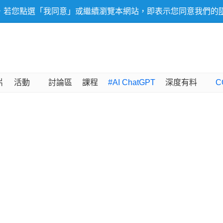
，若您點選「我同意」或繼續瀏覽本網站，即表示您同意我們的
片
活動
討論區
課程
#AI ChatGPT
深度有料
C