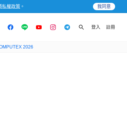
隱私權政策
。
我同意
登入
註冊
OMPUTEX 2026