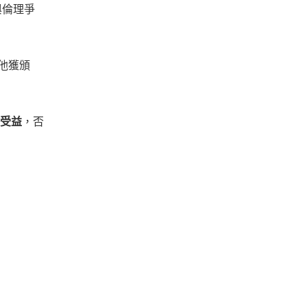
與倫理爭
讓他獲頒
受益
，否