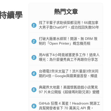
熱門文章
，持續學
找了半輩子求助偵探都沒用！66歲加拿
1
大男子靠ChatGPT，成功找回失散50年
家人
打破大廠墨水綁架！開源、無 DRM 限
2
制的「Open Printer」概念機亮相
用AI省下4小時竟被塞更多工作！過來人
3
曝光：為什麼優秀員工不再跟你分享怎
麼使用AI
台積電2奈米太猛了！流片量是3奈米同
4
期的4倍，Google與蘋果搶首發、輝達
與AMD排隊等產能
典藏界大地震！美國懷舊遊戲小店驚見
5
97 片未公開版《超級瑪利歐兄弟》變體
任天堂卡帶
GitHub 狂攬 4 萬星！Headroom 開源工
6
具幫開發者省下 70 萬美元 API 費，