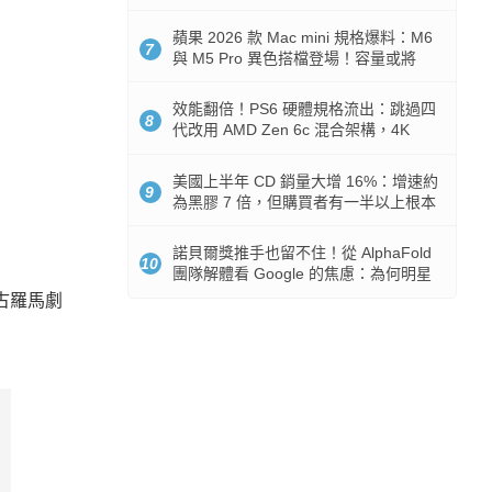
Token 消耗暴降 92%
蘋果 2026 款 Mac mini 規格爆料：M6
7
與 M5 Pro 異色搭檔登場！容量或將
512GB 起跳
效能翻倍！PS6 硬體規格流出：跳過四
8
代改用 AMD Zen 6c 混合架構，4K
120fps 與全光追時代來臨
美國上半年 CD 銷量大增 16%：增速約
9
為黑膠 7 倍，但購買者有一半以上根本
沒有播放器
諾貝爾獎推手也留不住！從 AlphaFold
10
團隊解體看 Google 的焦慮：為何明星
實驗室要為 Gemini 讓路？
古羅馬劇