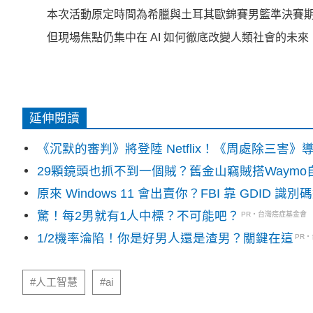
本次活動原定時間為希臘與土耳其歐錦賽男籃準決賽期間
但現場焦點仍集中在 AI 如何徹底改變人類社會的未
延伸閱讀
《沉默的審判》將登陸 Netflix！《周處除三害
29顆鏡頭也抓不到一個賊？舊金山竊賊搭Waym
原來 Windows 11 會出賣你？FBI 靠 GDID 
驚！每2男就有1人中標？不可能吧？
PR・台灣癌症基金會
1/2機率淪陷！你是好男人還是渣男？關鍵在這
PR
#人工智慧
#ai