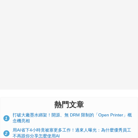
熱門文章
打破大廠墨水綁架！開源、無 DRM 限制的「Open Printer」概
1
念機亮相
用AI省下4小時竟被塞更多工作！過來人曝光：為什麼優秀員工
2
不再跟你分享怎麼使用AI