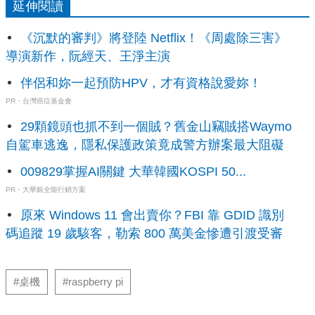
延伸閱讀
《沉默的審判》將登陸 Netflix！《周處除三害》
導演新作，阮經天、王淨主演
伴侶和妳一起預防HPV，才有資格說愛妳！
PR・台灣癌症基金會
29顆鏡頭也抓不到一個賊？舊金山竊賊搭Waymo
自駕車逃逸，隱私保護政策竟成警方辦案最大阻礙
009829掌握AI關鍵 大華韓國KOSPI 50...
PR・大華銀全能行銷方案
原來 Windows 11 會出賣你？FBI 靠 GDID 識別
碼追蹤 19 歲駭客，勒索 800 萬美金慘遭引渡受審
#桌機
#raspberry pi